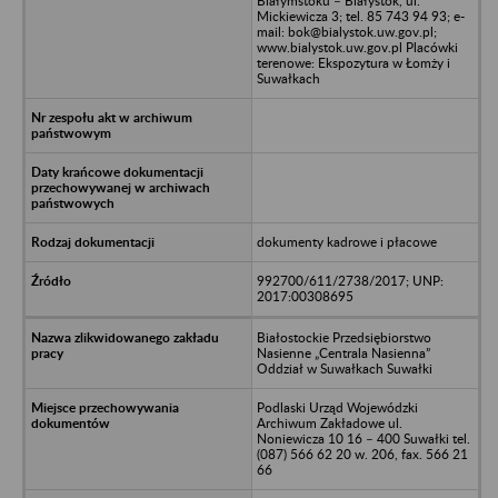
Białymstoku – Białystok, ul.
Mickiewicza 3; tel. 85 743 94 93; e-
mail: bok@bialystok.uw.gov.pl;
www.bialystok.uw.gov.pl Placówki
terenowe: Ekspozytura w Łomży i
Suwałkach
dokumenty kadrowe i płacowe
992700/611/2738/2017; UNP:
2017:00308695
Białostockie Przedsiębiorstwo
Nasienne „Centrala Nasienna”
Oddział w Suwałkach Suwałki
Podlaski Urząd Wojewódzki
Archiwum Zakładowe ul.
Noniewicza 10 16 – 400 Suwałki tel.
(087) 566 62 20 w. 206, fax. 566 21
66