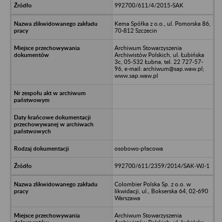
992700/611/4/2015-SAK
Kema Spółka z o.o., ul. Pomorska 86,
70-812 Szczecin
Archiwum Stowarzyszenia
Archiwistów Polskich, ul. Łubińska
3c, 05-532 Łubna, tel. 22 727-57-
96, e-mail: archiwum@sap.waw.pl;
www.sap.waw.pl
osobowo-płacowa
992700/611/2359/2014/SAK-WJ-1
Colombier Polska Sp. z o.o. w
likwidacji, ul., Bokserska 64, 02-690
Warszawa
Archiwum Stowarzyszenia