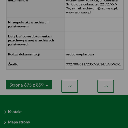
Archiwistów Polskich, ul. Łubińska
3c, 05-532 Łubna, tel. 22 727-57-
96, e-mail: archiwum@sap.waw.pl;
www.sap.waw.pl
osobowo-płacowa
992700/611/2359/2014/SAK-WJ-1
Strona 675 z 859
<<
>>
Kontakt
Mapa strony