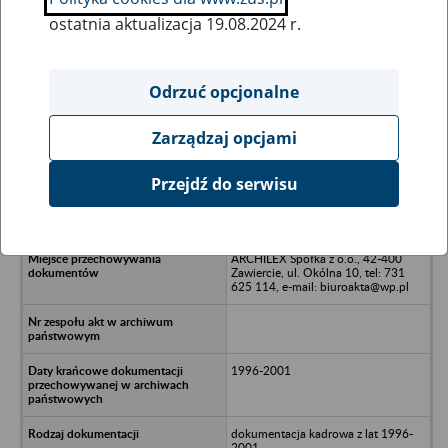
ostatnia aktualizacja 19.08.2024 r.
Wszystkie uwagi można przesyłać poprzez
formularz
Odrzuć opcjonalne
Zarządzaj opcjami
Ukryj wszystkie pozycje bazy
Przejdź do serwisu
"ITS TOP" S.A. Orzesze-Woszczyce
ARCHILEX Spółka z o.o., 42-400
Zawiercie, ul. Okólna 10, tel: 731
625 114, e-mail: biuroakta@wp.pl
1996-2001
dokumentacja kadrowa z lat 1996-
2001