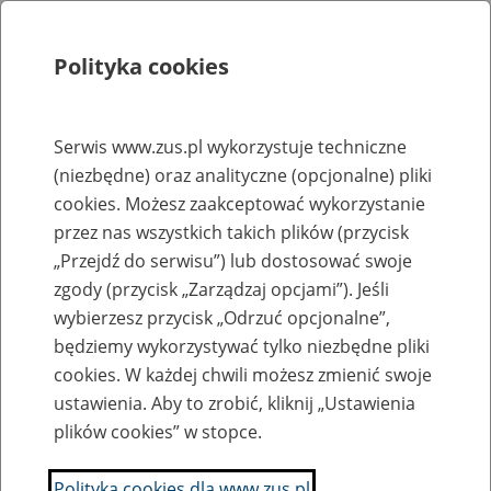
Polityka cookies
Szukaj
Menu
Serwis www.zus.pl wykorzystuje techniczne
(niezbędne) oraz analityczne (opcjonalne) pliki
Rejestry, ewidencje i archiwa
cookies. Możesz zaakceptować wykorzystanie
Baza zlikwidowanych lub
przez nas wszystkich takich plików (przycisk
„Przejdź do serwisu”) lub dostosować swoje
przekształconych zakładów pracy
zgody (przycisk „Zarządzaj opcjami”). Jeśli
wybierzesz przycisk „Odrzuć opcjonalne”,
Nazwa zakładu pracy:
będziemy wykorzystywać tylko niezbędne pliki
cookies. W każdej chwili możesz zmienić swoje
ustawienia. Aby to zrobić, kliknij „Ustawienia
plików cookies” w stopce.
SZUKAJ
Polityka cookies dla www.zus.pl