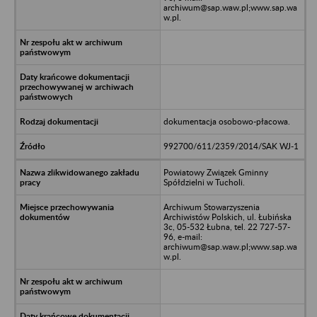
archiwum@sap.waw.pl;www.sap.wa
w.pl.
dokumentacja osobowo-płacowa.
992700/611/2359/2014/SAK WJ-1
Powiatowy Związek Gminny
Spółdzielni w Tucholi.
Archiwum Stowarzyszenia
Archiwistów Polskich, ul. Łubińska
3c, 05-532 Łubna, tel. 22 727-57-
96, e-mail:
archiwum@sap.waw.pl;www.sap.wa
w.pl.