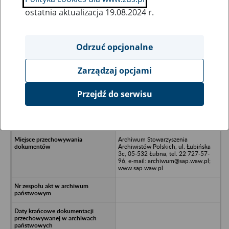
ostatnia aktualizacja 19.08.2024 r.
Wszystkie uwagi można przesyłać poprzez
formularz
Odrzuć opcjonalne
Zarządzaj opcjami
Ukryj wszystkie pozycje bazy
Przejdź do serwisu
Britton Reuther Sp. z o.o. w
likwidacji, ul. Chrobrego 145/147,
Toruń
Archiwum Stowarzyszenia
Archiwistów Polskich, ul. Łubińska
3c, 05-532 Łubna, tel. 22 727-57-
96, e-mail: archiwum@sap.waw.pl;
www.sap.waw.pl