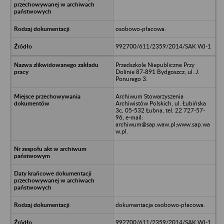
osobowo-płacowa.
992700/611/2359/2014/SAK WJ-1
Przedszkole Niepubliczne Przy
Dolinie 87-891 Bydgoszcz, ul. J.
Ponurego 3.
Archiwum Stowarzyszenia
Archiwistów Polskich, ul. Łubińska
3c, 05-532 Łubna, tel. 22 727-57-
96, e-mail:
archiwum@sap.waw.pl;www.sap.wa
w.pl.
dokumentacja osobowo-płacowa.
992700/611/2359/2014/SAK WJ-1