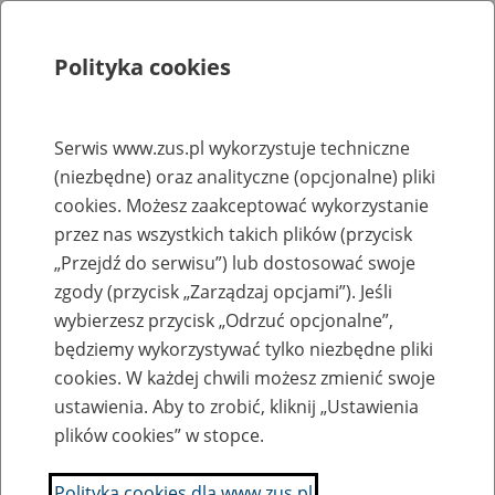
Polityka cookies
Szukaj
Menu
Serwis www.zus.pl wykorzystuje techniczne
(niezbędne) oraz analityczne (opcjonalne) pliki
Rejestry, ewidencje i archiwa
cookies. Możesz zaakceptować wykorzystanie
Baza zlikwidowanych lub
przez nas wszystkich takich plików (przycisk
„Przejdź do serwisu”) lub dostosować swoje
przekształconych zakładów pracy
zgody (przycisk „Zarządzaj opcjami”). Jeśli
wybierzesz przycisk „Odrzuć opcjonalne”,
Nazwa zakładu pracy:
będziemy wykorzystywać tylko niezbędne pliki
cookies. W każdej chwili możesz zmienić swoje
ustawienia. Aby to zrobić, kliknij „Ustawienia
plików cookies” w stopce.
SZUKAJ
Polityka cookies dla www.zus.pl