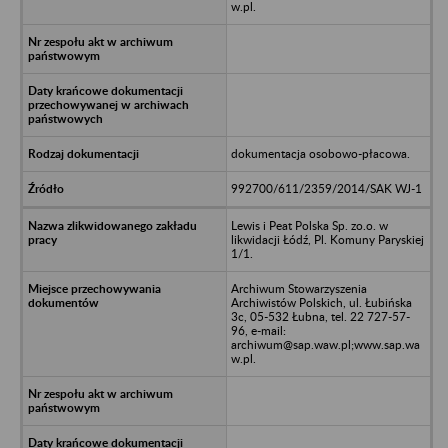
w.pl.
dokumentacja osobowo-płacowa.
992700/611/2359/2014/SAK WJ-1
Lewis i Peat Polska Sp. zo.o. w
likwidacji Łódź, Pl. Komuny Paryskiej
1/1.
Archiwum Stowarzyszenia
Archiwistów Polskich, ul. Łubińska
3c, 05-532 Łubna, tel. 22 727-57-
96, e-mail:
archiwum@sap.waw.pl;www.sap.wa
w.pl.