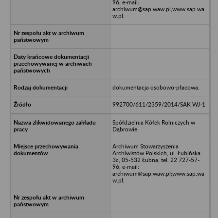
96, e-mail:
archiwum@sap.waw.pl;www.sap.wa
w.pl.
dokumentacja osobowo-płacowa.
992700/611/2359/2014/SAK WJ-1
Spółdzielnia Kółek Rolniczych w
Dąbrowie.
Archiwum Stowarzyszenia
Archiwistów Polskich, ul. Łubińska
3c, 05-532 Łubna, tel. 22 727-57-
96, e-mail:
archiwum@sap.waw.pl;www.sap.wa
w.pl.