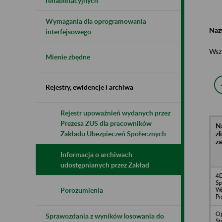
rehabilitacyjnych
Wymagania dla oprogramowania
Naz
interfejsowego
Wsz
Mienie zbędne
Rejestry, ewidencje i archiwa
Rejestr upoważnień wydanych przez
Prezesa ZUS dla pracowników
N
z
Zakładu Ubezpieczeń Społecznych
z
Informacja o archiwach
udostępnianych przez Zakład
4D
Sp
Wr
Porozumienia
Pi
Og
Sprawozdania z wyników losowania do
St