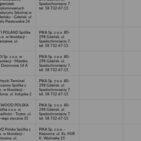
gienistek
Spadochroniarzy 7,
yplomowanych
tel. 58 732-67-15
dycyny Szkolnej w
ańsku - Gdańsk, ul.
ły Piastowskie 24
I POLAND Spółka
PIKA Sp. z o.o. 80-
o.o. w likwidacji -
298 Gdańsk, ul.
rszawa, ul.
Spadochroniarzy 7,
tel. 58 732-67-15
I Sp. z o.o. w
PIKA Sp. z o.o. 80-
kwidacji - Miastko,
298 Gdańsk, ul.
. Dworcowa 14 A
Spadochroniarzy 7,
tel. 58 732-67-15
łtycki Terminal
PIKA Sp. z o.o. 80-
ożowy Spółka z
298 Gdańsk, ul.
o. w likwidacji -
Spadochroniarzy 7,
ynia, ul. Indyjska 2
tel. 58 732-67-15
XWOOD POLSKA
PIKA Sp. z o.o. 80-
ółka z o.o. w
298 Gdańsk, ul.
adłości - Tczew, ul.
Spadochroniarzy 7,
-tego stycznia 35
tel. 58 732-67-15
Z Polska Spółka z
PIKA Sp. z o.o. -
o. w likwidacji -
Katowice, ul. Ks. MJR
towice, ul.
K. Woźniaka 15