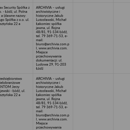
ax Security Spółka z
ARCHIVIA – usługi
o. - Łódź, ul. Polna
archiwistyczne i
 a (dawne nazwy:
historyczne Jakub
go Spółka z o.o. ul.
Lutosławski, Michał
sztyńska 22 a
Łakomiec spółka
jawna, ul. Rojna
48/81, 91-134 Łódź,
tel. 79 369-71-53, e-
mail:
biuro@archivia.com.p
l, www.archivia.com.
Miejsce
przechowywania
dokumentacji: ul.
Ludowa 29, 91-203
Łódź
zedsiębiorstwo
ARCHIVIA – usługi
elobranżowe
archiwistyczne i
ANTOM Jerzy
historyczne Jakub
jewski - Łódź, ul.
Lutosławski, Michał
sztyńska 22 a
Łakomiec spółka
jawna, ul. Rojna
48/81, 91-134 Łódź,
tel. 79 369-71-53, e-
mail:
biuro@archivia.com.p
l, www.archivia.com.
Miejsce
przechowywania