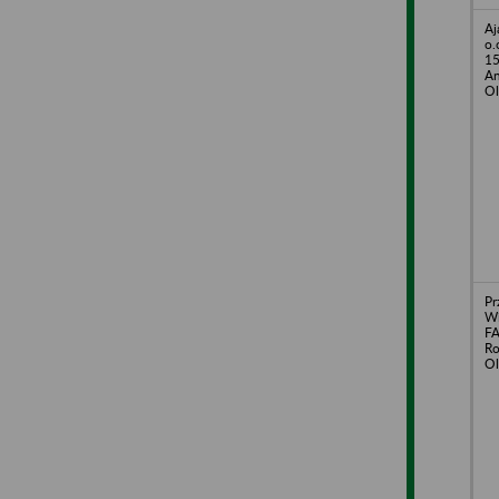
Aj
o.
15
An
Ol
Pr
Wi
F
Ro
Ol