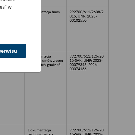
ies” w
Dokumentacja firmy
992700/611/2608/2
015; UNP: 2023-
00102550
serwisu
Dokumentacja
992700/611/126/20
płacowa umów zleceń
15-SAK; UNP: 2023-
za kwiecień-grudzień
00079343, 2026-
2007 r.
00074166
Dokumentacja
992700/611/126/20
osobowo za lata
15-SAK; UNP: 2023-