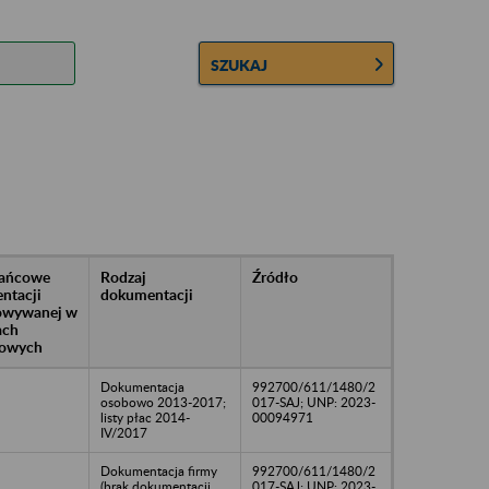
SZUKAJ
rańcowe
Rodzaj
Źródło
ntacji
dokumentacji
owywanej w
ach
owych
Dokumentacja
992700/611/1480/2
osobowo 2013-2017;
017-SAJ; UNP: 2023-
listy płac 2014-
00094971
IV/2017
Dokumentacja firmy
992700/611/1480/2
(brak dokumentacji
017-SAJ; UNP: 2023-