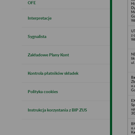
OFE
Hi
D
Me
Gd
Interpretacje
Wa
UT
z 
Sygnalista
Wa
ND
Zakładowe Plany Kont
li
ul
Kontrola płatników składek
Ba
Zb
o.
Gd
Polityka cookies
E
Sp
up
Instrukcja korzystania z BIP ZUS
30
BM
o.
Ka