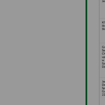
Je
KI
li
Sł
Gm
S
CH
up
w 
Sz
Dź
Ja
De
Sp
Gd
2