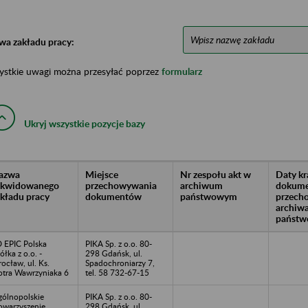
wa zakładu pracy:
ystkie uwagi można przesyłać poprzez
formularz
Ukryj wszystkie pozycje bazy
azwa
Miejsce
Nr zespołu akt w
Daty k
likwidowanego
przechowywania
archiwum
dokume
akładu pracy
dokumentów
państwowym
przech
archiw
państw
 EPIC Polska
PIKA Sp. z o.o. 80-
ółka z o.o. -
298 Gdańsk, ul.
ocław, ul. Ks.
Spadochroniarzy 7,
otra Wawrzyniaka 6
tel. 58 732-67-15
ólnopolskie
PIKA Sp. z o.o. 80-
owarzyszenie
298 Gdańsk, ul.