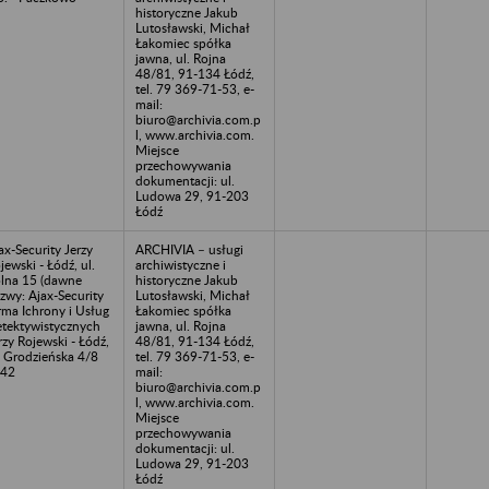
historyczne Jakub
Lutosławski, Michał
Łakomiec spółka
jawna, ul. Rojna
48/81, 91-134 Łódź,
tel. 79 369-71-53, e-
mail:
biuro@archivia.com.p
l, www.archivia.com.
Miejsce
przechowywania
dokumentacji: ul.
Ludowa 29, 91-203
Łódź
ax-Security Jerzy
ARCHIVIA – usługi
jewski - Łódź, ul.
archiwistyczne i
lna 15 (dawne
historyczne Jakub
zwy: Ajax-Security
Lutosławski, Michał
rma Ichrony i Usług
Łakomiec spółka
tektywistycznych
jawna, ul. Rojna
rzy Rojewski - Łódź,
48/81, 91-134 Łódź,
. Grodzieńska 4/8
tel. 79 369-71-53, e-
.42
mail:
biuro@archivia.com.p
l, www.archivia.com.
Miejsce
przechowywania
dokumentacji: ul.
Ludowa 29, 91-203
Łódź