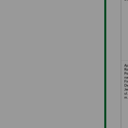
Aj
Ro
Po
na
Fi
De
Je
ul
m