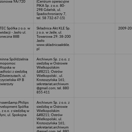
sionowa 9A/720
(Centrum operacyjne
PIKA Sp. z o.o. 80-
298 Gdańsk, ul.
Spadochroniarzy 7,
tel. 58 732-67-15)
TEC Spółka z o.o. w
Składnica Akt KLE Sp.
2009-20
kwidacji - Jasło ul.
z o.o. w Jaśle, ul.
oneczna 88B
Towarowa 29; 38-200
Jasło
www.skladnicaaktkle.
pl
inna Spółdzielnia
Archiwum Sp. z o.o. z
amopomoc
siedzibą w Ostrowie
łopska w
Wielkopolskim
adłości z siedzibą
&#8211; Ostrów
Dźwierzutach, ul.
Wielkopolski , ul.
czycieńska 49 B
Krotoszyńska 161;
wierzuty
sekretariat.archiwum
@gmail.com; tel. 880
855 411
nssen&amp;Philips
Archiwum Sp. z o.o. z
velopment Spółka
siedzibą w Ostrowie
. z o.o. z siedzibą w
Wielkopolskim
yni, ul. Spokojna
&#8211; Ostrów
2
Wielkopolski, ul.
Krotoszyńska 161;
sekretariat.archiwum
@gmail.com; tel. 880