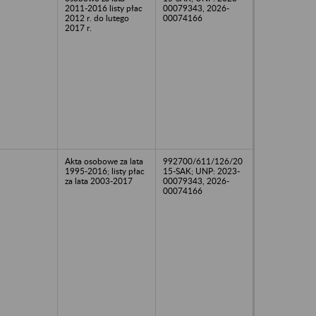
2011-2016 listy płac
00079343, 2026-
2012 r. do lutego
00074166
2017 r.
Akta osobowe za lata
992700/611/126/20
1995-2016; listy płac
15-SAK; UNP: 2023-
za lata 2003-2017
00079343, 2026-
00074166