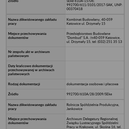
SEke 610A-15/06;
992700/611/3101/2017-SAK, UNP:
00370418
Kombinat Budowlany, 40-059
Katowice ul. Drzymały 15
Przedsiębiorstwo Budowlane
"Dombud" S.A. /n40-059 Katowice,
ul. Drzymały 15, tel: (032) 251 35 13
dokumentacja osobowa i płacowa
992700/610A/28/2009/SEke
Rolnicza Spółdzielnia Produkcyjna,
Jankowice
Archiwum Delegatury Regionalnej
Związku Lustracyjnego Spółdzielni
Pracy w Krakowie, ul. Skośna 16, tel.