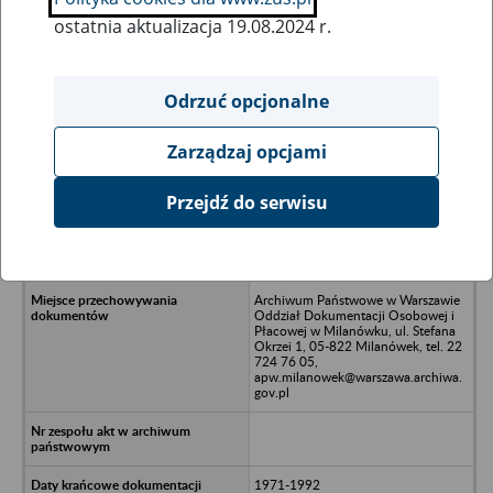
ostatnia aktualizacja 19.08.2024 r.
Wszystkie uwagi można przesyłać poprzez
formularz
Odrzuć opcjonalne
Zarządzaj opcjami
Ukryj wszystkie pozycje bazy
Przejdź do serwisu
Zakłady Przemysłu Ciągnikowego
URSUS S.A. w upadłości, Warszawa,
ul. Traktorzystów bud. nr 67
Archiwum Państwowe w Warszawie
Oddział Dokumentacji Osobowej i
Płacowej w Milanówku, ul. Stefana
Okrzei 1, 05-822 Milanówek, tel. 22
724 76 05,
apw.milanowek@warszawa.archiwa.
gov.pl
1971-1992