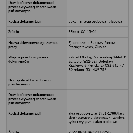
dokumentacja osobowa i płacowa
SEke 610A-15/06
Zjednoczenie Budowy Pieców
Przemysłowych, Gliwice
Zakład Obsługi Archiwalnej "ARPAD"
Sp. z o.o./n32-329 Bolesław
Krzykawa 6-7/ntel./fax 032 642-47-
80,/nkom. 501 439 752
akta osobowe z lat 1951-1988/daty
skrajne zespołu aktowego/ - zawiera
tylko i wyłącznie akta osobowe
992700/610A/1/2006/SEke