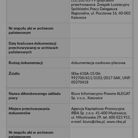
(12) 262-01-79 (poprzedni
przechowawca: Związek Lustracyjny
Spółdzielni Pracy Delegatura
Regionalna, ul. Pocztowa 16, 40-002
Katowice
dokumentacja osobowo-płacowa
SEke 610A-15/06;
992700/611/3101/2017-SAK, UNP:
00370418
Biuro Informacyjno-Prawne ALEGAT
Sp. z o.o., Katowice
Agencja Kapitałowo-Promocyjna
IRBA Sp. z o.o. 41-400 Mysłowice,
ul. Mikołowska 29, tel. 600 023 911,
e-mail: biuro@irba.pl, www.irba.pl