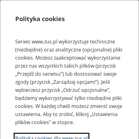
Polityka cookies
Szukaj
Menu
Serwis www.zus.pl wykorzystuje techniczne
(niezbędne) oraz analityczne (opcjonalne) pliki
Rejestry, ewidencje i archiwa
cookies. Możesz zaakceptować wykorzystanie
Baza zlikwidowanych lub
przez nas wszystkich takich plików (przycisk
„Przejdź do serwisu”) lub dostosować swoje
przekształconych zakładów pracy
zgody (przycisk „Zarządzaj opcjami”). Jeśli
wybierzesz przycisk „Odrzuć opcjonalne”,
Nazwa zakładu pracy:
będziemy wykorzystywać tylko niezbędne pliki
cookies. W każdej chwili możesz zmienić swoje
ustawienia. Aby to zrobić, kliknij „Ustawienia
plików cookies” w stopce.
SZUKAJ
Polityka cookies dla www.zus.pl