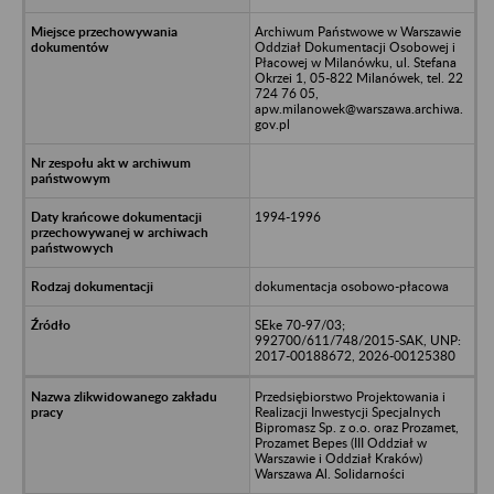
Archiwum Państwowe w Warszawie
Oddział Dokumentacji Osobowej i
Płacowej w Milanówku, ul. Stefana
Okrzei 1, 05-822 Milanówek, tel. 22
724 76 05,
apw.milanowek@warszawa.archiwa.
gov.pl
1994-1996
dokumentacja osobowo-płacowa
SEke 70-97/03;
992700/611/748/2015-SAK, UNP:
2017-00188672, 2026-00125380
Przedsiębiorstwo Projektowania i
Realizacji Inwestycji Specjalnych
Bipromasz Sp. z o.o. oraz Prozamet,
Prozamet Bepes (III Oddział w
Warszawie i Oddział Kraków)
Warszawa Al. Solidarności