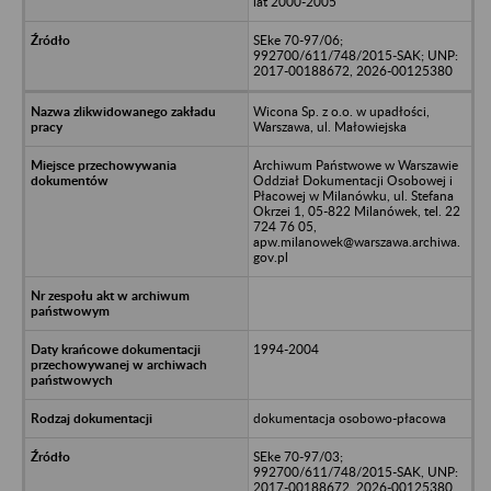
lat 2000-2005
SEke 70-97/06;
992700/611/748/2015-SAK; UNP:
2017-00188672, 2026-00125380
Wicona Sp. z o.o. w upadłości,
Warszawa, ul. Małowiejska
Archiwum Państwowe w Warszawie
Oddział Dokumentacji Osobowej i
Płacowej w Milanówku, ul. Stefana
Okrzei 1, 05-822 Milanówek, tel. 22
724 76 05,
apw.milanowek@warszawa.archiwa.
gov.pl
1994-2004
dokumentacja osobowo-płacowa
SEke 70-97/03;
992700/611/748/2015-SAK, UNP:
2017-00188672, 2026-00125380