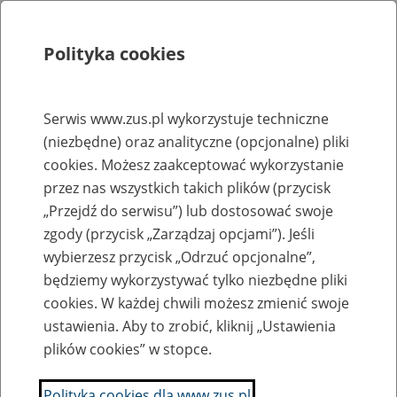
Polityka cookies
Szukaj
Menu
Serwis www.zus.pl wykorzystuje techniczne
(niezbędne) oraz analityczne (opcjonalne) pliki
Rejestry, ewidencje i archiwa
cookies. Możesz zaakceptować wykorzystanie
Baza zlikwidowanych lub
przez nas wszystkich takich plików (przycisk
„Przejdź do serwisu”) lub dostosować swoje
przekształconych zakładów pracy
zgody (przycisk „Zarządzaj opcjami”). Jeśli
wybierzesz przycisk „Odrzuć opcjonalne”,
Nazwa zakładu pracy:
będziemy wykorzystywać tylko niezbędne pliki
cookies. W każdej chwili możesz zmienić swoje
ustawienia. Aby to zrobić, kliknij „Ustawienia
plików cookies” w stopce.
SZUKAJ
Polityka cookies dla www.zus.pl