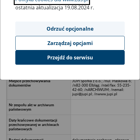
ostatnia aktualizacja 19.08.2024 r.
Wszystkie uwagi można przesyłać poprzez
formularz
Odrzuć opcjonalne
Zarządzaj opcjami
Ukryj wszystkie pozycje bazy
Przejdź do serwisu
ANIMROL S.A./nul.Dworcowa
21/n14 - 400 Pasłęk
JUPI Spółka z o.o.; /nul. Piaskowa 6;
/n82-300 Elbląg; /ntel/fax: 55-235-
42-60; /nARCHIWUM; /nemail:
jupi@jupi.pl; /nwww.jupi.pl
dokumentacja osobowo - płacowa