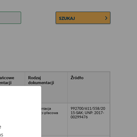
SZUKAJ
rańcowe
Rodzaj
Źródło
ntacji
dokumentacji
owywanej w
ach
owych
dokumentacja
992700/611/558/20
osobowo-płacowa
15-SAK; UNP: 2017-
00299476
e
as