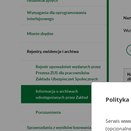
rehabilitacyjnych
Wymagania dla oprogramowania
Naz
interfejsowego
Wsz
Mienie zbędne
Rejestry, ewidencje i archiwa
Rejestr upoważnień wydanych przez
Prezesa ZUS dla pracowników
N
z
Zakładu Ubezpieczeń Społecznych
z
Informacja o archiwach
udostępnianych przez Zakład
Polityka
Ve
si
59
Porozumienia
Ja
Serwis www.
Sprawozdania z wyników losowania do
(opcjonalne