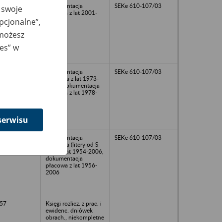
dokumentacja
SEKe 610-107/03
 swoje
płacowa z lat 2001-
2006
opcjonalne”,
 możesz
ies” w
dokumentacja
SEKe 610-107/03
osobowa z lat 1973-
2007, dokumentacja
płącowa z lat 1978-
2006
serwisu
dokumentacja
SEKe 610-107/03
osobowa (litery od S
do Ż) z lat 1954-2006,
dokumentacja
płacowa z lat 1956-
2006
57
Księgi rozlicz. z prac. i
ewidenc. dniówek
obrach., niekompletne