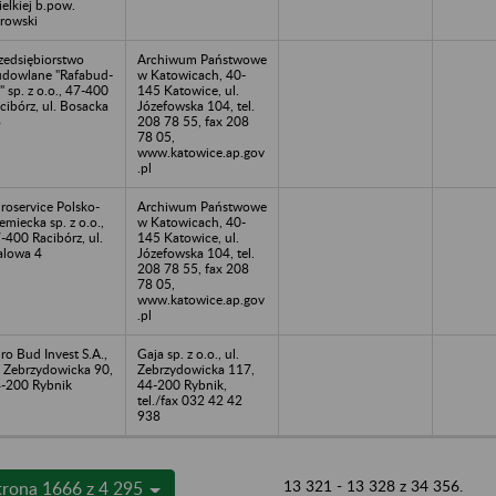
elkiej b.pow.
rowski
zedsiębiorstwo
Archiwum Państwowe
dowlane "Rafabud-
w Katowicach, 40-
" sp. z o.o., 47-400
145 Katowice, ul.
cibórz, ul. Bosacka
Józefowska 104, tel.
8
208 78 55, fax 208
78 05,
www.katowice.ap.gov
.pl
roservice Polsko-
Archiwum Państwowe
emiecka sp. z o.o.,
w Katowicach, 40-
-400 Racibórz, ul.
145 Katowice, ul.
alowa 4
Józefowska 104, tel.
208 78 55, fax 208
78 05,
www.katowice.ap.gov
.pl
ro Bud Invest S.A.,
Gaja sp. z o.o., ul.
. Zebrzydowicka 90,
Zebrzydowicka 117,
-200 Rybnik
44-200 Rybnik,
tel./fax 032 42 42
938
13 321 - 13 328 z 34 356.
trona 1666 z 4 295