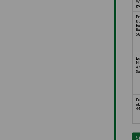
Wi
gó
Pr
Bu
Ex
Ra
5
Eu
Ni
47
St
Eu
ul
44
S