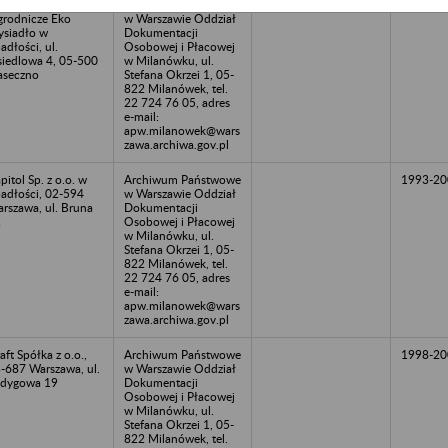
spodarstwo
Archiwum Państwowe
1961-20
rodnicze Eko
w Warszawie Oddział
siadło w
Dokumentacji
adłości, ul.
Osobowej i Płacowej
iedlowa 4, 05-500
w Milanówku, ul.
aseczno
Stefana Okrzei 1, 05-
822 Milanówek, tel.
22 724 76 05, adres
e-mail:
apw.milanowek@wars
zawa.archiwa.gov.pl
pitol Sp. z o.o. w
Archiwum Państwowe
1993-20
adłości, 02-594
w Warszawie Oddział
rszawa, ul. Bruna
Dokumentacji
2
Osobowej i Płacowej
w Milanówku, ul.
Stefana Okrzei 1, 05-
822 Milanówek, tel.
22 724 76 05, adres
e-mail:
apw.milanowek@wars
zawa.archiwa.gov.pl
aft Spółka z o.o.,
Archiwum Państwowe
1998-20
-687 Warszawa, ul.
w Warszawie Oddział
dygowa 19
Dokumentacji
Osobowej i Płacowej
w Milanówku, ul.
Stefana Okrzei 1, 05-
822 Milanówek, tel.