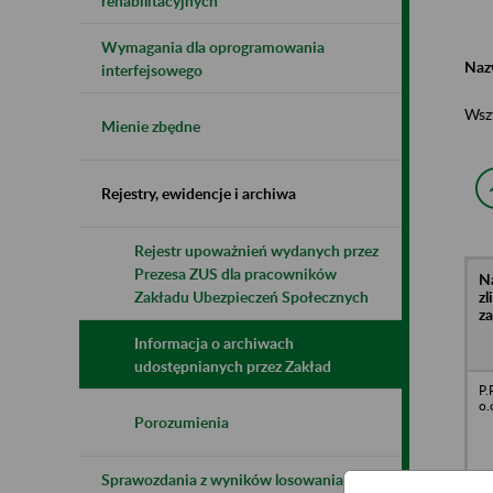
rehabilitacyjnych
Wymagania dla oprogramowania
Naz
interfejsowego
Wsz
Mienie zbędne
Rejestry, ewidencje i archiwa
Rejestr upoważnień wydanych przez
Prezesa ZUS dla pracowników
N
z
Zakładu Ubezpieczeń Społecznych
z
Informacja o archiwach
udostępnianych przez Zakład
P.
o.
Porozumienia
Sprawozdania z wyników losowania do