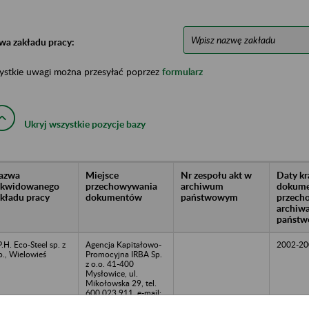
wa zakładu pracy:
ystkie uwagi można przesyłać poprzez
formularz
Ukryj wszystkie pozycje bazy
azwa
Miejsce
Nr zespołu akt w
Daty k
likwidowanego
przechowywania
archiwum
dokume
akładu pracy
dokumentów
państwowym
przech
archiw
państw
P.H. Eco-Steel sp. z
Agencja Kapitałowo-
2002-20
o., Wielowieś
Promocyjna IRBA Sp.
z o.o. 41-400
Mysłowice, ul.
Mikołowska 29, tel.
600 023 911, e-mail:
biuro@irba.pl,