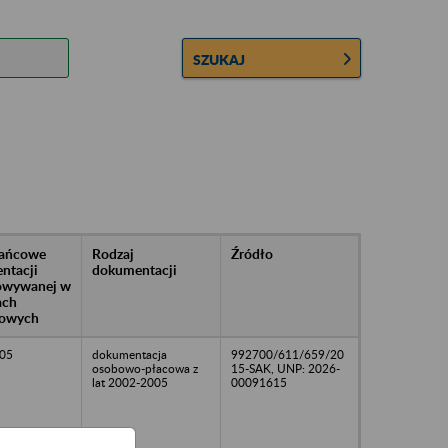
SZUKAJ
rańcowe
Rodzaj
Źródło
ntacji
dokumentacji
owywanej w
ach
owych
05
dokumentacja
992700/611/659/20
osobowo-płacowa z
15-SAK, UNP: 2026-
lat 2002-2005
00091615