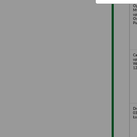
Go
Og
My
up
Os
Pi
Ca
up
Wa
1
Dr
03
Ło