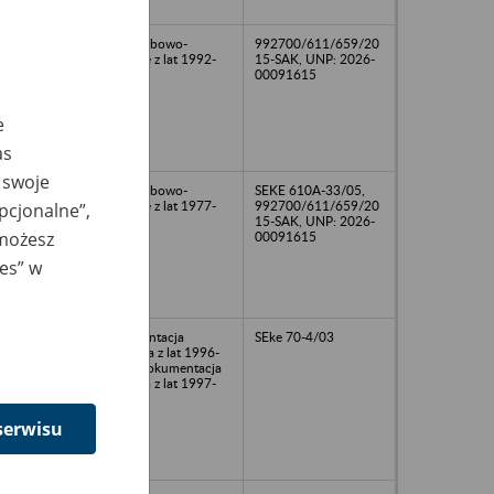
08
akta osobowo-
992700/611/659/20
płacowe z lat 1992-
15-SAK, UNP: 2026-
2008
00091615
e
as
 swoje
akta osobowo-
SEKE 610A-33/05,
płacowe z lat 1977-
992700/611/659/20
opcjonalne”,
2008
15-SAK, UNP: 2026-
 możesz
00091615
ies” w
dokumentacja
SEke 70-4/03
osobowa z lat 1996-
2008, dokumentacja
płacowa z lat 1997-
2008
serwisu