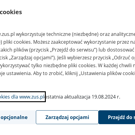
www.irba.pl
 cookies
RG CHRZANÓW Sp.
Agencja Kapitałowo-
1992-20
o.o. w likwidacji w
Promocyjna IRBA Sp.
rzanowie
z o.o. 41-400
Mysłowice, ul.
Mikołowska 29, tel.
600 023 911, e-mail:
zus.pl wykorzystuje techniczne (niezbędne) oraz analityczn
biuro@irba.pl,
) pliki cookies. Możesz zaakceptować wykorzystanie przez n
www.irba.pl
takich plików (przycisk „Przejdź do serwisu”) lub dostosować
ntrala Rybna
Agencja Kapitałowo-
brze w likwidacji,
Promocyjna IRBA Sp.
cisk „Zarządzaj opcjami”). Jeśli wybierzesz przycisk „Odrzuć 
. Pyskowicka 18
z o.o. 41-400
korzystywać tylko niezbędne pliki cookies. W każdej chwili
Mysłowice, ul.
Mikołowska 29, tel.
je ustawienia. Aby to zrobić, kliknij „Ustawienia plików cook
600 023 911, e-mail:
biuro@irba.pl,
www.irba.pl
kłady Mięsne
Ośrodek Archiwizacji i
okies dla www.zus.pl
ostatnia aktualizacja 19.08.2024 r.
olina Noteci"
Usług
olanowo
Ekonomicznych
Wyrzyska,
"AUDIATOR" Sp. z
lanowo 27A, 83-
o.o., ul. Sikorskiego
0 Wyrzysk
33, 64-920 Piła,
 opcjonalne
Zarządzaj opcjami
Przejdź do 
tel/fax: (067) 351-78-
55, 268-40-01,
www.audiator.com.pl