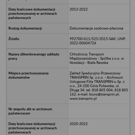
2013-2022
Dokumentacja osobowo-płacowa
992700/611/525/2015-SAK; UNP:
2022-00604724
Chłodniczy Transport
Międzynarodowy - Spółka z o.o. w
likwidacji - Biała Rawska
Zakład Spedycyjno-Przewozowy
TRANSPRIN Sp. z.o.o. - Archiwum
Usługowe Filia TRANSPRIN-u Sp. z
o.o., 24-100 Góra Puławska, ul.
Długa 34, tel. 818 805 004; 818 805
162, e-mail: biuro@transprin.pl;
www.transprin.pl
2020-2022