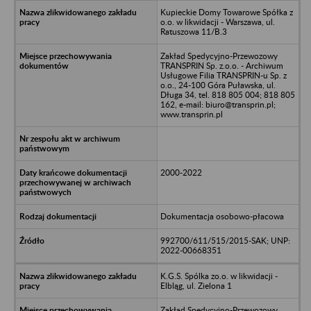
Kupieckie Domy Towarowe Spółka z
o.o. w likwidacji - Warszawa, ul.
Ratuszowa 11/B.3
Zakład Spedycyjno-Przewozowy
TRANSPRIN Sp. z.o.o. - Archiwum
Usługowe Filia TRANSPRIN-u Sp. z
o.o., 24-100 Góra Puławska, ul.
Długa 34, tel. 818 805 004; 818 805
162, e-mail: biuro@transprin.pl;
www.transprin.pl
2000-2022
Dokumentacja osobowo-płacowa
992700/611/515/2015-SAK; UNP:
2022-00668351
K.G.S. Spólka zo.o. w likwidacji -
Elbląg, ul. Zielona 1
Zakład Spedycyjno-Przewozowy