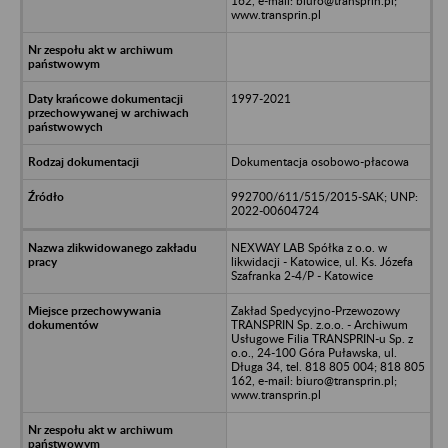
162, e-mail: biuro@transprin.pl;
www.transprin.pl
1997-2021
Dokumentacja osobowo-płacowa
992700/611/515/2015-SAK; UNP:
2022-00604724
NEXWAY LAB Spółka z o.o. w
likwidacji - Katowice, ul. Ks. Józefa
Szafranka 2-4/P - Katowice
Zakład Spedycyjno-Przewozowy
TRANSPRIN Sp. z.o.o. - Archiwum
Usługowe Filia TRANSPRIN-u Sp. z
o.o., 24-100 Góra Puławska, ul.
Długa 34, tel. 818 805 004; 818 805
162, e-mail: biuro@transprin.pl;
www.transprin.pl