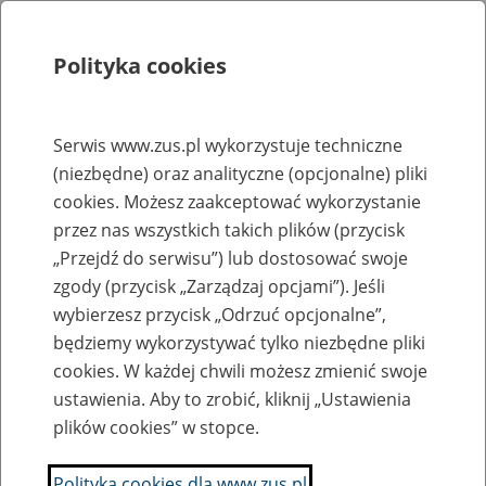
Polityka cookies
Szukaj
Menu
Serwis www.zus.pl wykorzystuje techniczne
(niezbędne) oraz analityczne (opcjonalne) pliki
Rejestry, ewidencje i archiwa
cookies. Możesz zaakceptować wykorzystanie
Baza zlikwidowanych lub
przez nas wszystkich takich plików (przycisk
„Przejdź do serwisu”) lub dostosować swoje
przekształconych zakładów pracy
zgody (przycisk „Zarządzaj opcjami”). Jeśli
wybierzesz przycisk „Odrzuć opcjonalne”,
Nazwa zakładu pracy:
będziemy wykorzystywać tylko niezbędne pliki
cookies. W każdej chwili możesz zmienić swoje
ustawienia. Aby to zrobić, kliknij „Ustawienia
plików cookies” w stopce.
SZUKAJ
Polityka cookies dla www.zus.pl