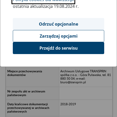
ostatnia aktualizacja 19.08.2024 r.
Wszystkie uwagi można przesyłać poprzez
formularz
Odrzuć opcjonalne
Zarządzaj opcjami
Ukryj wszystkie pozycje bazy
Przejdź do serwisu
MIGRANT SERVICE Spółka z o.o. w
likwidacji - Warszawa, ul. Bagatela
12 lok. 502
Archiwum Usługowe TRANSPRIN
spółka z o.o. - Góra Puławska, tel. 81
880 50 04; e-mail:
biuro@transprin.pl
2018-2019