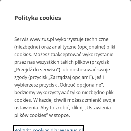
Polityka cookies
Szukaj
Menu
Serwis www.zus.pl wykorzystuje techniczne
(niezbędne) oraz analityczne (opcjonalne) pliki
Rejestry, ewidencje i archiwa
cookies. Możesz zaakceptować wykorzystanie
Baza zlikwidowanych lub
przez nas wszystkich takich plików (przycisk
„Przejdź do serwisu”) lub dostosować swoje
przekształconych zakładów pracy
zgody (przycisk „Zarządzaj opcjami”). Jeśli
wybierzesz przycisk „Odrzuć opcjonalne”,
Nazwa zakładu pracy:
będziemy wykorzystywać tylko niezbędne pliki
cookies. W każdej chwili możesz zmienić swoje
ustawienia. Aby to zrobić, kliknij „Ustawienia
plików cookies” w stopce.
SZUKAJ
Polityka cookies dla www.zus.pl