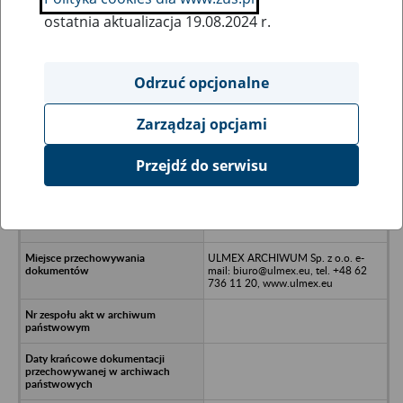
ostatnia aktualizacja 19.08.2024 r.
Wszystkie uwagi można przesyłać poprzez
formularz
Odrzuć opcjonalne
Zarządzaj opcjami
Ukryj wszystkie pozycje bazy
Przejdź do serwisu
Spółdzielczy Ośrodek
Doświadczalno-Konstrukcyjny w
likwidacji - Pabianice, ul.
Warszawska
ULMEX ARCHIWUM Sp. z o.o. e-
mail: biuro@ulmex.eu, tel. +48 62
736 11 20, www.ulmex.eu