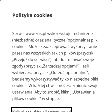
Polityka cookies
Szukaj
Menu
Serwis www.zus.pl wykorzystuje techniczne
(niezbędne) oraz analityczne (opcjonalne) pliki
Rejestry, ewidencje i archiwa
cookies. Możesz zaakceptować wykorzystanie
Baza zlikwidowanych lub
przez nas wszystkich takich plików (przycisk
„Przejdź do serwisu”) lub dostosować swoje
przekształconych zakładów pracy
zgody (przycisk „Zarządzaj opcjami”). Jeśli
wybierzesz przycisk „Odrzuć opcjonalne”,
Nazwa zakładu pracy:
będziemy wykorzystywać tylko niezbędne pliki
cookies. W każdej chwili możesz zmienić swoje
ustawienia. Aby to zrobić, kliknij „Ustawienia
plików cookies” w stopce.
SZUKAJ
Polityka cookies dla www.zus.pl