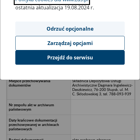
ostatnia aktualizacja 19.08.2024 r.
Wszystkie uwagi można przesyłać poprzez
formularz
Odrzuć opcjonalne
Zarządzaj opcjami
Ukryj wszystkie pozycje bazy
Przejdź do serwisu
PZGS "Samopomoc Chłopska",
Miastko
Składnica Depozytowa Usługi
Archiwistyczne Dagmara Ingielewicz-
Daszkiewicz, 76-200 Słupsk, ul. M.
C. Skłodowskiej 3, tel. 788-093-939
akta osobowo-płacowe