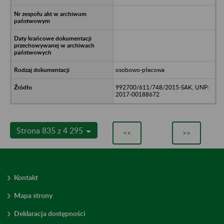
osobowo-płacowa
992700/611/748/2015-SAK, UNP:
2017-00188672
Strona 835 z 4 295
<<
>>
Kontakt
Mapa strony
Deklaracja dostępności