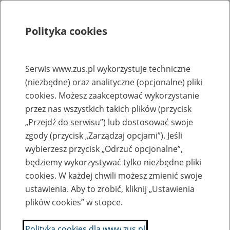
Polityka cookies
Szukaj
Menu
Serwis www.zus.pl wykorzystuje techniczne
(niezbędne) oraz analityczne (opcjonalne) pliki
Rejestry, ewidencje i archiwa
cookies. Możesz zaakceptować wykorzystanie
Baza zlikwidowanych lub
przez nas wszystkich takich plików (przycisk
„Przejdź do serwisu”) lub dostosować swoje
przekształconych zakładów pracy
zgody (przycisk „Zarządzaj opcjami”). Jeśli
wybierzesz przycisk „Odrzuć opcjonalne”,
Nazwa zakładu pracy:
będziemy wykorzystywać tylko niezbędne pliki
cookies. W każdej chwili możesz zmienić swoje
ustawienia. Aby to zrobić, kliknij „Ustawienia
plików cookies” w stopce.
SZUKAJ
Polityka cookies dla www.zus.pl