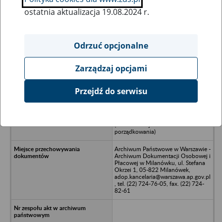
ostatnia aktualizacja 19.08.2024 r.
Wszystkie uwagi można przesyłać poprzez
formularz
Odrzuć opcjonalne
Zarządzaj opcjami
Ukryj wszystkie pozycje bazy
Przejdź do serwisu
K&N Przedsiębiorstwo Usług
Górniczych Spółka z o.o. w
likwidacji, Bartnica, Bartnica 70
(dokumentacja w trakcie
porządkowania)
Archiwum Państwowe w Warszawie -
Archiwum Dokumentacji Osobowej i
Płacowej w Milanówku, ul. Stefana
Okrzei 1, 05-822 Milanówek,
adop.kancelaria@warszawa.ap.gov.pl
, tel. (22) 724-76-05, fax. (22) 724-
82-61