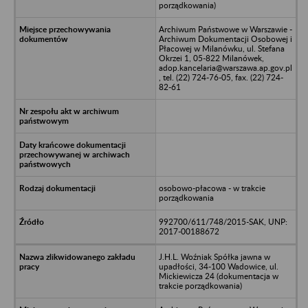
porządkowania)
Archiwum Państwowe w Warszawie -
Archiwum Dokumentacji Osobowej i
Płacowej w Milanówku, ul. Stefana
Okrzei 1, 05-822 Milanówek,
adop.kancelaria@warszawa.ap.gov.pl
, tel. (22) 724-76-05, fax. (22) 724-
82-61
osobowo-płacowa - w trakcie
porządkowania
992700/611/748/2015-SAK, UNP:
2017-00188672
J.H.L. Woźniak Spółka jawna w
upadłości, 34-100 Wadowice, ul.
Mickiewicza 24 (dokumentacja w
trakcie porządkowania)