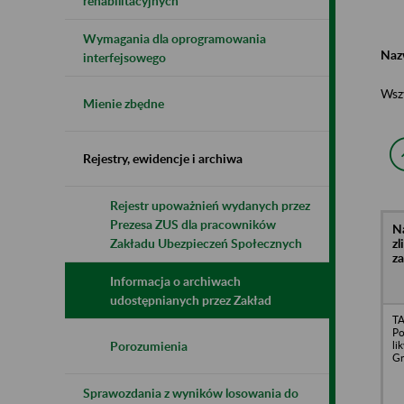
rehabilitacyjnych
Wymagania dla oprogramowania
Naz
interfejsowego
Wsz
Mienie zbędne
Rejestry, ewidencje i archiwa
Rejestr upoważnień wydanych przez
Prezesa ZUS dla pracowników
N
z
Zakładu Ubezpieczeń Społecznych
z
Informacja o archiwach
udostępnianych przez Zakład
TA
Po
li
Porozumienia
Gr
Sprawozdania z wyników losowania do