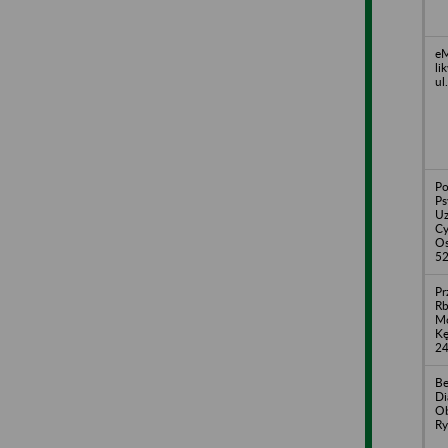
eM
li
ul
Po
Ps
Uz
Cy
Os
52
Pr
Rb
Mo
Kę
24
Be
Di
Ob
Ry