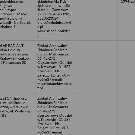
zedsiębioratwo
Składnica Akt KLE
1994-20
ługowo-
Spółka z o.o. w Jaśle -
odukcyjno-
Jasło, ul. Towarowa
andlowe ELMASZ
29; tel. 1343480202;
półka z o.o. w
8820523024,
kwidacji - Gorlice, ul.
biuro@skladnicaaktkl
chalusa 1
e.pl
www.skladnicaaktkle.
pl
OLAR RADIANT
Zakład Archiwalny
ółka z o.o. w
Składnica Spółka z
adłości z siedzibą
o.o. ul. Malownicza
Krakowie - Kraków,
66, 42-271
. 29 Listopada 20
Częstochowa Oddział
w Krakowie - 31-587
Kraków ul. Na
Załęczu 1D tel. 607-
706-637 e-mail:
m.suski@archiwum.bi
z.pl
ZETON Spółka z
Zakład Archiwalny
o. w upadłości z
Składnica Spółka z
edzibą w Krakowie -
o.o. ul. Malownicza
aków, ul. Wielickiej
66, 42-271
2/B3
Częstochowa Oddział
w Krakowie - 31-587
Kraków ul. Na
Załęczu 1D tel. 607-
706-637 e-mail: