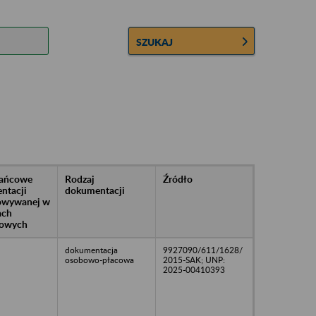
SZUKAJ
rańcowe
Rodzaj
Źródło
ntacji
dokumentacji
owywanej w
ach
owych
dokumentacja
9927090/611/1628/
osobowo-płacowa
2015-SAK; UNP:
2025-00410393