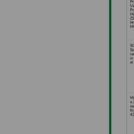
Pr
Us
Pr
H
ZS
li
Mi
S
Sp
up
w 
al
MI
o.
si
Kr
4