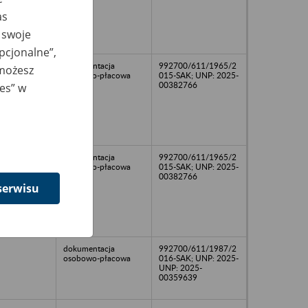
as
 swoje
opcjonalne”,
dokumentacja
992700/611/1965/2
 możesz
osobowo-płacowa
015-SAK; UNP: 2025-
00382766
ies” w
dokumentacja
992700/611/1965/2
osobowo-płacowa
015-SAK; UNP: 2025-
00382766
serwisu
dokumentacja
992700/611/1987/2
osobowo-płacowa
016-SAK; UNP: 2025-
UNP: 2025-
00359639