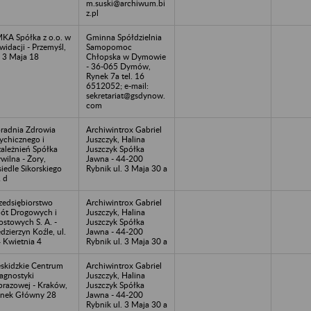
m.suski@archiwum.bi
z.pl
KA Spółka z o.o. w
Gminna Spółdzielnia
kwidacji - Przemyśl,
Samopomoc
. 3 Maja 18
Chłopska w Dymowie
- 36-065 Dymów,
Rynek 7a tel. 16
6512052; e-mail:
sekretariat@gsdynow.
com
radnia Zdrowia
Archiwintrox Gabriel
ychicznego i
Juszczyk, Halina
ależnień Spółka
Juszczyk Spółka
wilna - Żory,
Jawna - 44-200
iedle Sikorskiego
Rybnik ul. 3 Maja 30 a
 d
zedsiębiorstwo
Archiwintrox Gabriel
ót Drogowych i
Juszczyk, Halina
stowych S. A. -
Juszczyk Spółka
dzierzyn Koźle, ul.
Jawna - 44-200
 Kwietnia 4
Rybnik ul. 3 Maja 30 a
skidzkie Centrum
Archiwintrox Gabriel
agnostyki
Juszczyk, Halina
razowej - Kraków,
Juszczyk Spółka
nek Główny 28
Jawna - 44-200
Rybnik ul. 3 Maja 30 a