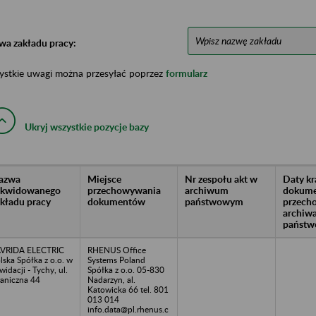
wa zakładu pracy:
ystkie uwagi można przesyłać poprzez
formularz
Ukryj wszystkie pozycje bazy
azwa
Miejsce
Nr zespołu akt w
Daty k
likwidowanego
przechowywania
archiwum
dokume
akładu pracy
dokumentów
państwowym
przech
archiw
państw
VRIDA ELECTRIC
RHENUS Office
lska Spółka z o.o. w
Systems Poland
kwidacji - Tychy, ul.
Spółka z o.o. 05-830
aniczna 44
Nadarzyn, al.
Katowicka 66 tel. 801
013 014
info.data@pl.rhenus.c