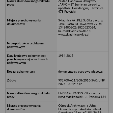
Zakład Handlowo Usługowy
JARKOMET Stanisław Jarecki w
upadłości likwidacyjnej - Trzcinica
478 Przysieki
Składnica Akt KLE Spółka z o.o. w
Jaśle - Jasło, ul. Towarowa 29; tel.
1343480202; 8820523024,
biuro@skladnicaaktkle.pl
www.skladnicaaktkle.pl
1994-2015
dokumentacja osobowo-płacowa
992700/611/208/2016-SAK; UNP:
2025 - 00221512
LARMAX-TRANS Spółka z o.o. -
Krzyż Wielkopolski, ul. Portowa 134
Ośrodek Archiwizacji i Usług
Ekonomicznych Audiator Piła ul.
Sikorskiego 33 tel. 67 251 78 55