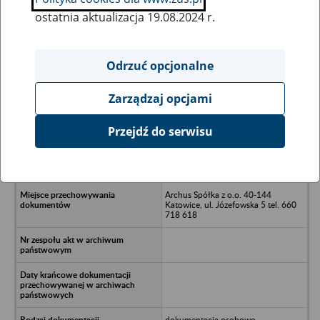
ostatnia aktualizacja 19.08.2024 r.
Wszystkie uwagi można przesyłać poprzez
formularz
Odrzuć opcjonalne
Zarządzaj opcjami
Ukryj wszystkie pozycje bazy
Przejdź do serwisu
Porcelana Śląska Spółka z o.o. w
upadłości - Katowice, ul.
Porcelanowa 23
Archus Spółka z o.o. 40-144
Katowice, ul. Józefowska 5 tel. 660
718 618
dokumentacja osobowo