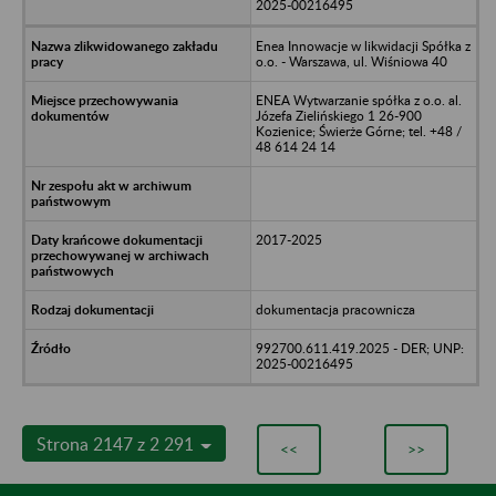
2025-00216495
Enea Innowacje w likwidacji Spółka z
o.o. - Warszawa, ul. Wiśniowa 40
ENEA Wytwarzanie spółka z o.o. al.
Józefa Zielińskiego 1 26-900
Kozienice; Świerże Górne; tel. +48 /
48 614 24 14
2017-2025
dokumentacja pracownicza
992700.611.419.2025 - DER; UNP:
2025-00216495
Strona 2147 z 2 291
<<
>>