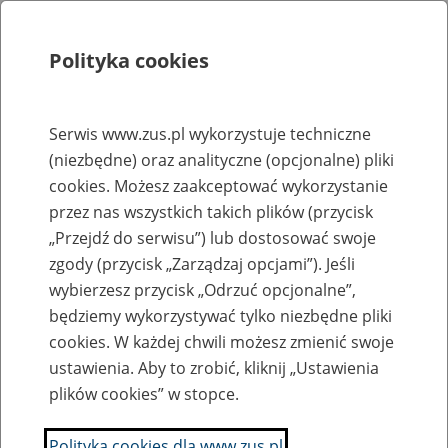
Polityka cookies
Szukaj
Menu
Serwis www.zus.pl wykorzystuje techniczne
(niezbędne) oraz analityczne (opcjonalne) pliki
Rejestry, ewidencje i archiwa
cookies. Możesz zaakceptować wykorzystanie
Baza zlikwidowanych lub
przez nas wszystkich takich plików (przycisk
„Przejdź do serwisu”) lub dostosować swoje
przekształconych zakładów pracy
zgody (przycisk „Zarządzaj opcjami”). Jeśli
wybierzesz przycisk „Odrzuć opcjonalne”,
Nazwa zakładu pracy:
będziemy wykorzystywać tylko niezbędne pliki
cookies. W każdej chwili możesz zmienić swoje
ustawienia. Aby to zrobić, kliknij „Ustawienia
plików cookies” w stopce.
SZUKAJ
Polityka cookies dla www.zus.pl