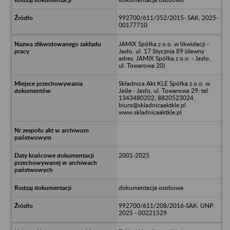
992700/611/352/2015- SAK; 2025-
00177710
JAMIX Spółka z o.o. w likwidacji -
Jasło, ul. 17 Stycznia 89 (dawny
adres: JAMIX Spółka z o.o. - Jasło,
ul. Towarowa 20)
Składnica Akt KLE Spółka z o.o. w
Jaśle - Jasło, ul. Towarowa 29; tel.
1343480202; 8820523024,
biuro@skladnicaaktkle.pl
www.skladnicaaktkle.pl
2001-2025
dokumentacja osobowa
992700/611/208/2016-SAK; UNP:
2025 - 00221529