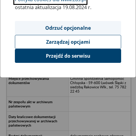
ostatnia aktualizacja 19.08.2024 r.
Wszystkie uwagi można przesyłać poprzez
formularz
Odrzuć opcjonalne
Zarządzaj opcjami
Ukryj wszystkie pozycje bazy
Przejdź do serwisu
Zakład Budowlano- Montażowy -
Jelenia Góra
Gminna Spółdzielnia Samopomoc
Chłopska - 59-600 Lwówek Śląski z
siedzibą Rakowice Wlk., tel. 75 782
22 45
dokumentacja osobowo-płacowa