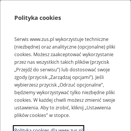
Polityka cookies
Szukaj
Menu
Serwis www.zus.pl wykorzystuje techniczne
(niezbędne) oraz analityczne (opcjonalne) pliki
Rejestry, ewidencje i archiwa
cookies. Możesz zaakceptować wykorzystanie
Baza zlikwidowanych lub
przez nas wszystkich takich plików (przycisk
„Przejdź do serwisu”) lub dostosować swoje
przekształconych zakładów pracy
zgody (przycisk „Zarządzaj opcjami”). Jeśli
wybierzesz przycisk „Odrzuć opcjonalne”,
Nazwa zakładu pracy:
będziemy wykorzystywać tylko niezbędne pliki
cookies. W każdej chwili możesz zmienić swoje
ustawienia. Aby to zrobić, kliknij „Ustawienia
plików cookies” w stopce.
SZUKAJ
Polityka cookies dla www.zus.pl