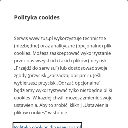
Polityka cookies
Szukaj
Menu
Serwis www.zus.pl wykorzystuje techniczne
(niezbędne) oraz analityczne (opcjonalne) pliki
Rejestry, ewidencje i archiwa
cookies. Możesz zaakceptować wykorzystanie
Baza zlikwidowanych lub
przez nas wszystkich takich plików (przycisk
„Przejdź do serwisu”) lub dostosować swoje
przekształconych zakładów pracy
zgody (przycisk „Zarządzaj opcjami”). Jeśli
wybierzesz przycisk „Odrzuć opcjonalne”,
Nazwa zakładu pracy:
będziemy wykorzystywać tylko niezbędne pliki
cookies. W każdej chwili możesz zmienić swoje
ustawienia. Aby to zrobić, kliknij „Ustawienia
plików cookies” w stopce.
SZUKAJ
Polityka cookies dla www.zus.pl