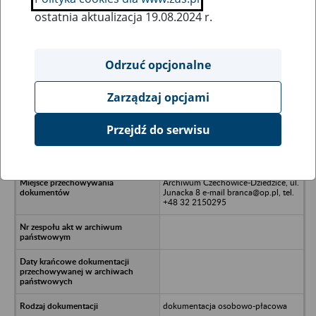
ostatnia aktualizacja 19.08.2024 r.
Wszystkie uwagi można przesyłać poprzez
formularz
Odrzuć opcjonalne
Zarządzaj opcjami
Ukryj wszystkie pozycje bazy
Przejdź do serwisu
Wawa Ochrona Spółka z o.o. (dawny
MATPOL) z siedzibą w Warszawie
Archiwum Czechowice-Dziedzice, ul.
Junacka 8 e-mail branca@op.pl, tel.
+48 32 2150295
dokumentacja osobowo-płacowa