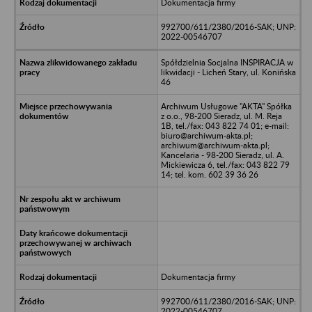
Dokumentacja firmy
992700/611/2380/2016-SAK; UNP:
2022-00546707
Spółdzielnia Socjalna INSPIRACJA w
likwidacji - Licheń Stary, ul. Konińska
46
Archiwum Usługowe "AKTA" Spółka
z o.o., 98-200 Sieradz, ul. M. Reja
1B, tel./fax: 043 822 74 01; e-mail:
biuro@archiwum-akta.pl;
archiwum@archiwum-akta.pl;
Kancelaria - 98-200 Sieradz, ul. A.
Mickiewicza 6, tel./fax: 043 822 79
14; tel. kom. 602 39 36 26
Dokumentacja firmy
992700/611/2380/2016-SAK; UNP:
2022-00546707