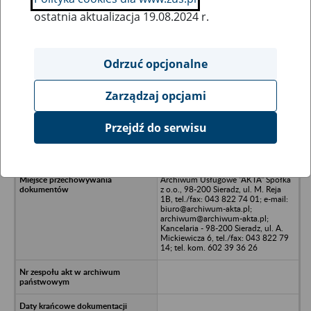
ostatnia aktualizacja 19.08.2024 r.
Wszystkie uwagi można przesyłać poprzez
formularz
Odrzuć opcjonalne
Zarządzaj opcjami
Ukryj wszystkie pozycje bazy
Przejdź do serwisu
Arbiter Hotel Spółka z o.o. w
upadłości - Elbląg, Plac Słowiański 2
Archiwum Usługowe "AKTA" Spółka
z o.o., 98-200 Sieradz, ul. M. Reja
1B, tel./fax: 043 822 74 01; e-mail:
biuro@archiwum-akta.pl;
archiwum@archiwum-akta.pl;
Kancelaria - 98-200 Sieradz, ul. A.
Mickiewicza 6, tel./fax: 043 822 79
14; tel. kom. 602 39 36 26