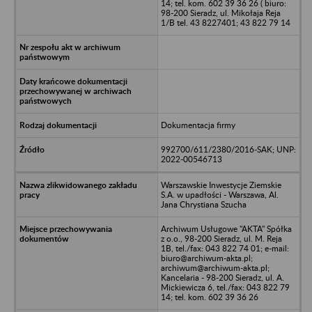
14; tel. kom. 602 39 36 26 ( biuro:
98-200 Sieradz, ul. Mikołaja Reja
1/B tel. 43 8227401; 43 822 79 14
Dokumentacja firmy
992700/611/2380/2016-SAK; UNP:
2022-00546713
Warszawskie Inwestycje Ziemskie
S.A. w upadłości - Warszawa, Al.
Jana Chrystiana Szucha
Archiwum Usługowe "AKTA" Spółka
z o.o., 98-200 Sieradz, ul. M. Reja
1B, tel./fax: 043 822 74 01; e-mail:
biuro@archiwum-akta.pl;
archiwum@archiwum-akta.pl;
Kancelaria - 98-200 Sieradz, ul. A.
Mickiewicza 6, tel./fax: 043 822 79
14; tel. kom. 602 39 36 26