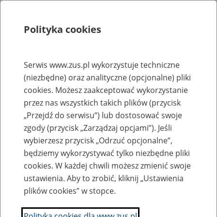
Polityka cookies
Szukaj
Menu
Serwis www.zus.pl wykorzystuje techniczne
(niezbędne) oraz analityczne (opcjonalne) pliki
Rejestry, ewidencje i archiwa
cookies. Możesz zaakceptować wykorzystanie
Baza zlikwidowanych lub
przez nas wszystkich takich plików (przycisk
„Przejdź do serwisu”) lub dostosować swoje
przekształconych zakładów pracy
zgody (przycisk „Zarządzaj opcjami”). Jeśli
wybierzesz przycisk „Odrzuć opcjonalne”,
Nazwa zakładu pracy:
będziemy wykorzystywać tylko niezbędne pliki
cookies. W każdej chwili możesz zmienić swoje
ustawienia. Aby to zrobić, kliknij „Ustawienia
plików cookies” w stopce.
SZUKAJ
Polityka cookies dla www.zus.pl