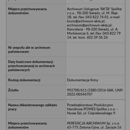
Archiwum Usługowe "AKTA" Spółka
z o.o., 98-200 Sieradz, ul. M. Reja
1B, tel./fax: 043 822 74 01; e-mail:
biuro@archiwum-akta.pl;
archiwum@archiwum-akta.pl;
Kancelaria - 98-200 Sieradz, ul. A.
Mickiewicza 6, tel./fax: 043 822 79
14; tel. kom. 602 39 36 26
Dokumentacja firmy
992700/611/2380/2016-SAK; UNP:
2022-00546707
Przedsiębiorstwo Produkcyjno
Handlowe POMES Spółka z o.o. -
Nowa Sól, ul. Ciepielewskiego 9
PERFEKCJA ARCHIWUM Sp. z o.o.
65-775 Zielona Góra, ul. Zacisze 16