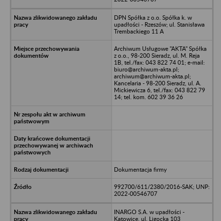
DPN Spółka z o.o. Spółka k. w
upadłości - Rzeszów; ul. Stanisława
Trembackiego 11 A
Archiwum Usługowe "AKTA" Spółka
z o.o., 98-200 Sieradz, ul. M. Reja
1B, tel./fax: 043 822 74 01; e-mail:
biuro@archiwum-akta.pl;
archiwum@archiwum-akta.pl;
Kancelaria - 98-200 Sieradz, ul. A.
Mickiewicza 6, tel./fax: 043 822 79
14; tel. kom. 602 39 36 26
Dokumentacja firmy
992700/611/2380/2016-SAK; UNP:
2022-00546707
INARGO S.A. w upadłości -
Katowice, ul. Ligocka 103