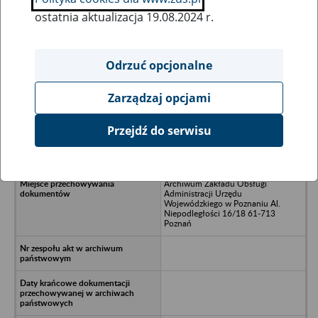
ostatnia aktualizacja 19.08.2024 r.
Wszystkie uwagi można przesyłać poprzez
formularz
Odrzuć opcjonalne
Zarządzaj opcjami
Ukryj wszystkie pozycje bazy
Przejdź do serwisu
Przedsiębiorstwo Zbożowe w
Gądkach (elewator) Gądki
Archiwum Zakładu Obsługi
Administracji Urzędu
Wojewódzkiego w Poznaniu Al.
Niepodległości 16/18 61-713
Poznań