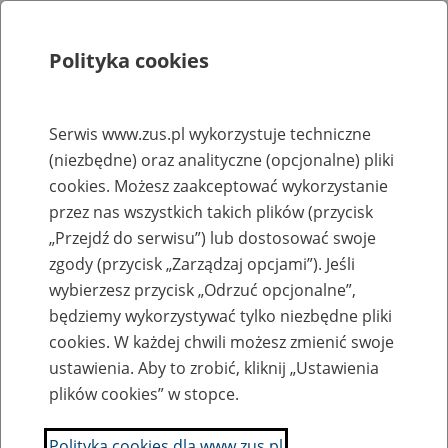
Polityka cookies
Szukaj
Menu
Serwis www.zus.pl wykorzystuje techniczne
(niezbędne) oraz analityczne (opcjonalne) pliki
Rejestry, ewidencje i archiwa
cookies. Możesz zaakceptować wykorzystanie
Baza zlikwidowanych lub
przez nas wszystkich takich plików (przycisk
„Przejdź do serwisu”) lub dostosować swoje
przekształconych zakładów pracy
zgody (przycisk „Zarządzaj opcjami”). Jeśli
wybierzesz przycisk „Odrzuć opcjonalne”,
Nazwa zakładu pracy:
będziemy wykorzystywać tylko niezbędne pliki
cookies. W każdej chwili możesz zmienić swoje
ustawienia. Aby to zrobić, kliknij „Ustawienia
plików cookies” w stopce.
SZUKAJ
Polityka cookies dla www.zus.pl