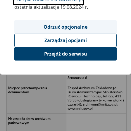
ostatnia aktualizacja 19.08.2024 r.
Wszystkie uwagi można przesyłać poprzez
formularz
Odrzuć opcjonalne
Zarządzaj opcjami
Ukryj wszystkie pozycje bazy
Przejdź do serwisu
Biuro Pełnomocnika Ministra
Hutnictwa i Przemysłu
Maszynowego d/s Maszyn
Budowlanych, Warszawa ,
Senatorska 6
Zespół Archiwum Zakładowego -
Biuro Administracyjne Ministerstwo
Rozwoju i Technologii; tel. (22) 411
93 33 (obsługiwany tylko we wtorki i
czwartki); archiwum@mrit.gov.pl;
www.mrit.gov.pl