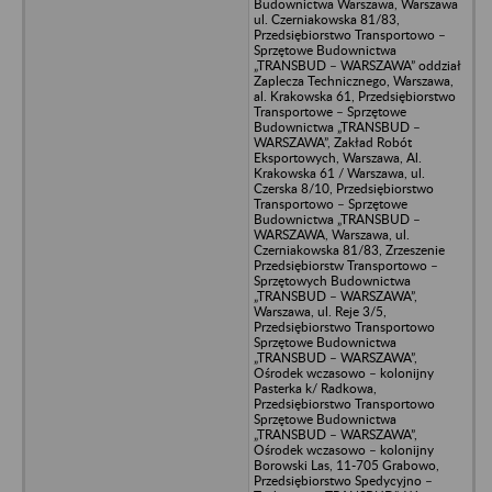
Budownictwa Warszawa, Warszawa
ul. Czerniakowska 81/83,
Przedsiębiorstwo Transportowo –
Sprzętowe Budownictwa
„TRANSBUD – WARSZAWA” oddział
Zaplecza Technicznego, Warszawa,
al. Krakowska 61, Przedsiębiorstwo
Transportowe – Sprzętowe
Budownictwa „TRANSBUD –
WARSZAWA”, Zakład Robót
Eksportowych, Warszawa, Al.
Krakowska 61 / Warszawa, ul.
Czerska 8/10, Przedsiębiorstwo
Transportowo – Sprzętowe
Budownictwa „TRANSBUD –
WARSZAWA, Warszawa, ul.
Czerniakowska 81/83, Zrzeszenie
Przedsiębiorstw Transportowo –
Sprzętowych Budownictwa
„TRANSBUD – WARSZAWA”,
Warszawa, ul. Reje 3/5,
Przedsiębiorstwo Transportowo
Sprzętowe Budownictwa
„TRANSBUD – WARSZAWA”,
Ośrodek wczasowo – kolonijny
Pasterka k/ Radkowa,
Przedsiębiorstwo Transportowo
Sprzętowe Budownictwa
„TRANSBUD – WARSZAWA”,
Ośrodek wczasowo – kolonijny
Borowski Las, 11-705 Grabowo,
Przedsiębiorstwo Spedycyjno –