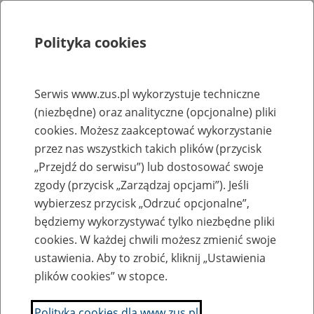
Polityka cookies
Szukaj
Menu
Serwis www.zus.pl wykorzystuje techniczne
(niezbędne) oraz analityczne (opcjonalne) pliki
Rejestry, ewidencje i archiwa
cookies. Możesz zaakceptować wykorzystanie
Baza zlikwidowanych lub
przez nas wszystkich takich plików (przycisk
„Przejdź do serwisu”) lub dostosować swoje
przekształconych zakładów pracy
zgody (przycisk „Zarządzaj opcjami”). Jeśli
wybierzesz przycisk „Odrzuć opcjonalne”,
Nazwa zakładu pracy:
będziemy wykorzystywać tylko niezbędne pliki
cookies. W każdej chwili możesz zmienić swoje
ustawienia. Aby to zrobić, kliknij „Ustawienia
plików cookies” w stopce.
SZUKAJ
Polityka cookies dla www.zus.pl