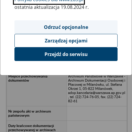
ostatnia aktualizacja 19.08.2024 r.
Wszystkie uwagi można przesyłać poprzez
formularz
Odrzuć opcjonalne
Zarządzaj opcjami
Ukryj wszystkie pozycje bazy
Przejdź do serwisu
La Fenice Spółka z o.o., 00-656
Warszawa, ul. Śniadeckich 10
Archiwum Państwowe w Warszawie -
Archiwum Dokumentacji Osobowej i
Płacowej w Milanówku, ul. Stefana
Okrzei 1, 05-822 Milanówek,
adop.kancelaria@warszawa.ap.gov.pl
, tel. (22) 724-76-05, fax. (22) 724-
82-61