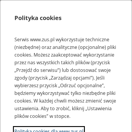
Polityka cookies
Szukaj
Menu
Serwis www.zus.pl wykorzystuje techniczne
(niezbędne) oraz analityczne (opcjonalne) pliki
Rejestry, ewidencje i archiwa
cookies. Możesz zaakceptować wykorzystanie
Baza zlikwidowanych lub
przez nas wszystkich takich plików (przycisk
„Przejdź do serwisu”) lub dostosować swoje
przekształconych zakładów pracy
zgody (przycisk „Zarządzaj opcjami”). Jeśli
wybierzesz przycisk „Odrzuć opcjonalne”,
Nazwa zakładu pracy:
będziemy wykorzystywać tylko niezbędne pliki
cookies. W każdej chwili możesz zmienić swoje
ustawienia. Aby to zrobić, kliknij „Ustawienia
plików cookies” w stopce.
SZUKAJ
Polityka cookies dla www.zus.pl