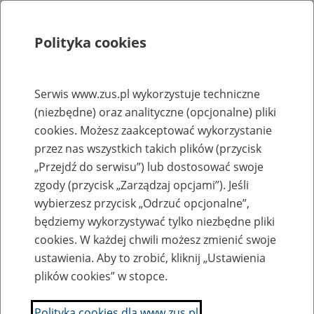
Polityka cookies
Szukaj
Menu
Serwis www.zus.pl wykorzystuje techniczne
(niezbędne) oraz analityczne (opcjonalne) pliki
Rejestry, ewidencje i archiwa
cookies. Możesz zaakceptować wykorzystanie
Baza zlikwidowanych lub
przez nas wszystkich takich plików (przycisk
„Przejdź do serwisu”) lub dostosować swoje
przekształconych zakładów pracy
zgody (przycisk „Zarządzaj opcjami”). Jeśli
wybierzesz przycisk „Odrzuć opcjonalne”,
Nazwa zakładu pracy:
będziemy wykorzystywać tylko niezbędne pliki
cookies. W każdej chwili możesz zmienić swoje
ustawienia. Aby to zrobić, kliknij „Ustawienia
plików cookies” w stopce.
SZUKAJ
Polityka cookies dla www.zus.pl