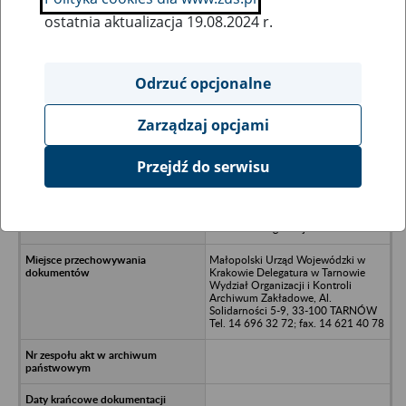
ostatnia aktualizacja 19.08.2024 r.
Wszystkie uwagi można przesyłać poprzez
formularz
Odrzuć opcjonalne
Zarządzaj opcjami
Ukryj wszystkie pozycje bazy
Przejdź do serwisu
Przedsiębiorstwo Handlu Artykułami
Przemysłowymi „GALLUX”
Przedsiębiorstwo Państwowe
Kraków ul. 1-go Maja 6
Małopolski Urząd Wojewódzki w
Krakowie Delegatura w Tarnowie
Wydział Organizacji i Kontroli
Archiwum Zakładowe, Al.
Solidarności 5-9, 33-100 TARNÓW
Tel. 14 696 32 72; fax. 14 621 40 78