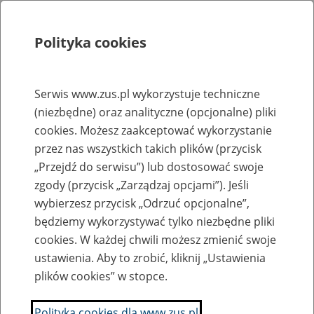
Polityka cookies
Szukaj
Menu
Serwis www.zus.pl wykorzystuje techniczne
(niezbędne) oraz analityczne (opcjonalne) pliki
Rejestry, ewidencje i archiwa
cookies. Możesz zaakceptować wykorzystanie
Baza zlikwidowanych lub
przez nas wszystkich takich plików (przycisk
„Przejdź do serwisu”) lub dostosować swoje
przekształconych zakładów pracy
zgody (przycisk „Zarządzaj opcjami”). Jeśli
wybierzesz przycisk „Odrzuć opcjonalne”,
Nazwa zakładu pracy:
będziemy wykorzystywać tylko niezbędne pliki
cookies. W każdej chwili możesz zmienić swoje
ustawienia. Aby to zrobić, kliknij „Ustawienia
plików cookies” w stopce.
SZUKAJ
Polityka cookies dla www.zus.pl