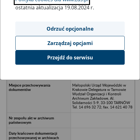
ostatnia aktualizacja 19.08.2024 r.
Wszystkie uwagi można przesyłać poprzez
formularz
Odrzuć opcjonalne
Zarządzaj opcjami
Ukryj wszystkie pozycje bazy
Przejdź do serwisu
Niedomickie Zakłady Usługowo –
Handlowe w Niedomicach (1991-
1993)
Małopolski Urząd Wojewódzki w
Krakowie Delegatura w Tarnowie
Wydział Organizacji i Kontroli
Archiwum Zakładowe, Al.
Solidarności 5-9, 33-100 TARNÓW
Tel. 14 696 32 72; fax. 14 621 40 78