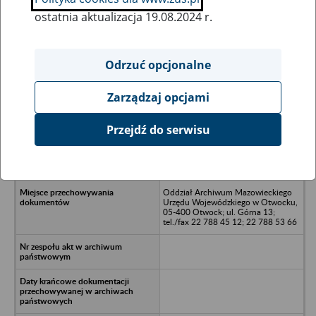
ostatnia aktualizacja 19.08.2024 r.
Wszystkie uwagi można przesyłać poprzez
formularz
Odrzuć opcjonalne
Zarządzaj opcjami
Ukryj wszystkie pozycje bazy
Przejdź do serwisu
Warszawska Wytwórnia Wyrobów
Elektromechanicznych A-31,
Warszawa, ul. Srebrna 9
Oddział Archiwum Mazowieckiego
Urzędu Wojewódzkiego w Otwocku,
05-400 Otwock; ul. Górna 13;
tel./fax 22 788 45 12; 22 788 53 66