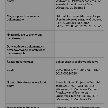
Wytwórnia Elektromechaniczna, Wł.
Pustoła, T. Frankowicz – S-ka,
Warszawa, ul. Srebrna 9
Oddział Archiwum Mazowieckiego
Urzędu Wojewódzkiego w Otwocku,
05-400 Otwock; ul. Górna 13;
tel./fax 22 788 45 12; 22 788 53 66
dokumentacja osobowo-płacowa
992700/611/216/2017-SAK; UNP:
2017-00024720
Biuro Studiów i Projektów Techniki
Jądrowej „PROATOM”, 03-216
Warszawa, ul. Modlińska 15 Biuro
Projektowania Technologii i
Organizacji Techniki „BIPROTOR”,
Warszawa, ul. Modlińska 15
Oddział Archiwum Mazowieckiego