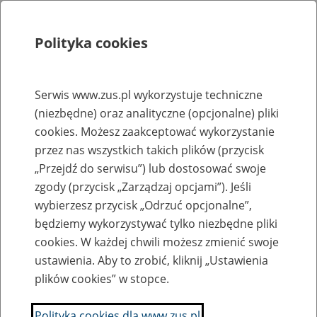
Polityka cookies
Szukaj
Menu
Serwis www.zus.pl wykorzystuje techniczne
(niezbędne) oraz analityczne (opcjonalne) pliki
Rejestry, ewidencje i archiwa
cookies. Możesz zaakceptować wykorzystanie
Baza zlikwidowanych lub
przez nas wszystkich takich plików (przycisk
„Przejdź do serwisu”) lub dostosować swoje
przekształconych zakładów pracy
zgody (przycisk „Zarządzaj opcjami”). Jeśli
wybierzesz przycisk „Odrzuć opcjonalne”,
Nazwa zakładu pracy:
będziemy wykorzystywać tylko niezbędne pliki
cookies. W każdej chwili możesz zmienić swoje
ustawienia. Aby to zrobić, kliknij „Ustawienia
plików cookies” w stopce.
SZUKAJ
Polityka cookies dla www.zus.pl