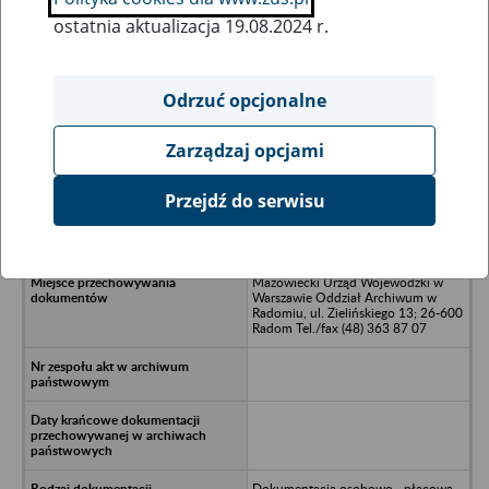
ostatnia aktualizacja 19.08.2024 r.
Wszystkie uwagi można przesyłać poprzez
formularz
Odrzuć opcjonalne
Zarządzaj opcjami
Ukryj wszystkie pozycje bazy
Przejdź do serwisu
POM w Żurominie - Żuromin
Mazowiecki Urząd Wojewódzki w
Warszawie Oddział Archiwum w
Radomiu, ul. Zielińskiego 13; 26-600
Radom Tel./fax (48) 363 87 07
Dokumentacja osobowo - płacowa