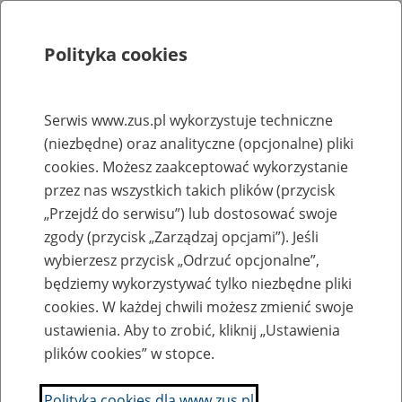
Polityka cookies
Szukaj
Menu
Serwis www.zus.pl wykorzystuje techniczne
(niezbędne) oraz analityczne (opcjonalne) pliki
Rejestry, ewidencje i archiwa
cookies. Możesz zaakceptować wykorzystanie
Baza zlikwidowanych lub
przez nas wszystkich takich plików (przycisk
„Przejdź do serwisu”) lub dostosować swoje
przekształconych zakładów pracy
zgody (przycisk „Zarządzaj opcjami”). Jeśli
wybierzesz przycisk „Odrzuć opcjonalne”,
Nazwa zakładu pracy:
będziemy wykorzystywać tylko niezbędne pliki
cookies. W każdej chwili możesz zmienić swoje
ustawienia. Aby to zrobić, kliknij „Ustawienia
plików cookies” w stopce.
SZUKAJ
Polityka cookies dla www.zus.pl