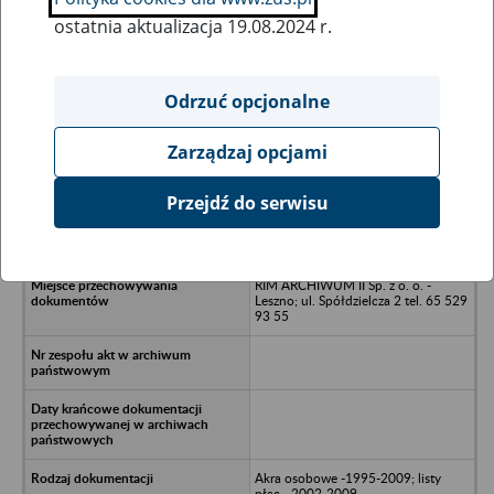
ostatnia aktualizacja 19.08.2024 r.
Wszystkie uwagi można przesyłać poprzez
formularz
Odrzuć opcjonalne
Zarządzaj opcjami
Ukryj wszystkie pozycje bazy
Przejdź do serwisu
EURO-PEGAZ Spółka z o.o. -
Warszawa; ul. Mickiewicza 63
RIM ARCHIWUM II Sp. z o. o. -
Leszno; ul. Spółdzielcza 2 tel. 65 529
93 55
Akra osobowe -1995-2009; listy
płac - 2002-2009