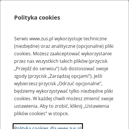
Polityka cookies
Szukaj
Menu
Serwis www.zus.pl wykorzystuje techniczne
(niezbędne) oraz analityczne (opcjonalne) pliki
Rejestry, ewidencje i archiwa
cookies. Możesz zaakceptować wykorzystanie
Baza zlikwidowanych lub
przez nas wszystkich takich plików (przycisk
„Przejdź do serwisu”) lub dostosować swoje
przekształconych zakładów pracy
zgody (przycisk „Zarządzaj opcjami”). Jeśli
wybierzesz przycisk „Odrzuć opcjonalne”,
Nazwa zakładu pracy:
będziemy wykorzystywać tylko niezbędne pliki
cookies. W każdej chwili możesz zmienić swoje
ustawienia. Aby to zrobić, kliknij „Ustawienia
plików cookies” w stopce.
SZUKAJ
Polityka cookies dla www.zus.pl