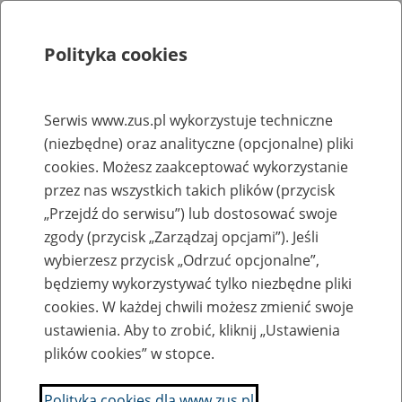
Polityka cookies
Szukaj
Menu
Serwis www.zus.pl wykorzystuje techniczne
(niezbędne) oraz analityczne (opcjonalne) pliki
Rejestry, ewidencje i archiwa
cookies. Możesz zaakceptować wykorzystanie
Baza zlikwidowanych lub
przez nas wszystkich takich plików (przycisk
„Przejdź do serwisu”) lub dostosować swoje
przekształconych zakładów pracy
zgody (przycisk „Zarządzaj opcjami”). Jeśli
wybierzesz przycisk „Odrzuć opcjonalne”,
Nazwa zakładu pracy:
będziemy wykorzystywać tylko niezbędne pliki
cookies. W każdej chwili możesz zmienić swoje
ustawienia. Aby to zrobić, kliknij „Ustawienia
plików cookies” w stopce.
SZUKAJ
Polityka cookies dla www.zus.pl