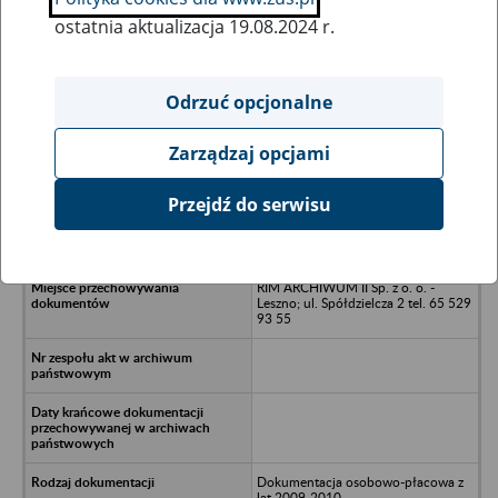
ostatnia aktualizacja 19.08.2024 r.
Wszystkie uwagi można przesyłać poprzez
formularz
Odrzuć opcjonalne
Zarządzaj opcjami
Ukryj wszystkie pozycje bazy
Przejdź do serwisu
Ubojnia Zwierząt Rzeźnych - Lubań,
ul. Dworcowa 47
RIM ARCHIWUM II Sp. z o. o. -
Leszno; ul. Spółdzielcza 2 tel. 65 529
93 55
Dokumentacja osobowo-płacowa z
lat 2009-2010