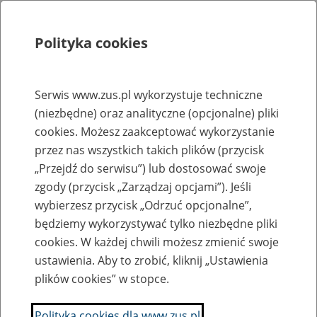
Polityka cookies
Szukaj
Menu
Serwis www.zus.pl wykorzystuje techniczne
(niezbędne) oraz analityczne (opcjonalne) pliki
Rejestry, ewidencje i archiwa
cookies. Możesz zaakceptować wykorzystanie
Baza zlikwidowanych lub
przez nas wszystkich takich plików (przycisk
„Przejdź do serwisu”) lub dostosować swoje
przekształconych zakładów pracy
zgody (przycisk „Zarządzaj opcjami”). Jeśli
wybierzesz przycisk „Odrzuć opcjonalne”,
Nazwa zakładu pracy:
będziemy wykorzystywać tylko niezbędne pliki
cookies. W każdej chwili możesz zmienić swoje
ustawienia. Aby to zrobić, kliknij „Ustawienia
plików cookies” w stopce.
SZUKAJ
Polityka cookies dla www.zus.pl