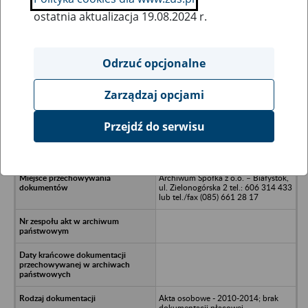
ostatnia aktualizacja 19.08.2024 r.
Wszystkie uwagi można przesyłać poprzez
formularz
Odrzuć opcjonalne
Zarządzaj opcjami
Ukryj wszystkie pozycje bazy
Przejdź do serwisu
INTER COMPLEX Spółka z o.o., 15-
399 Białystok, ul. Handlowa 7
Archiwum Spółka z o.o. – Białystok,
ul. Zielonogórska 2 tel.: 606 314 433
lub tel./fax (085) 661 28 17
Akta osobowe - 2010-2014; brak
dokumentacji płacowej