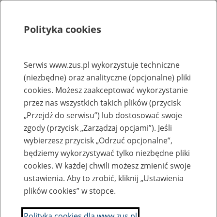
Polityka cookies
Szukaj
Menu
Serwis www.zus.pl wykorzystuje techniczne
(niezbędne) oraz analityczne (opcjonalne) pliki
Rejestry, ewidencje i archiwa
cookies. Możesz zaakceptować wykorzystanie
Baza zlikwidowanych lub
przez nas wszystkich takich plików (przycisk
„Przejdź do serwisu”) lub dostosować swoje
przekształconych zakładów pracy
zgody (przycisk „Zarządzaj opcjami”). Jeśli
wybierzesz przycisk „Odrzuć opcjonalne”,
Nazwa zakładu pracy:
będziemy wykorzystywać tylko niezbędne pliki
cookies. W każdej chwili możesz zmienić swoje
ustawienia. Aby to zrobić, kliknij „Ustawienia
plików cookies” w stopce.
SZUKAJ
Polityka cookies dla www.zus.pl