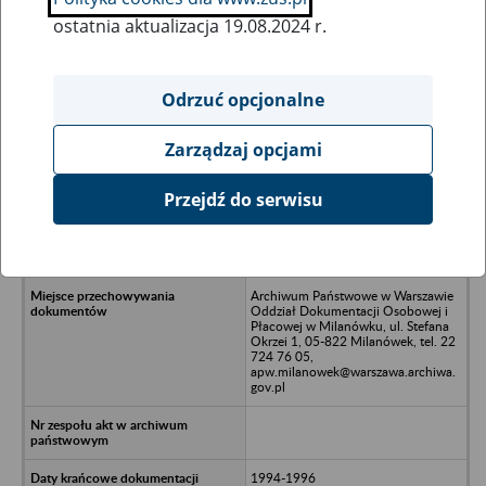
ostatnia aktualizacja 19.08.2024 r.
Wszystkie uwagi można przesyłać poprzez
formularz
Odrzuć opcjonalne
Zarządzaj opcjami
Ukryj wszystkie pozycje bazy
Przejdź do serwisu
Solid Security, Agencja Ochrony
Mienia, Firma Handlowo-Usługowa,
Warszawa
Archiwum Państwowe w Warszawie
Oddział Dokumentacji Osobowej i
Płacowej w Milanówku, ul. Stefana
Okrzei 1, 05-822 Milanówek, tel. 22
724 76 05,
apw.milanowek@warszawa.archiwa.
gov.pl
1994-1996