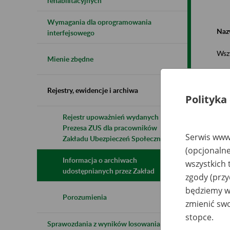
rehabilitacyjnych
Wymagania dla oprogramowania
Naz
interfejsowego
Wsz
Mienie zbędne
Rejestry, ewidencje i archiwa
Polityka
Rejestr upoważnień wydanych przez
Prezesa ZUS dla pracowników
N
Serwis www.
z
Zakładu Ubezpieczeń Społecznych
z
(opcjonalne
Informacja o archiwach
wszystkich 
udostępnianych przez Zakład
zgody (przy
Sp
będziemy wy
Os
Kr
Porozumienia
zmienić swo
up
li
stopce.
Cz
Sprawozdania z wyników losowania do
Wo