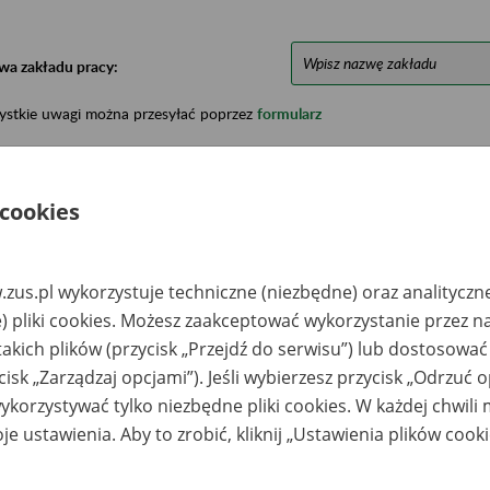
wa zakładu pracy:
ystkie uwagi można przesyłać poprzez
formularz
Ukryj wszystkie pozycje bazy
 cookies
azwa
Miejsce
Nr zespołu akt w
Daty k
zus.pl wykorzystuje techniczne (niezbędne) oraz analityczn
likwidowanego
przechowywania
archiwum
dokume
akładu pracy
dokumentów
państwowym
przech
) pliki cookies. Możesz zaakceptować wykorzystanie przez n
archiw
takich plików (przycisk „Przejdź do serwisu”) lub dostosować
państw
cisk „Zarządzaj opcjami”). Jeśli wybierzesz przycisk „Odrzuć 
ółdzielcza Kasa
Pomorska Agencja
korzystywać tylko niezbędne pliki cookies. W każdej chwili
zczędnościowo
Finansowa - Toruń Sp.
edytowa JOWISZ w
z o.o.; 87-100 Toruń,
je ustawienia. Aby to zrobić, kliknij „Ustawienia plików cook
adłości
ul. Ceramiczna 6e
kwidacyjnej -
eladź, ul.
jkowicka 2