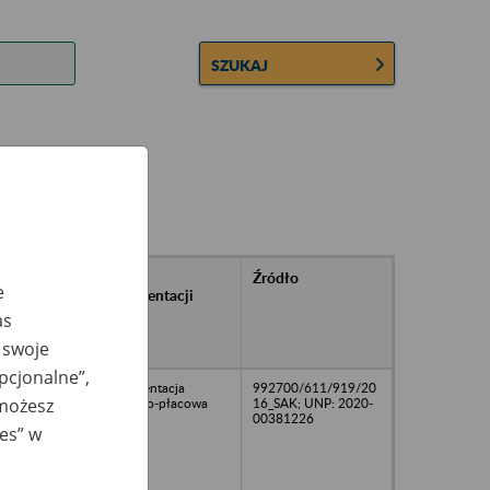
SZUKAJ
rańcowe
Rodzaj
Źródło
e
ntacji
dokumentacji
owywanej w
as
ach
 swoje
owych
opcjonalne”,
Dokumentacja
992700/611/919/20
 możesz
osobowo-płacowa
16_SAK; UNP: 2020-
00381226
ies” w