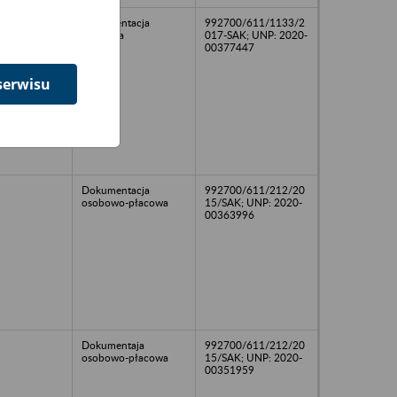
Dokumentacja
992700/611/1133/2
księgowa
017-SAK; UNP: 2020-
00377447
serwisu
Dokumentacja
992700/611/212/20
osobowo-płacowa
15/SAK; UNP: 2020-
00363996
Dokumentaja
992700/611/212/20
osobowo-płacowa
15/SAK; UNP: 2020-
00351959