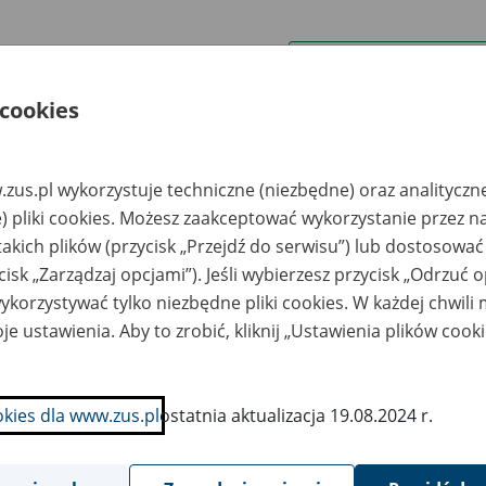
wa zakładu pracy:
 cookies
ystkie uwagi można przesyłać poprzez
formularz
zus.pl wykorzystuje techniczne (niezbędne) oraz analityczn
Ukryj wszystkie pozycje bazy
) pliki cookies. Możesz zaakceptować wykorzystanie przez n
takich plików (przycisk „Przejdź do serwisu”) lub dostosować
cisk „Zarządzaj opcjami”). Jeśli wybierzesz przycisk „Odrzuć 
azwa
Miejsce
Nr zespołu akt w
Daty k
likwidowanego
przechowywania
archiwum
dokume
korzystywać tylko niezbędne pliki cookies. W każdej chwili
akładu pracy
dokumentów
państwowym
przech
archiw
je ustawienia. Aby to zrobić, kliknij „Ustawienia plików cook
państw
ółdzielnia Pracy
Kompleksowe Usługi
bót
Archiwizacyjne
okies dla www.zus.pl
ostatnia aktualizacja 19.08.2024 r.
gólnobudowlanych
"TABULUS" Sp. z o.o.,
MBUD, Łódź ul.
Reginów 96, 96-232
j.Polskiego
Reginów, tel./fax 0-46
813-12-03;
www.tabulus.com.pl;