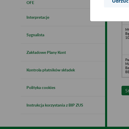
Odrzuć
OFE
Fa
RO
Interpretacje
Bi
M
Bę
Sygnalista
1
Zakładowe Plany Kont
Pa
M
Be
Kontrola płatników składek
B
Polityka cookies
S
Instrukcja korzystania z BIP ZUS