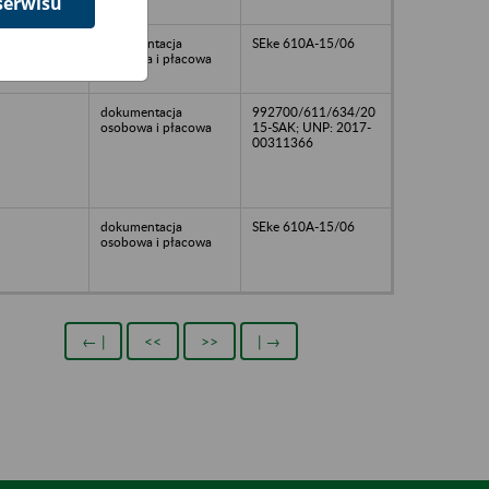
serwisu
dokumentacja
SEke 610A-15/06
osobowa i płacowa
dokumentacja
992700/611/634/20
osobowa i płacowa
15-SAK; UNP: 2017-
00311366
dokumentacja
SEke 610A-15/06
osobowa i płacowa
← |
<<
>>
| →