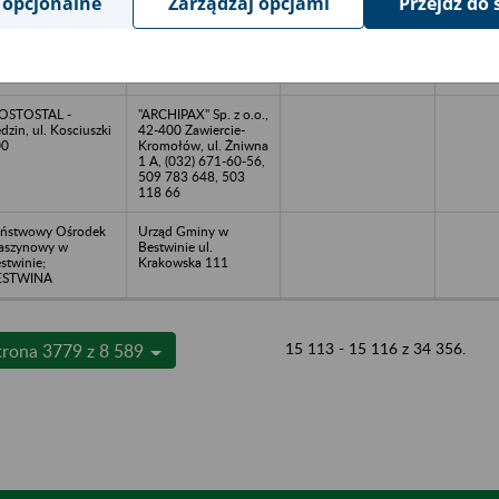
 opcjonalne
Zarządzaj opcjami
Przejdź do 
biuro@tabulus.com.pl
bryka Guzików
ZAMPOL Sp. z o.o.
GOLIT, Bielsko-
Cieszyn ul. Michejdy
ała
18
OSTOSTAL -
"ARCHIPAX" Sp. z o.o.,
dzin, ul. Kosciuszki
42-400 Zawiercie-
00
Kromołów, ul. Żniwna
1 A, (032) 671-60-56,
509 783 648, 503
118 66
ństwowy Ośrodek
Urząd Gminy w
aszynowy w
Bestwinie ul.
stwinie;
Krakowska 111
ESTWINA
15 113 - 15 116 z 34 356.
trona 3779 z 8 589