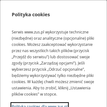
Polityka cookies
Szukaj
Menu
Serwis www.zus.pl wykorzystuje techniczne
(niezbędne) oraz analityczne (opcjonalne) pliki
Rejestry, ewidencje i archiwa
cookies. Możesz zaakceptować wykorzystanie
Baza zlikwidowanych lub
przez nas wszystkich takich plików (przycisk
„Przejdź do serwisu”) lub dostosować swoje
przekształconych zakładów pracy
zgody (przycisk „Zarządzaj opcjami”). Jeśli
wybierzesz przycisk „Odrzuć opcjonalne”,
Nazwa zakładu pracy:
będziemy wykorzystywać tylko niezbędne pliki
cookies. W każdej chwili możesz zmienić swoje
ustawienia. Aby to zrobić, kliknij „Ustawienia
plików cookies” w stopce.
SZUKAJ
Polityka cookies dla www.zus.pl