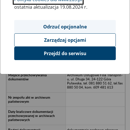
ostatnia aktualizacja 19.08.2024 r.
Wszystkie uwagi można przesyłać poprzez
formularz
Odrzuć opcjonalne
Zarządzaj opcjami
Ukryj wszystkie pozycje bazy
Przejdź do serwisu
Raska sp. z o.o., Parznica 91A, 26-
634 Parznica
Archiwum Usługowe Filia Transprin-
u, ul. Długa 34, 24-122 Góra
Puławska, tel. 081 880 51 62, tel.fax
880 50 04, kom. 609 481 613
dokumentacja osobowo-płacowa