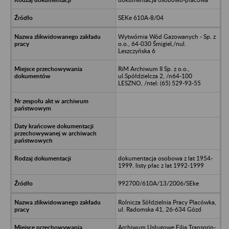
SEKe 610A-8/04
Wytwórnia Wód Gazowanych - Sp. z
o.o., 64-030 Śmigiel,/nul.
Leszczyńska 6
RiM Archiwum II Sp. z o.o.,
ul.Spółdzielcza 2, /n64-100
LESZNO, /ntel: (65) 529-93-55
dokumentacja osobowa z lat 1954-
1999, listy płac z lat 1992-1999
992700/610A/13/2006/SEke
Rolnicza Sółdzielnia Pracy Placówka,
ul. Radomska 41, 26-634 Gózd
Archiwum Usługowe Filia Transprin-