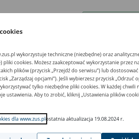
wa zakładu pracy:
 cookies
ystkie uwagi można przesyłać poprzez
formularz
zus.pl wykorzystuje techniczne (niezbędne) oraz analityczn
Ukryj wszystkie pozycje bazy
) pliki cookies. Możesz zaakceptować wykorzystanie przez n
takich plików (przycisk „Przejdź do serwisu”) lub dostosować
cisk „Zarządzaj opcjami”). Jeśli wybierzesz przycisk „Odrzuć 
azwa
Miejsce
Nr zespołu akt w
Daty k
likwidowanego
przechowywania
archiwum
dokume
korzystywać tylko niezbędne pliki cookies. W każdej chwili
akładu pracy
dokumentów
państwowym
przech
archiw
je ustawienia. Aby to zrobić, kliknij „Ustawienia plików cook
państw
zedsiębiorstwo
Kujawsko-Pomorski
udownictwa
Urząd
okies dla www.zus.pl
ostatnia aktualizacja 19.08.2024 r.
lniczego PEBUD,
Wojewódzki/nDelegat
udziądz
ura w
Toruniu,/nPl.Teatralny
2, /n87-100 Toruń