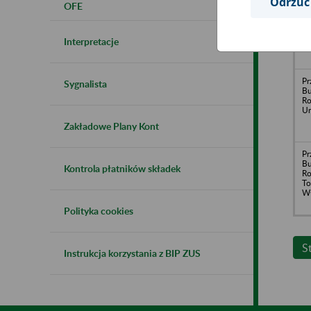
Odrzuć
OFE
Pr
B
Ro
B
Interpretacje
Br
Pr
Sygnalista
B
Ro
Un
Zakładowe Plany Kont
Pr
B
Kontrola płatników składek
Ro
To
Wł
Polityka cookies
S
Instrukcja korzystania z BIP ZUS