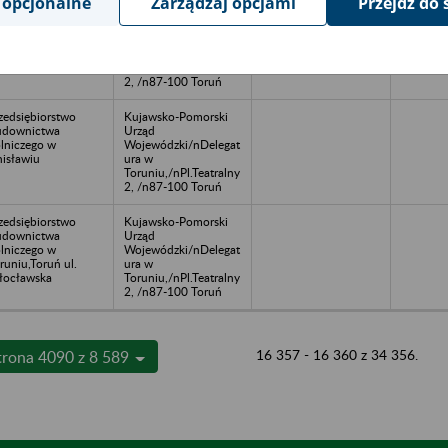
 opcjonalne
Zarządzaj opcjami
Przejdź do 
zedsiębiorstwo
Kujawsko-Pomorski
udownictwa
Urząd
lniczego
Wojewódzki/nDelegat
UDOROL w
ura w
odnicy
Toruniu,/nPl.Teatralny
2, /n87-100 Toruń
zedsiębiorstwo
Kujawsko-Pomorski
udownictwa
Urząd
lniczego w
Wojewódzki/nDelegat
isławiu
ura w
Toruniu,/nPl.Teatralny
2, /n87-100 Toruń
zedsiębiorstwo
Kujawsko-Pomorski
udownictwa
Urząd
lniczego w
Wojewódzki/nDelegat
runiu,Toruń ul.
ura w
ocławska
Toruniu,/nPl.Teatralny
2, /n87-100 Toruń
16 357 - 16 360 z 34 356.
trona 4090 z 8 589