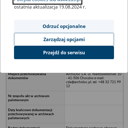
ostatnia aktualizacja 19.08.2024 r.
Wszystkie uwagi można przesyłać poprzez
formularz
Odrzuć opcjonalne
Zarządzaj opcjami
Ukryj wszystkie pozycje bazy
Przejdź do serwisu
PRACAINFO Sp. z o.o. w likwidacji -
Warszawa
ArchiDoc S.A. ul. Niedźwiedziniec 10
- 41-506 Chorzów e-mail:
cda@archidoc.pl; tel. +48 32 721 99
12
Dokumentacja osobowo-płacowa