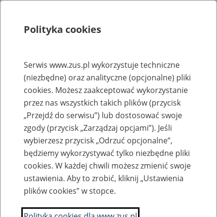
Polityka cookies
Szukaj
Menu
Serwis www.zus.pl wykorzystuje techniczne
(niezbędne) oraz analityczne (opcjonalne) pliki
Rejestry, ewidencje i archiwa
cookies. Możesz zaakceptować wykorzystanie
Baza zlikwidowanych lub
przez nas wszystkich takich plików (przycisk
„Przejdź do serwisu”) lub dostosować swoje
przekształconych zakładów pracy
zgody (przycisk „Zarządzaj opcjami”). Jeśli
wybierzesz przycisk „Odrzuć opcjonalne”,
Nazwa zakładu pracy:
będziemy wykorzystywać tylko niezbędne pliki
cookies. W każdej chwili możesz zmienić swoje
ustawienia. Aby to zrobić, kliknij „Ustawienia
plików cookies” w stopce.
SZUKAJ
Polityka cookies dla www.zus.pl