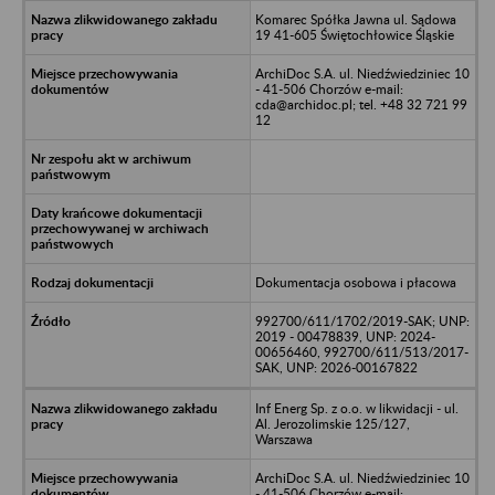
Komarec Spółka Jawna ul. Sądowa
19 41-605 Świętochłowice Śląskie
ArchiDoc S.A. ul. Niedźwiedziniec 10
- 41-506 Chorzów e-mail:
cda@archidoc.pl; tel. +48 32 721 99
12
Dokumentacja osobowa i płacowa
992700/611/1702/2019-SAK; UNP:
2019 - 00478839, UNP: 2024-
00656460, 992700/611/513/2017-
SAK, UNP: 2026-00167822
Inf Energ Sp. z o.o. w likwidacji - ul.
Al. Jerozolimskie 125/127,
Warszawa
ArchiDoc S.A. ul. Niedźwiedziniec 10
- 41-506 Chorzów e-mail: