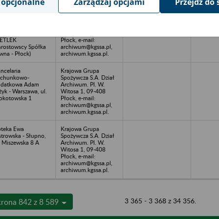
 opcjonalne
Zarządzaj opcjami
Przejdź do 
TLEK Sp. z o.o. w
Krajowa Grupa
adłości - Płock, Pl.
Spożywcza S.A. Dział
n. J. Dąbrowskiego
Archiwum. Pl. W.
(poprzednia nazwa:
Witosa 1, 09-408
ETLEK
Płock, e-mail:
rostowscy Spółka
archiwum@kgssa.pl,
wna - Płock)
archiwum.kgssa.pl.
ncelaria
Krajowa Grupa
achunkowo-
Spożywcza S.A. Dział
odatkowa Adam
Archiwum. Pl. W.
żyk - Warszawa, ul.
Witosa 1, 09-408
kotowska 1
Płock, e-mail:
archiwum@kgssa.pl,
archiwum.kgssa.pl.
teka Ewa
Krajowa Grupa
trowska - Słupno,
Spożywcza S.A. Dział
. Miszewska 8 A
Archiwum. Pl. W.
Witosa 1, 09-408
Płock, e-mail:
archiwum@kgssa.pl,
archiwum.kgssa.pl.
3 365 - 3 368 z 34 356.
trona 842 z 8 589