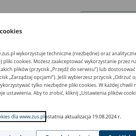
wa zakładu pracy:
 cookies
ystkie uwagi można przesyłać poprzez
formularz
zus.pl wykorzystuje techniczne (niezbędne) oraz analityczn
Ukryj wszystkie pozycje bazy
) pliki cookies. Możesz zaakceptować wykorzystanie przez n
takich plików (przycisk „Przejdź do serwisu”) lub dostosować
cisk „Zarządzaj opcjami”). Jeśli wybierzesz przycisk „Odrzuć 
azwa
Miejsce
Nr zespołu akt w
Daty k
likwidowanego
przechowywania
archiwum
dokume
korzystywać tylko niezbędne pliki cookies. W każdej chwili
akładu pracy
dokumentów
państwowym
przech
archiw
je ustawienia. Aby to zrobić, kliknij „Ustawienia plików cook
państw
zedsiębiorstwo
Składnica Akt
odukcyjno-
POWIERNIK Sp. z o.o.
okies dla www.zus.pl
ostatnia aktualizacja 19.08.2024 r.
andlowo-Usługowe
– Stalowa Wola, ul.
HEMA-POL Tadeusz
Przemysłowa 13; tel.
ik w upadłości -
15 844 55 01, e-mail:
bica, ul. Budzisz 73
powiernik_san@poczt
a.onet.pl