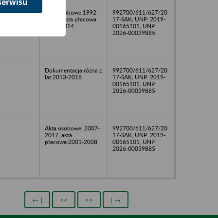
serwisu
Akta osobowe 1992-
992700/611/627/20
2018; Akta płacowa
17-SAK; UNP: 2019-
2004-2014
00165101; UNP
2026-00039885
Dokumentacja różna z
992700/611/627/20
lat 2013-2018
17-SAK; UNP: 2019-
00165101; UNP
2026-00039885
Akta osobowe: 2007-
992700/611/627/20
2017; akta
17-SAK; UNP: 2019-
płacowe:2001-2008
00165101; UNP
2026-00039885
← |
<<
>>
| →