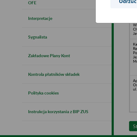
Odrzuć
OFE
WE
up
Ge
Interpretacje
7 
W
Ch
Ja
Sygnalista
Ka
R
P
Zakładowe Plany Kont
Je
Mo
Kontrola płatników składek
Ap
Os
ul
Polityka cookies
Instrukcja korzystania z BIP ZUS
S