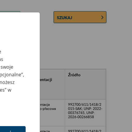
SZUKAJ
e
as
 swoje
opcjonalne”,
rańcowe
Rodzaj
Źródło
ntacji
dokumentacji
 możesz
owywanej w
ach
ies” w
owych
Dokumentacja
992700/611/1418/2
osobowo-płacowa
015-SAK; UNP: 2022-
00376745, UNP:
2026-00266858
Dokumentacja
992700/611/1418/2