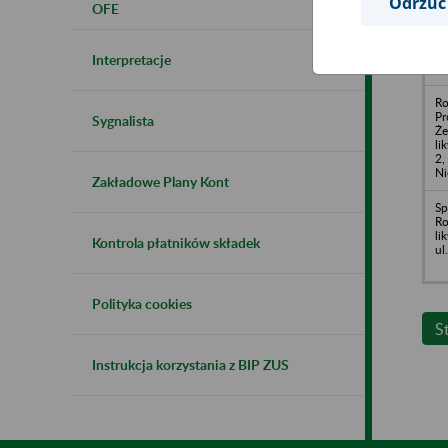
Odrzuć
OFE
Cy
Mo
Sz
Ja
Interpretacje
1a
Ro
Pr
Sygnalista
Że
li
2,
N
Zakładowe Plany Kont
Sp
Ro
li
Kontrola płatników składek
ul
Polityka cookies
S
Instrukcja korzystania z BIP ZUS