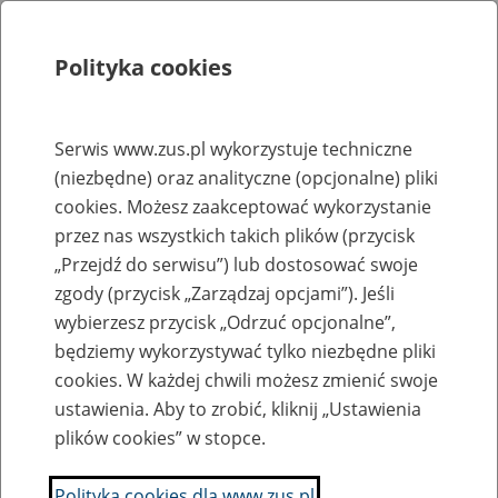
Polityka cookies
Szukaj
Menu
Serwis www.zus.pl wykorzystuje techniczne
(niezbędne) oraz analityczne (opcjonalne) pliki
Rejestry, ewidencje i archiwa
cookies. Możesz zaakceptować wykorzystanie
Baza zlikwidowanych lub
przez nas wszystkich takich plików (przycisk
„Przejdź do serwisu”) lub dostosować swoje
przekształconych zakładów pracy
zgody (przycisk „Zarządzaj opcjami”). Jeśli
wybierzesz przycisk „Odrzuć opcjonalne”,
Nazwa zakładu pracy:
będziemy wykorzystywać tylko niezbędne pliki
cookies. W każdej chwili możesz zmienić swoje
ustawienia. Aby to zrobić, kliknij „Ustawienia
plików cookies” w stopce.
SZUKAJ
Polityka cookies dla www.zus.pl