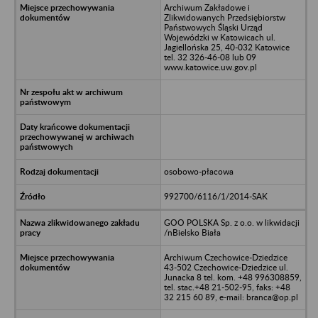
Archiwum Zakładowe i
Zlikwidowanych Przedsiębiorstw
Państwowych Śląski Urząd
Wojewódzki w Katowicach ul.
Jagiellońska 25, 40-032 Katowice
tel. 32 326-46-08 lub 09
www.katowice.uw.gov.pl
osobowo-płacowa
992700/6116/1/2014-SAK
GOO POLSKA Sp. z o.o. w likwidacji
/nBielsko Biała
Archiwum Czechowice-Dziedzice
43-502 Czechowice-Dziedzice ul.
Junacka 8 tel. kom. +48 996308859,
tel. stac.+48 21-502-95, faks: +48
32 215 60 89, e-mail: branca@op.pl