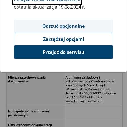
ostatnia aktualizacja 19.08.2024 r.
Wszystkie uwagi można przesyłać poprzez
formularz
Odrzuć opcjonalne
Zarządzaj opcjami
Ukryj wszystkie pozycje bazy
Przejdź do serwisu
Przedsiębiorstwo Produkcyjno-
Handlowe JAVOREX Sp. z
o.o./nWisła, ul. Jawornik 6a
Archiwum Zakładowe i
Zlikwidowanych Przedsiębiorstw
Państwowych Śląski Urząd
Wojewódzki w Katowicach ul.
Jagiellońska 25, 40-032 Katowice
tel. 32 326-46-08 lub 09
www.katowice.uw.gov.pl