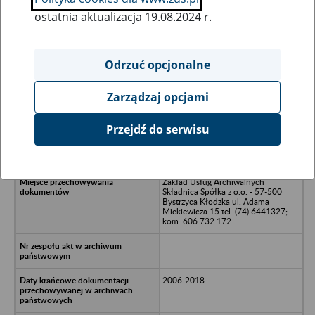
ostatnia aktualizacja 19.08.2024 r.
Wszystkie uwagi można przesyłać poprzez
formularz
Odrzuć opcjonalne
Zarządzaj opcjami
Ukryj wszystkie pozycje bazy
Przejdź do serwisu
Koszykarski Klub Sportowy Turów
Zgorzelec S.A. - Zgorzelec
Zakład Usług Archiwalnych
Składnica Spółka z o.o. - 57-500
Bystrzyca Kłodzka ul. Adama
Mickiewicza 15 tel. (74) 6441327;
kom. 606 732 172
2006-2018