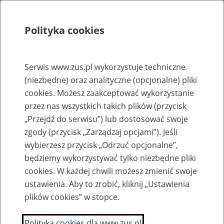
Polityka cookies
Szukaj
Menu
Serwis www.zus.pl wykorzystuje techniczne
(niezbędne) oraz analityczne (opcjonalne) pliki
Rejestry, ewidencje i archiwa
cookies. Możesz zaakceptować wykorzystanie
Baza zlikwidowanych lub
przez nas wszystkich takich plików (przycisk
„Przejdź do serwisu”) lub dostosować swoje
przekształconych zakładów pracy
zgody (przycisk „Zarządzaj opcjami”). Jeśli
wybierzesz przycisk „Odrzuć opcjonalne”,
Nazwa zakładu pracy:
będziemy wykorzystywać tylko niezbędne pliki
cookies. W każdej chwili możesz zmienić swoje
ustawienia. Aby to zrobić, kliknij „Ustawienia
plików cookies” w stopce.
SZUKAJ
Polityka cookies dla www.zus.pl