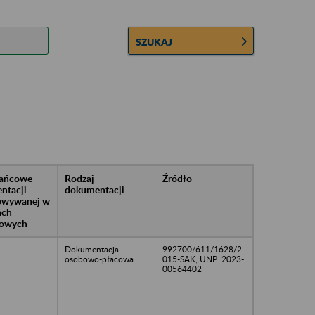
SZUKAJ
rańcowe
Rodzaj
Źródło
ntacji
dokumentacji
owywanej w
ach
owych
Dokumentacja
992700/611/1628/2
osobowo-płacowa
015-SAK; UNP: 2023-
00564402