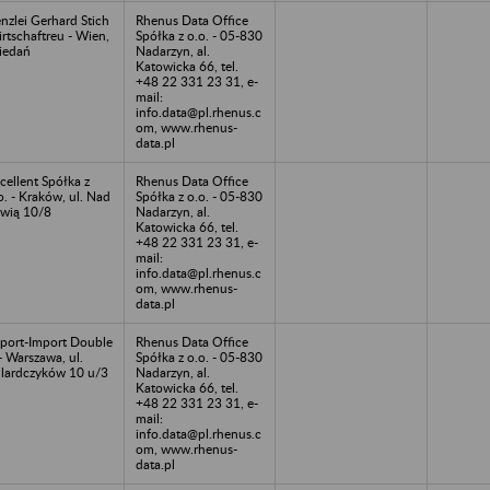
nzlei Gerhard Stich
Rhenus Data Office
rtschaftreu - Wien,
Spółka z o.o. - 05-830
iedań
Nadarzyn, al.
Katowicka 66, tel.
+48 22 331 23 31, e-
mail:
info.data@pl.rhenus.c
om, www.rhenus-
data.pl
cellent Spółka z
Rhenus Data Office
o. - Kraków, ul. Nad
Spółka z o.o. - 05-830
wią 10/8
Nadarzyn, al.
Katowicka 66, tel.
+48 22 331 23 31, e-
mail:
info.data@pl.rhenus.c
om, www.rhenus-
data.pl
port-Import Double
Rhenus Data Office
- Warszawa, ul.
Spółka z o.o. - 05-830
llardczyków 10 u/3
Nadarzyn, al.
Katowicka 66, tel.
+48 22 331 23 31, e-
mail:
info.data@pl.rhenus.c
om, www.rhenus-
data.pl