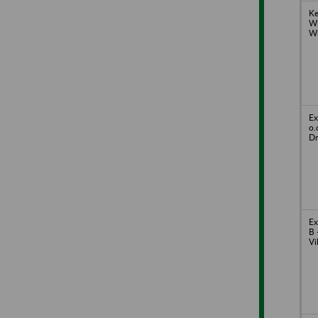
Ke
Wi
W
Ex
o.
Dr
Ex
B 
Vi