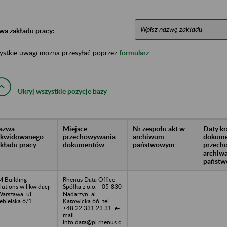
wa zakładu pracy:
ystkie uwagi można przesyłać poprzez
formularz
Ukryj wszystkie pozycje bazy
azwa
Miejsce
Nr zespołu akt w
Daty k
likwidowanego
przechowywania
archiwum
dokume
akładu pracy
dokumentów
państwowym
przech
archiw
państw
 Building
Rhenus Data Office
lutions w likwidacji
Spółka z o.o. - 05-830
Warszawa, ul.
Nadarzyn, al.
ebielska 6/1
Katowicka 66, tel.
+48 22 331 23 31, e-
mail:
info.data@pl.rhenus.c