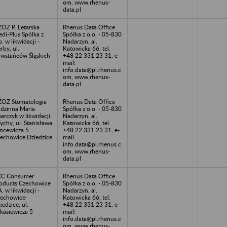
om, www.rhenus-
data.pl
OZ P. Letarska
Rhenus Data Office
di-Plus Spólka z
Spółka z o.o. - 05-830
o. w likwidacji -
Nadarzyn, al.
rby, ul.
Katowicka 66, tel.
wstańców Śląskich
+48 22 331 23 31, e-
mail:
info.data@pl.rhenus.c
om, www.rhenus-
data.pl
OZ Stomatologia
Rhenus Data Office
dzinna Maria
Spółka z o.o. - 05-830
sarczyk w likwidacji
Nadarzyn, al.
Tychy, ul. Stanisława
Katowicka 66, tel.
ncewicza 5
+48 22 331 23 31, e-
echowice Dziedzice
mail:
info.data@pl.rhenus.c
om, www.rhenus-
data.pl
CC Consumer
Rhenus Data Office
oducts Czechowice
Spółka z o.o. - 05-830
A. w likwidacji -
Nadarzyn, al.
echowice-
Katowicka 66, tel.
iedzice, ul.
+48 22 331 23 31, e-
kasiewicza 5
mail:
info.data@pl.rhenus.c
om, www.rhenus-