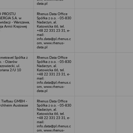
data.pl
O PROSTU
Rhenus Data Office
ERGIA S.A. w
Spółka z o.o. - 05-830
kwidacji - Warszawa,
Nadarzyn, al.
eja Armii Krajowej
Katowicka 66, tel.
6
+48 22 331 23 31, e-
mail:
info.data@pl.rhenus.c
om, www.rhenus-
data.pl
imetravel Spółka z
Rhenus Data Office
o. - Ożarów
Spółka z o.o. - 05-830
zowiecki, ul.
Nadarzyn, al.
oriana 2/U 10
Katowicka 66, tel.
+48 22 331 23 31, e-
mail:
info.data@pl.rhenus.c
om, www.rhenus-
data.pl
 Tiefbau GMBH -
Rhenus Data Office
rchheim Austrasse
Spółka z o.o. - 05-830
Nadarzyn, al.
Katowicka 66, tel.
+48 22 331 23 31, e-
mail:
info.data@pl.rhenus.c
om, www.rhenus-