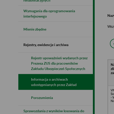
rehabilitacyjnych
Wymagania dla oprogramowania
Naz
interfejsowego
Wsz
Mienie zbędne
Rejestry, ewidencje i archiwa
Rejestr upoważnień wydanych przez
Prezesa ZUS dla pracowników
N
z
Zakładu Ubezpieczeń Społecznych
z
Informacja o archiwach
udostępnianych przez Zakład
VM
So
- 
Porozumienia
Ni
Sprawozdania z wyników losowania do