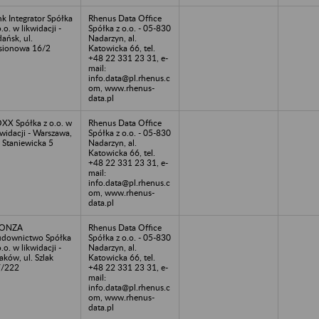
nk Integrator Spółka
Rhenus Data Office
o.o. w likwidacji -
Spółka z o.o. - 05-830
ańsk, ul.
Nadarzyn, al.
sionowa 16/2
Katowicka 66, tel.
+48 22 331 23 31, e-
mail:
info.data@pl.rhenus.c
om, www.rhenus-
data.pl
XX Spółka z o.o. w
Rhenus Data Office
kwidacji - Warszawa,
Spółka z o.o. - 05-830
. Staniewicka 5
Nadarzyn, al.
Katowicka 66, tel.
+48 22 331 23 31, e-
mail:
info.data@pl.rhenus.c
om, www.rhenus-
data.pl
ONZA
Rhenus Data Office
downictwo Spółka
Spółka z o.o. - 05-830
o.o. w likwidacji -
Nadarzyn, al.
aków, ul. Szlak
Katowicka 66, tel.
7/222
+48 22 331 23 31, e-
mail:
info.data@pl.rhenus.c
om, www.rhenus-
data.pl