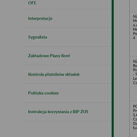
OFE
NZ
Interpretacje
Me
o.
He
Po
Sygnalista
4
Zakładowe Plany Kont
NZ
Ro
Pi
Kontrola płatników składek
- 
Le
Cz
Polityka cookies
P
Pr
Instrukcja korzystania z BIP ZUS
S.
Cz
Dz
Łu