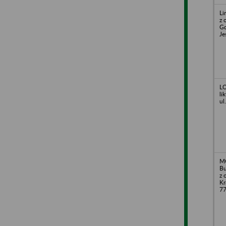
Li
z 
Gd
Je
LO
li
ul
M
Bu
z 
Kr
7