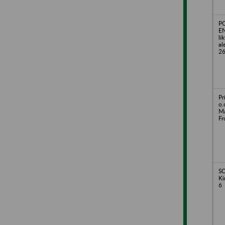
P
EN
li
al
2
Pr
o.
Ma
Fr
SC
Ki
6