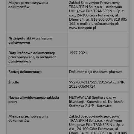
Zakład Spedycyjno-Przewozowy
TRANSPRIN Sp. z.o.o. - Archiwum
Usługowe Filia TRANSPRIN-u Sp. z
o.o., 24-100 Góra Puławska, ul.
Długa 34, tel. 818 805 004; 818 805
162, e-mail: biuro@transprin.pl;
www.transprin.pl
1997-2021
Dokumentacja osobowo-płacowa
992700/611/515/2015-SAK; UNP:
2022-00604724
NEXWAY LAB Spółka z o.o. w
likwidacji - Katowice, ul. Ks. Józefa
Szafranka 2-4/P - Katowice
Zakład Spedycyjno-Przewozowy
TRANSPRIN Sp. z.o.o. - Archiwum
Usługowe Filia TRANSPRIN-u Sp. z
o.o., 24-100 Góra Puławska, ul.
Długa 34, tel. 818 805 004; 818 805