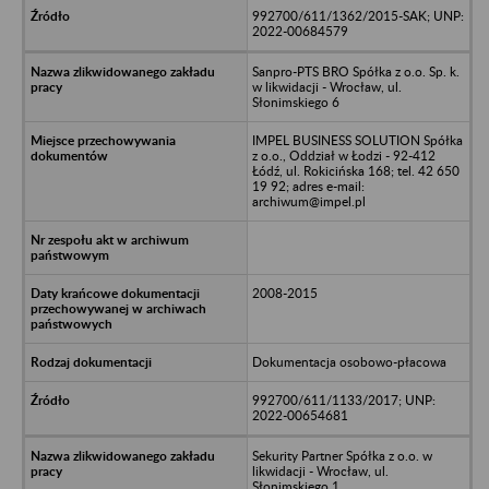
992700/611/1362/2015-SAK; UNP:
2022-00684579
Sanpro-PTS BRO Spółka z o.o. Sp. k.
w likwidacji - Wrocław, ul.
Słonimskiego 6
IMPEL BUSINESS SOLUTION Spółka
z o.o., Oddział w Łodzi - 92-412
Łódź, ul. Rokicińska 168; tel. 42 650
19 92; adres e-mail:
archiwum@impel.pl
2008-2015
Dokumentacja osobowo-płacowa
992700/611/1133/2017; UNP:
2022-00654681
Sekurity Partner Spółka z o.o. w
likwidacji - Wrocław, ul.
Słonimskiego 1