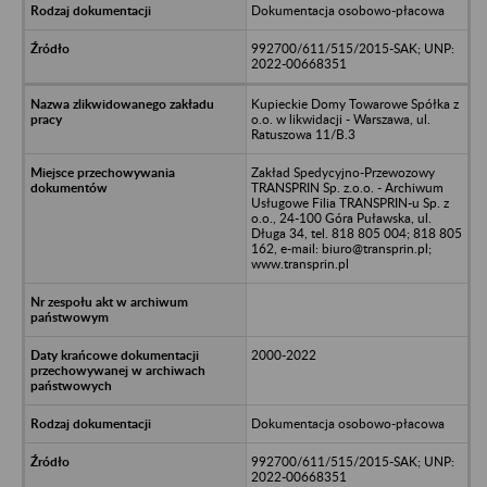
Dokumentacja osobowo-płacowa
992700/611/515/2015-SAK; UNP:
2022-00668351
Kupieckie Domy Towarowe Spółka z
o.o. w likwidacji - Warszawa, ul.
Ratuszowa 11/B.3
Zakład Spedycyjno-Przewozowy
TRANSPRIN Sp. z.o.o. - Archiwum
Usługowe Filia TRANSPRIN-u Sp. z
o.o., 24-100 Góra Puławska, ul.
Długa 34, tel. 818 805 004; 818 805
162, e-mail: biuro@transprin.pl;
www.transprin.pl
2000-2022
Dokumentacja osobowo-płacowa
992700/611/515/2015-SAK; UNP:
2022-00668351