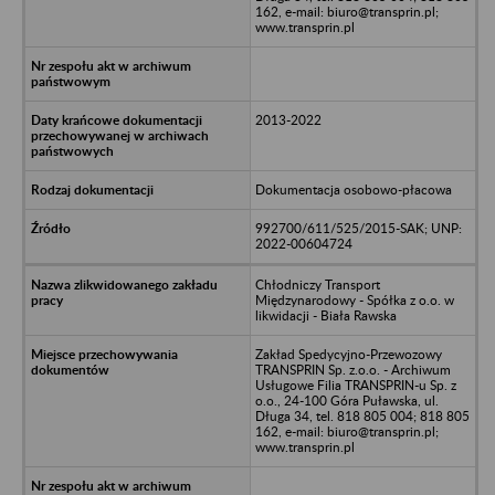
162, e-mail: biuro@transprin.pl;
www.transprin.pl
2013-2022
Dokumentacja osobowo-płacowa
992700/611/525/2015-SAK; UNP:
2022-00604724
Chłodniczy Transport
Międzynarodowy - Spółka z o.o. w
likwidacji - Biała Rawska
Zakład Spedycyjno-Przewozowy
TRANSPRIN Sp. z.o.o. - Archiwum
Usługowe Filia TRANSPRIN-u Sp. z
o.o., 24-100 Góra Puławska, ul.
Długa 34, tel. 818 805 004; 818 805
162, e-mail: biuro@transprin.pl;
www.transprin.pl