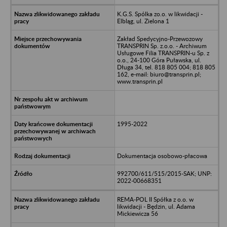
K.G.S. Spólka zo.o. w likwidacji -
Elbląg, ul. Zielona 1
Zakład Spedycyjno-Przewozowy
TRANSPRIN Sp. z.o.o. - Archiwum
Usługowe Filia TRANSPRIN-u Sp. z
o.o., 24-100 Góra Puławska, ul.
Długa 34, tel. 818 805 004; 818 805
162, e-mail: biuro@transprin.pl;
www.transprin.pl
1995-2022
Dokumentacja osobowo-płacowa
992700/611/515/2015-SAK; UNP:
2022-00668351
REMA-POL II Spółka z o.o. w
likwidacji - Będzin, ul. Adama
Mickiewicza 56