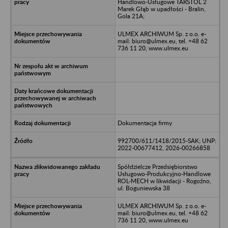
Handlowo-Usługowe TARSTOL 2
Marek Głąb w upadłości - Bralin,
Gola 21A;
ULMEX ARCHIWUM Sp. z o.o. e-
mail: biuro@ulmex.eu, tel. +48 62
736 11 20, www.ulmex.eu
Dokumentacja firmy
992700/611/1418/2015-SAK; UNP:
2022-00677412, 2026-00266858
Spółdzielcze Przedsiębiorstwo
Usługowo-Produkcyjno-Handlowe
ROL-MECH w likwidacji - Rogoźno,
ul. Boguniewska 38
ULMEX ARCHIWUM Sp. z o.o. e-
mail: biuro@ulmex.eu, tel. +48 62
736 11 20, www.ulmex.eu