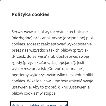
Polityka cookies
Szukaj
Menu
Serwis www.zus.pl wykorzystuje techniczne
(niezbędne) oraz analityczne (opcjonalne) pliki
Rejestry, ewidencje i archiwa
cookies. Możesz zaakceptować wykorzystanie
Baza zlikwidowanych lub
przez nas wszystkich takich plików (przycisk
„Przejdź do serwisu”) lub dostosować swoje
przekształconych zakładów pracy
zgody (przycisk „Zarządzaj opcjami”). Jeśli
wybierzesz przycisk „Odrzuć opcjonalne”,
Nazwa zakładu pracy:
będziemy wykorzystywać tylko niezbędne pliki
cookies. W każdej chwili możesz zmienić swoje
ustawienia. Aby to zrobić, kliknij „Ustawienia
plików cookies” w stopce.
SZUKAJ
Polityka cookies dla www.zus.pl