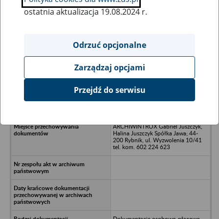
ostatnia aktualizacja 19.08.2024 r.
Wszystkie uwagi można przesyłać poprzez
formularz
Odrzuć opcjonalne
Zarządzaj opcjami
Ukryj wszystkie pozycje bazy
Przejdź do serwisu
DJMW Technik Spółka z o.o. -
Skoczów, ul. Górecka 63a
ARCHIWINTROX Gabriel Juszczyk,
Halina Juszczyk Spółka Jawa; 44-
200 Rybnik, ul. Wyzwolenia 10/41
tel. kom. 602 224 623
Dokumentacja osobowo-płacowa