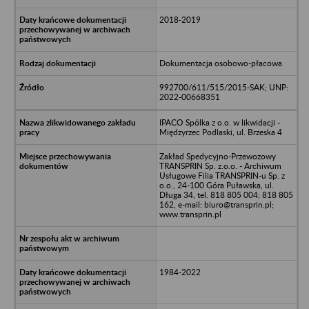
2018-2019
Dokumentacja osobowo-płacowa
992700/611/515/2015-SAK; UNP:
2022-00668351
IPACO Spólka z o.o. w likwidacji -
Międzyrzec Podlaski, ul. Brzeska 4
Zakład Spedycyjno-Przewozowy
TRANSPRIN Sp. z.o.o. - Archiwum
Usługowe Filia TRANSPRIN-u Sp. z
o.o., 24-100 Góra Puławska, ul.
Długa 34, tel. 818 805 004; 818 805
162, e-mail: biuro@transprin.pl;
www.transprin.pl
1984-2022