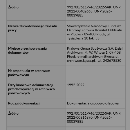
992700/611/946/2022-SAK; UNP:
2022-00402663; UNP 2026-
00039885
Stowarzyszenie Narodowy Fundusz
Ochrony Zdrowia Komitet Oddziału
w Płocku - 09-400 Płock, ul.
Tysiąclecia 10 lok. 53
Krajowa Grupa Spożywcza S.A. Dział
Archiwum. Pl. W. Witosa 1, 09-408
Płock, e-mail: archiwum@kgssa.pl,
archiwum.kgssa.pl., tel. 242678530
1992-2022
Dokumentacja osobowo-płacowa
992700/611/946/2022-SAK; UNP:
2022-00316890; UNP 2026-
00039885