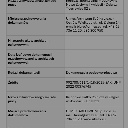
Rolnicza Spółdzielnia Produkcyjna
Nowe Życiw w likwidacji - Dobrcz;
Trzeciewiec 82 a
Ulmex Archiwum Spółka z o.o. -
Ostrów Wielkopolski, ul. Zielona 14;
e-mail: biuro@ulmex.eu; tel. +48 62
736 11 20; 536 300 950
Dokumentacja osobowo-płacowa
992700/611/1418/2015-SAK; UNP:
2022-00376745
Rejonowe Kółko Rolnicze w Zelgnie
w likwidacji - Chełmża
ULMEX ARCHIWUM Sp. z o.o. e-
mail: biuro@ulmex.eu, tel. +48 62
736 11 20, www.ulmex.eu