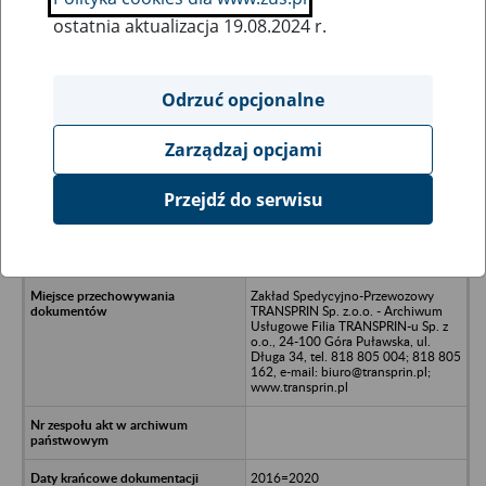
ostatnia aktualizacja 19.08.2024 r.
Wszystkie uwagi można przesyłać poprzez
formularz
Odrzuć opcjonalne
Zarządzaj opcjami
Ukryj wszystkie pozycje bazy
Przejdź do serwisu
ECOGEST S.A. Oddział w Polsce,
Warszawa, Plac Powstańców
Warszawy 2A
Zakład Spedycyjno-Przewozowy
TRANSPRIN Sp. z.o.o. - Archiwum
Usługowe Filia TRANSPRIN-u Sp. z
o.o., 24-100 Góra Puławska, ul.
Długa 34, tel. 818 805 004; 818 805
162, e-mail: biuro@transprin.pl;
www.transprin.pl
2016=2020