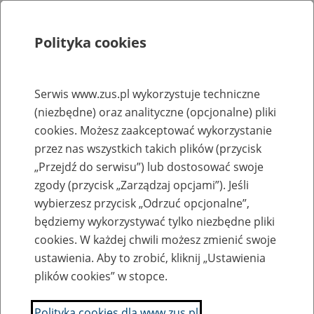
Polityka cookies
Szukaj
Menu
Serwis www.zus.pl wykorzystuje techniczne
(niezbędne) oraz analityczne (opcjonalne) pliki
Rejestry, ewidencje i archiwa
cookies. Możesz zaakceptować wykorzystanie
Baza zlikwidowanych lub
przez nas wszystkich takich plików (przycisk
„Przejdź do serwisu”) lub dostosować swoje
przekształconych zakładów pracy
zgody (przycisk „Zarządzaj opcjami”). Jeśli
wybierzesz przycisk „Odrzuć opcjonalne”,
Nazwa zakładu pracy:
będziemy wykorzystywać tylko niezbędne pliki
cookies. W każdej chwili możesz zmienić swoje
ustawienia. Aby to zrobić, kliknij „Ustawienia
plików cookies” w stopce.
SZUKAJ
Polityka cookies dla www.zus.pl