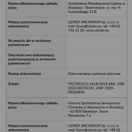
Spółdzielnia Mieszkaniowa Galeria w
likwidacji - Skierniewice, ul. mjr. H.
Sucharskiego 12 B
ULMEX ARCHIWUM Sp. z o.o. e-
mail: biuro@ulmex.eu, tel. +48 62
736 11 20, www.ulmex.eu
Dokumentacja osobowo-płacowa
992700/611/1418/2015-SAK; UNP:
2022-00376745, UNP: 2026-
00266858
Gminna Spółdzielnia Samopomoc
Chłopska w Stawiszynie w likwidacji
- 62-820 Stawiszyn, Szosa
Pleszewska 7 a
ULMEX ARCHIWUM Sp. z o.o. e-
mail: biuro@ulmex.eu, tel. +48 62