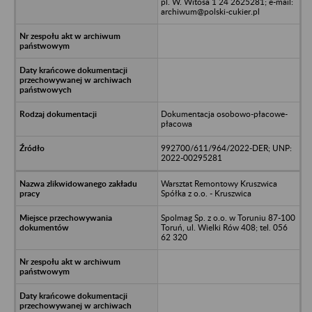
pl. W. Witosa 1 24 2625281; e-mail:
archiwum@polski-cukier.pl
Dokumentacja osobowo-płacowe-
płacowa
992700/611/964/2022-DER; UNP:
2022-00295281
Warsztat Remontowy Kruszwica
Spółka z o.o. - Kruszwica
Spolmag Sp. z o.o. w Toruniu 87-100
Toruń, ul. Wielki Rów 408; tel. 056
62 320