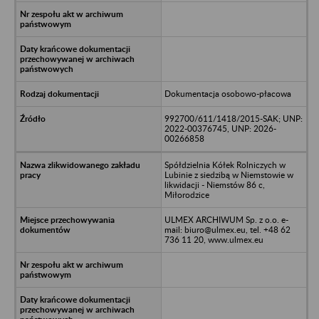
Dokumentacja osobowo-płacowa
992700/611/1418/2015-SAK; UNP:
2022-00376745, UNP: 2026-
00266858
Spółdzielnia Kółek Rolniczych w
Lubinie z siedzibą w Niemstowie w
likwidacji - Niemstów 86 c,
Miłorodzice
ULMEX ARCHIWUM Sp. z o.o. e-
mail: biuro@ulmex.eu, tel. +48 62
736 11 20, www.ulmex.eu