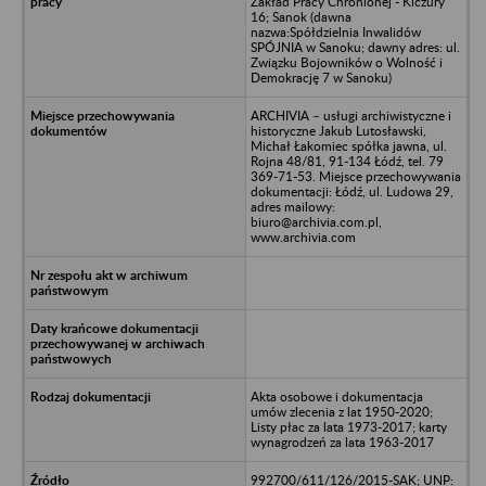
Zakład Pracy Chronionej - Kiczury
16; Sanok (dawna
nazwa:Spółdzielnia Inwalidów
SPÓJNIA w Sanoku; dawny adres: ul.
Związku Bojowników o Wolność i
Demokrację 7 w Sanoku)
ARCHIVIA – usługi archiwistyczne i
historyczne Jakub Lutosławski,
Michał Łakomiec spółka jawna, ul.
Rojna 48/81, 91-134 Łódź, tel. 79
369-71-53. Miejsce przechowywania
dokumentacji: Łódź, ul. Ludowa 29,
adres mailowy:
biuro@archivia.com.pl,
www.archivia.com
Akta osobowe i dokumentacja
umów zlecenia z lat 1950-2020;
Listy płac za lata 1973-2017; karty
wynagrodzeń za lata 1963-2017
992700/611/126/2015-SAK; UNP: