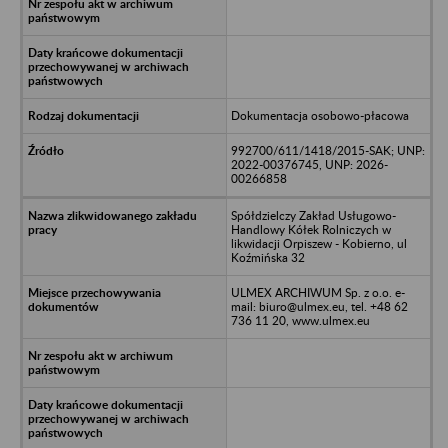
Dokumentacja osobowo-płacowa
992700/611/1418/2015-SAK; UNP:
2022-00376745, UNP: 2026-
00266858
Spółdzielczy Zakład Usługowo-
Handlowy Kółek Rolniczych w
likwidacji Orpiszew - Kobierno, ul
Koźmińska 32
ULMEX ARCHIWUM Sp. z o.o. e-
mail: biuro@ulmex.eu, tel. +48 62
736 11 20, www.ulmex.eu