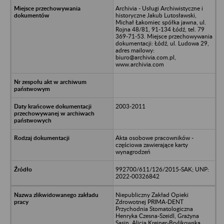
Archivia - Usługi Archiwistyczne i
historyczne Jakub Lutosławski,
Michał Łakomiec spółka jawna, ul.
Rojna 48/81, 91-134 Łódź, tel. 79
369-71-53. Miejsce przechowywania
dokumentacji: Łódź, ul. Ludowa 29,
adres mailowy:
biuro@archivia.com.pl,
www.archivia.com
2003-2011
Akta osobowe pracowników -
częściowa zawierające karty
wynagrodzeń
992700/611/126/2015-SAK; UNP:
2022-00326842
Niepubliczny Zakład Opieki
Zdrowotnej PRIMA-DENT
Przychodnia Stomatologiczna
Henryka Czesna-Szeidl, Grażyna
Sasin, Alicja Krejner-Brylikowska