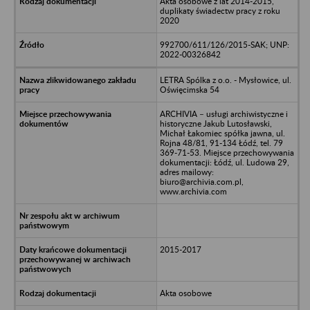
Akta osobowe z lat 2014-2015,
duplikaty świadectw pracy z roku
2020
992700/611/126/2015-SAK; UNP:
2022-00326842
LETRA Spólka z o.o. - Mysłowice, ul.
Oświęcimska 54
ARCHIVIA – usługi archiwistyczne i
historyczne Jakub Lutosławski,
Michał Łakomiec spółka jawna, ul.
Rojna 48/81, 91-134 Łódź, tel. 79
369-71-53. Miejsce przechowywania
dokumentacji: Łódź, ul. Ludowa 29,
adres mailowy:
biuro@archivia.com.pl,
www.archivia.com
2015-2017
Akta osobowe