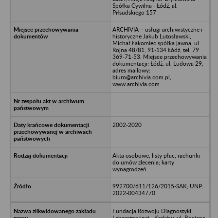
Spółka Cywilna - Łódź, al.
Piłsudskiego 157
ARCHIVIA – usługi archiwistyczne i
historyczne Jakub Lutosławski,
Michał Łakomiec spółka jawna, ul.
Rojna 48/81, 91-134 Łódź, tel. 79
369-71-53. Miejsce przechowywania
dokumentacji: Łódź, ul. Ludowa 29,
adres mailowy:
biuro@archivia.com.pl,
www.archivia.com
2002-2020
Akta osobowe, listy płac, rachunki
do umów zlecenia; karty
wynagrodzeń
992700/611/126/2015-SAK; UNP:
2022-00434770
Fundacja Rozwoju Diagnostyki
Laboratoryjnej - Kraków, ul. Bociana