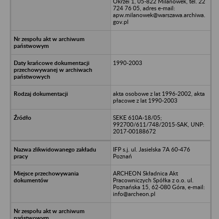
Okrzei 1, 05-822 Milanówek, tel. 22
724 76 05, adres e-mail:
apw.milanowek@warszawa.archiwa.
gov.pl
1990-2003
akta osobowe z lat 1996-2002, akta
płacowe z lat 1990-2003
SEKE 610A-18/05;
992700/611/748/2015-SAK, UNP:
2017-00188672
IFP s.j. ul. Jasielska 7A 60-476
Poznań
ARCHEON Składnica Akt
Pracowniczych Spółka z o.o. ul.
Poznańska 15, 62-080 Góra, e-mail:
info@archeon.pl