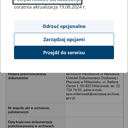
ostatnia aktualizacja 19.08.2024 r.
Wszystkie uwagi można przesyłać poprzez
formularz
Odrzuć opcjonalne
Zarządzaj opcjami
Ukryj wszystkie pozycje bazy
Przejdź do serwisu
Zakłady Tekstylne "Womarex" w
Giełbutowie - Giełbutów
Archiwum Państwowe w Warszawie
Oddział Dokumentacji Osobowej i
Płacowej w Milanówku, ul. Stefana
Okrzei 1, 05-822 Milanówek, tel. 22
724 76 05, adres e-mail:
apw.milanowek@warszawa.archiwa.
gov.pl