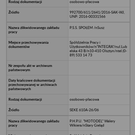
osobowo-płacowa
992700/611/2641/2016-SAK-WJ,
UNP: 2016-00331566
P.S.S. SPOŁEM /nSusz
Spółdzielnia Pracy i
Użytkowników/n"INTEGRA"/nul.Lub
elska 43 B/n10-410 Olsztyn/ntel.(0-
89) 533 14 73
osobowo-płacowa
SEKE 610A-26/06
P.H.P.U. "MOTODEL" Walery
Wikiera/nStary Gieląd