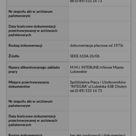
tel.(0-89) 533 14 73
dokumentacja płacowa od 1973r.
SEKE 610A-26/06
M.M.I. INTERLINE/nNowe Miasto
Lubawskie
Spółdzielnia Pracy i Użytkowników
"INTEGRA" ul.Lubelska 43B Olsztyn
tel.(0-89) 533 14 73
bez akt osobowych i dokumentacji