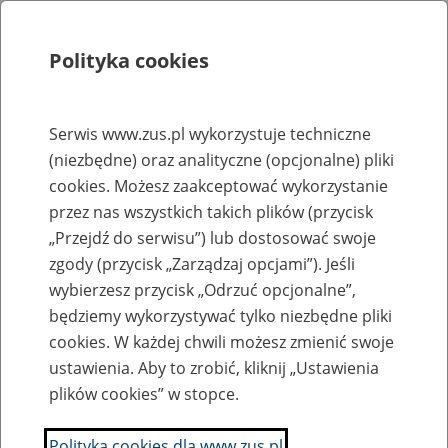
Polityka cookies
Szukaj
Menu
Serwis www.zus.pl wykorzystuje techniczne
(niezbędne) oraz analityczne (opcjonalne) pliki
Rejestry, ewidencje i archiwa
cookies. Możesz zaakceptować wykorzystanie
Baza zlikwidowanych lub
przez nas wszystkich takich plików (przycisk
„Przejdź do serwisu”) lub dostosować swoje
przekształconych zakładów pracy
zgody (przycisk „Zarządzaj opcjami”). Jeśli
wybierzesz przycisk „Odrzuć opcjonalne”,
Nazwa zakładu pracy:
będziemy wykorzystywać tylko niezbędne pliki
cookies. W każdej chwili możesz zmienić swoje
ustawienia. Aby to zrobić, kliknij „Ustawienia
plików cookies” w stopce.
SZUKAJ
Polityka cookies dla www.zus.pl