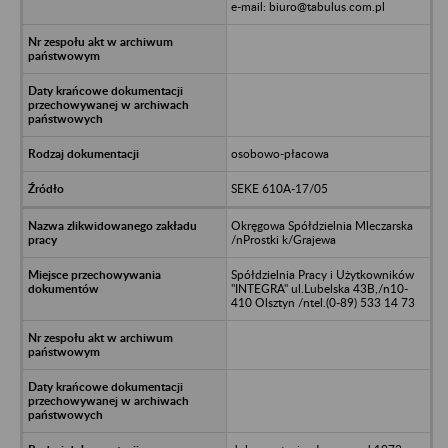
e-mail: biuro@tabulus.com.pl
osobowo-płacowa
SEKE 610A-17/05
Okręgowa Spółdzielnia Mleczarska
/nProstki k/Grajewa
Spółdzielnia Pracy i Użytkowników
"INTEGRA" ul.Lubelska 43B,/n10-
410 Olsztyn /ntel.(0-89) 533 14 73