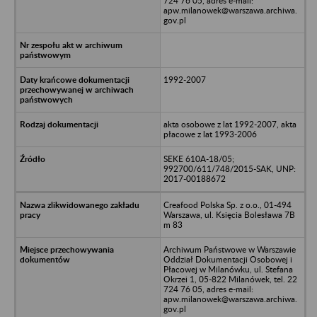
724 76 05, adres e-mail:
apw.milanowek@warszawa.archiwa.
gov.pl
1992-2007
akta osobowe z lat 1992-2007, akta
płacowe z lat 1993-2006
SEKE 610A-18/05;
992700/611/748/2015-SAK, UNP:
2017-00188672
Creafood Polska Sp. z o.o., 01-494
Warszawa, ul. Księcia Bolesława 7B
m 83
Archiwum Państwowe w Warszawie
Oddział Dokumentacji Osobowej i
Płacowej w Milanówku, ul. Stefana
Okrzei 1, 05-822 Milanówek, tel. 22
724 76 05, adres e-mail:
apw.milanowek@warszawa.archiwa.
gov.pl