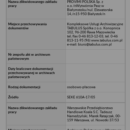
PROVIMI POLSKA Sp. z
o.o./nWytwórnia Pasz w
Białymstoku/nul. Elewatorska
14,/n15-950 Białystok/n
Kompleksowe Usługi Archiwizacyjne
TABULUS Spółka z o.o. Konopnica
102, 96-200 Rawa Mazowiecka
tel./fax 0-46 813-12-03, tel. 0-46
813-11-95 (96) www.tabulus.com.pl
e-mail: biuro@tabulus.com.pl
osobowo-płacowa
SEKE 610A-17/05
Warszawskie Przedsiębiorstwo
Handlowe Koala S.C. Tadeusz
Namedzyński, Marek Ratajczak, 00-
159 Warszawa, ul. Nowotki 37/53