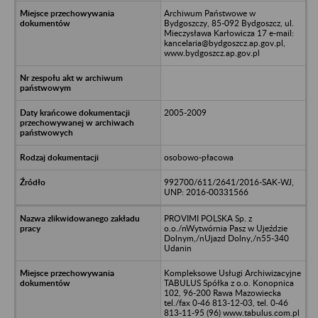
Archiwum Państwowe w
Bydgoszczy, 85-092 Bydgoszcz, ul.
Mieczysława Karłowicza 17 e-mail:
kancelaria@bydgoszcz.ap.gov.pl,
www.bydgoszcz.ap.gov.pl
2005-2009
osobowo-płacowa
992700/611/2641/2016-SAK-WJ,
UNP: 2016-00331566
PROVIMI POLSKA Sp. z
o.o./nWytwórnia Pasz w Ujeździe
Dolnym,/nUjazd Dolny,/n55-340
Udanin
Kompleksowe Usługi Archiwizacyjne
TABULUS Spółka z o.o. Konopnica
102, 96-200 Rawa Mazowiecka
tel./fax 0-46 813-12-03, tel. 0-46
813-11-95 (96) www.tabulus.com.pl