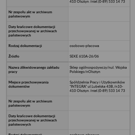
410 Olsztyn /ntel.(0-89) 533 14 73
osobowo-płacowa
SEKE 610A-26/06
Sklep ogólnospożywczy/nul. Wojska
Polskiego/nOlsztyn
Spółdzielnia Pracy i Użytkowników
"INTEGRA" ul.Lubelska 43B,/n10-
410 Olsztyn /ntel.(0-89) 533 14 73
osobowo-płacowe