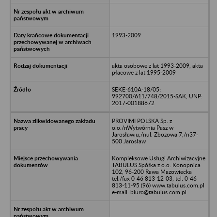
1993-2009
akta osobowe z lat 1993-2009, akta
płacowe z lat 1995-2009
SEKE-610A-18/05;
992700/611/748/2015-SAK, UNP:
2017-00188672
PROVIMI POLSKA Sp. z
o.o./nWytwórnia Pasz w
Jarosławiu,/nul. Zbożowa 7,/n37-
500 Jarosław
Kompleksowe Usługi Archiwizacyjne
TABULUS Spółka z o.o. Konopnica
102, 96-200 Rawa Mazowiecka
tel./fax 0-46 813-12-03, tel. 0-46
813-11-95 (96) www.tabulus.com.pl
e-mail: biuro@tabulus.com.pl