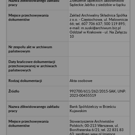
Zrzeszenie Sądeckich Sadowników
Sądeckie Jabłko z siedzibie w Łącku
Zakład Archiwalny Składnica Spółka
z o.o. - Częstochowa, ul. Malownicza
66; tel. 607 706 637; 500 119 895;
e-mail: m.suski@archiwum.biz.pl
Oddział w Krakowie - ul. Na Załęczu
10
Akta osobowe
992700/611/262/2015-SAK; UNP:
2023-00455519
Bank Spółdzielczy w Brześciu
Kujawskim
Stowarzyszenie Archiwistów
Polskich; 00-213 Warszawa, ul.
Bonifraterska 6/21; tel. 22 831 83
63; sap@sap.waw.pl (miejsce