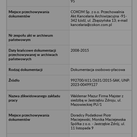
95
COKOM Sp. z o.o. Przechowalnia
Akt Kancelaria Archiwizacyjna -91-
342 Łódź, ul. Zbąszyńska 13; e-mail
kancelaria@cokon.com.pl
2008-2015
Dokumentacja osobowo-płacowa
992700/611/2631/2015-SAK; UNP:
2023-00499127
Waldemar Mazur Firma Majster z
siedzibą w Jastrzębiu Zdroju, ul.
Mazowieckiej PU/1
Doradcy Podatkowi Piotr
Maciejewski, Monika Maciejewska
Spółka z o.o. - Jastrzębie Zdrój, ul.
11 listopada 9