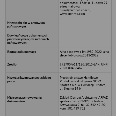
dokumentacji: Łódź, ul. Ludowa 29,
adres mailowy:
biuro@archivia.com.pl,
www.archivia.com
Akta osobowe z lat 1982-2022; akta
zleceniobiorców:2013-2022
992700/611/126/2015-SAK; UNP:
2023-00436462
Przedsiębiorstwo Handlowo-
Produkcyjno-Usługowe NOVA
Spółka z o.o. w likwidacji - Bytom,
ul. Skrajna 14 b
Zakład Obsługi Archiwalnej ARPAD
spółka z o.o. - 32-329 Bolesław,
Krzywakowa 7; tel. 32 642-47-80;
kom. 501 439 752