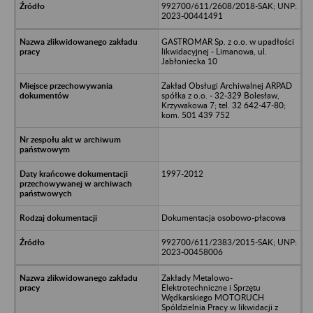
992700/611/2608/2018-SAK; UNP:
2023-00441491
GASTROMAR Sp. z o.o. w upadłości
likwidacyjnej - Limanowa, ul.
Jabłoniecka 10
Zakład Obsługi Archiwalnej ARPAD
spółka z o.o. - 32-329 Bolesław,
Krzywakowa 7; tel. 32 642-47-80;
kom. 501 439 752
1997-2012
Dokumentacja osobowo-płacowa
992700/611/2383/2015-SAK; UNP:
2023-00458006
Zakłady Metalowo-
Elektrotechniczne i Sprzętu
Wędkarskiego MOTORUCH
Spóldzielnia Pracy w likwidacji z