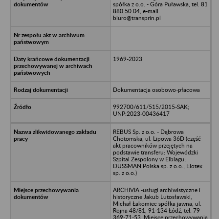
spółka z o.o. - Góra Puławska, tel. 81
880 50 04; e-mail:
biuro@transprin.pl
1969-2023
Dokumentacja osobowo-płacowa
992700/611/515/2015-SAK;
UNP:2023-00436417
REBUS Sp. z o.o. - Dąbrowa
Chotomska, ul. Lipowa 36D (część
akt pracowników przejętych na
podstawie transferu: Wojewódzki
Szpital Zespolony w Elblagu;
DUSSMAN Polska sp. z o.o.; Elotex
sp. z o.o.)
ARCHIVIA -usługi archiwistyczne i
historyczne Jakub Lutosławski,
Michał Łakomiec spółka jawna, ul.
Rojna 48/81, 91-134 Łódź, tel. 79
369-71-53. Miejsce przechowywania