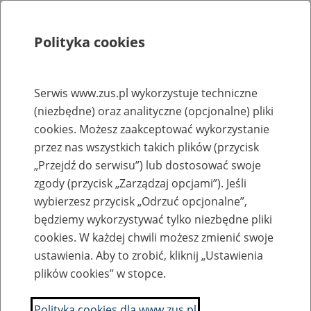
Polityka cookies
Szukaj
Menu
Serwis www.zus.pl wykorzystuje techniczne
(niezbędne) oraz analityczne (opcjonalne) pliki
Rejestry, ewidencje i archiwa
cookies. Możesz zaakceptować wykorzystanie
Baza zlikwidowanych lub
przez nas wszystkich takich plików (przycisk
„Przejdź do serwisu”) lub dostosować swoje
przekształconych zakładów pracy
zgody (przycisk „Zarządzaj opcjami”). Jeśli
wybierzesz przycisk „Odrzuć opcjonalne”,
Nazwa zakładu pracy:
będziemy wykorzystywać tylko niezbędne pliki
cookies. W każdej chwili możesz zmienić swoje
ustawienia. Aby to zrobić, kliknij „Ustawienia
plików cookies” w stopce.
SZUKAJ
Polityka cookies dla www.zus.pl