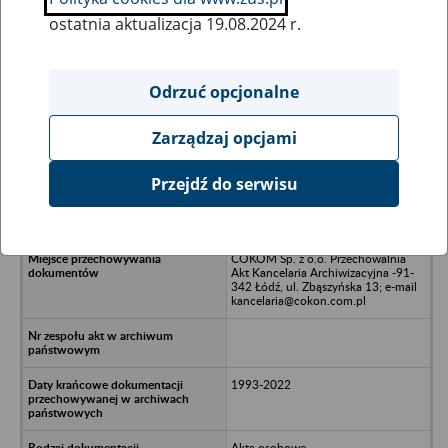
ostatnia aktualizacja 19.08.2024 r.
Wszystkie uwagi można przesyłać poprzez
formularz
Odrzuć opcjonalne
Zarządzaj opcjami
Ukryj wszystkie pozycje bazy
Przejdź do serwisu
El-Instal Jan Drozdowski w spadku -
Łódź, ul. Sacharowa 95/2
COKOM Sp. z o.o. Przechowalnia
Akt Kancelaria Archiwizacyjna -91-
342 Łódź, ul. Zbąszyńska 13; e-mail
kancelaria@cokon.com.pl
1993-2022
Akta osobowe