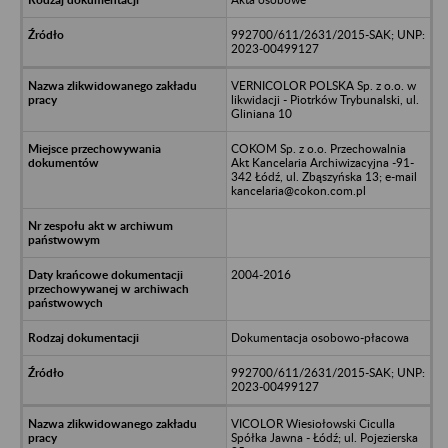
992700/611/2631/2015-SAK; UNP:
2023-00499127
VERNICOLOR POLSKA Sp. z o.o. w
likwidacji - Piotrków Trybunalski, ul.
Gliniana 10
COKOM Sp. z o.o. Przechowalnia
Akt Kancelaria Archiwizacyjna -91-
342 Łódź, ul. Zbąszyńska 13; e-mail
kancelaria@cokon.com.pl
2004-2016
Dokumentacja osobowo-płacowa
992700/611/2631/2015-SAK; UNP:
2023-00499127
VICOLOR Wiesiołowski Ciculla
Spółka Jawna - Łódź; ul. Pojezierska