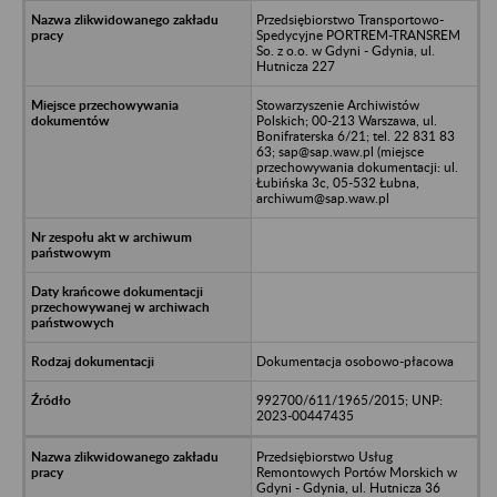
Przedsiębiorstwo Transportowo-
Spedycyjne PORTREM-TRANSREM
So. z o.o. w Gdyni - Gdynia, ul.
Hutnicza 227
Stowarzyszenie Archiwistów
Polskich; 00-213 Warszawa, ul.
Bonifraterska 6/21; tel. 22 831 83
63; sap@sap.waw.pl (miejsce
przechowywania dokumentacji: ul.
Łubińska 3c, 05-532 Łubna,
archiwum@sap.waw.pl
Dokumentacja osobowo-płacowa
992700/611/1965/2015; UNP:
2023-00447435
Przedsiębiorstwo Usług
Remontowych Portów Morskich w
Gdyni - Gdynia, ul. Hutnicza 36