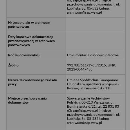
63; sap@sap.waw.pl (miejsce
przechowywania dokumentacji: ul.
Łubińska 3c, 05-532 Łubna,
archiwum@sap.waw.pl
Dokumentacja osobowo-płacowa
992700/611/1965/2015; UNP:
2023-00447435
Gminna Spółdzielnia Samopomoc
Chłopska w upadłości w Ryjewie -
Ryjewo, ul. Grunwaldzka 118
Stowarzyszenie Archiwistów
Polskich; 00-213 Warszawa, ul.
Bonifraterska 6/21; tel. 22 831 83
63; sap@sap.waw.pl (miejsce
przechowywania dokumentacji: ul.
Łubińska 3c, 05-532 Łubna,
archiwum@sap.waw.pl