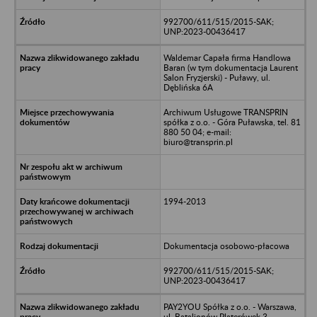
992700/611/515/2015-SAK;
UNP:2023-00436417
Waldemar Capała firma Handlowa
Baran (w tym dokumentacja Laurent
Salon Fryzjerski) - Puławy, ul.
Dęblińska 6A
Archiwum Usługowe TRANSPRIN
spółka z o.o. - Góra Puławska, tel. 81
880 50 04; e-mail:
biuro@transprin.pl
1994-2013
Dokumentacja osobowo-płacowa
992700/611/515/2015-SAK;
UNP:2023-00436417
PAY2YOU Spółka z o.o. - Warszawa,
ul. Batalionów Platerówek 3