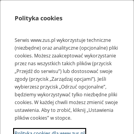
Polityka cookies
Szukaj
Menu
Serwis www.zus.pl wykorzystuje techniczne
(niezbędne) oraz analityczne (opcjonalne) pliki
Rejestry, ewidencje i archiwa
cookies. Możesz zaakceptować wykorzystanie
Baza zlikwidowanych lub
przez nas wszystkich takich plików (przycisk
„Przejdź do serwisu”) lub dostosować swoje
przekształconych zakładów pracy
zgody (przycisk „Zarządzaj opcjami”). Jeśli
wybierzesz przycisk „Odrzuć opcjonalne”,
Nazwa zakładu pracy:
będziemy wykorzystywać tylko niezbędne pliki
cookies. W każdej chwili możesz zmienić swoje
ustawienia. Aby to zrobić, kliknij „Ustawienia
plików cookies” w stopce.
SZUKAJ
Polityka cookies dla www.zus.pl