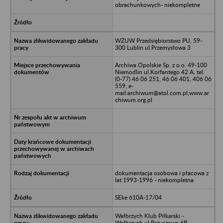
obrachunkowych- niekompletne
WZUW Przedsiębiorstwo PU, 59-
300 Lublin ul.Przemysłowa 3
Archiwa Opolskie Sp. z o.o. 49-100
Niemodlin ul.Korfantego 42 A, tel.
(0-77) 46 06 251, 46 06 401, 406 06
559; e-
mail:archiwum@atol.com.pl;www.ar
chiwum.org.pl
dokumentacja osobowa i płacowa z
lat 1993-1996 - niekompletna
SEke 610A-17/04
Wałbrzych Klub Piłkarski -
Wałbrzych ul.Ratuszowa 6B