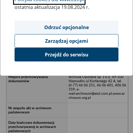
ostatnia aktualizacja 19.08.2024 r.
Wszystkie uwagi można przesyłać poprzez
formularz
Odrzuć opcjonalne
Zarządzaj opcjami
Ukryj wszystkie pozycje bazy
Przejdź do serwisu
APEXIM S.A Warszawa
Archiwa Opolskie Sp. z o.o. 49-100
Niemodlin ul.Korfantego 42 A, tel.
(0-77) 46 06 251, 46 06 401, 406 06
559; e-
mail:archiwum@atol.com.pl;www.ar
chiwum.org.pl