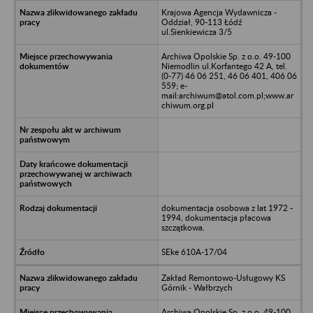
Krajowa Agencja Wydawnicza -
Oddział, 90-113 Łódź
ul.Sienkiewicza 3/5
Archiwa Opolskie Sp. z o.o. 49-100
Niemodlin ul.Korfantego 42 A, tel.
(0-77) 46 06 251, 46 06 401, 406 06
559; e-
mail:archiwum@atol.com.pl;www.ar
chiwum.org.pl
dokumentacja osobowa z lat 1972 -
1994, dokumentacja płacowa
szczątkowa.
SEke 610A-17/04
Zakład Remontowo-Usługowy KS
Górnik - Wałbrzych
Archiwa Opolskie Sp. z o.o. 49-100