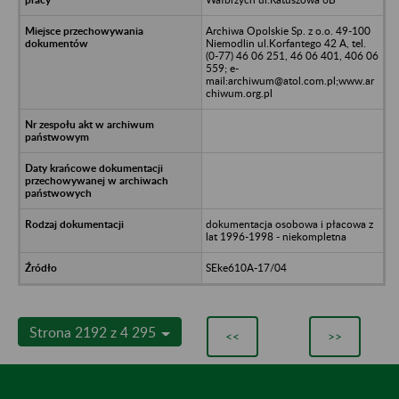
Archiwa Opolskie Sp. z o.o. 49-100
Niemodlin ul.Korfantego 42 A, tel.
(0-77) 46 06 251, 46 06 401, 406 06
559; e-
mail:archiwum@atol.com.pl;www.ar
chiwum.org.pl
dokumentacja osobowa i płacowa z
lat 1996-1998 - niekompletna
SEke610A-17/04
Strona 2192 z 4 295
<<
>>