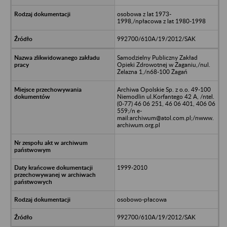
osobowa z lat 1973-
1998,/npłacowa z lat 1980-1998
992700/610A/19/2012/SAK
Samodzielny Publiczny Zakład
Opieki Zdrowotnej w Żaganiu,/nul.
Żelazna 1,/n68-100 Żagań
Archiwa Opolskie Sp. z o.o. 49-100
Niemodlin ul.Korfantego 42 A, /ntel.
(0-77) 46 06 251, 46 06 401, 406 06
559;/n e-
mail:archiwum@atol.com.pl;/nwww.
archiwum.org.pl
1999-2010
osobowo-płacowa
992700/610A/19/2012/SAK