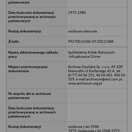
1975-1980
osobowo-płacowa
992700/610A/19/2012/SAK
Spółdzielnia Kółek Rolniczych
/nKujakowice Górne
Archiwa Opolskie Sp. z o.o. 49-100
Niemodlin ul.Korfantego 42 A, tel.
(0-77) 46 06 251, 46 06 401, 406 06
559; e-mail:archiwum@atol.com.pl;
www.archiwum.org.pl
osobowa z lat 1968-
1975,/npłacowa z lat 1968-1975 -