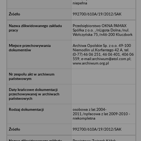
niepełna
992700/610A/19/2012/SAK
Przedsiębiorstwo OKNA PAMAX
Spółka z o.o. ,/nLigota Dolna,/nul.
Wołczyńska 75,/n46-200 Kluczbork
Archiwa Opolskie Sp. z o.o. 49-100
Niemodlin ul.Korfantego 42 A, tel.
(0-77) 46 06 251, 46 06 401, 406 06
559; e-mail:archiwum@atol.com.pl;
www.archiwum.org.pl
osobowa z lat 2004-
2011,/npłacowa z lat 2009-2010 -
niekompletna
992700/610A/19/2012/SAK
Powiatowy Związek Kółek