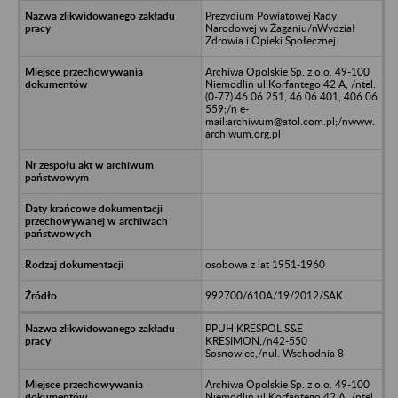
Prezydium Powiatowej Rady
Narodowej w Żaganiu/nWydział
Zdrowia i Opieki Społecznej
Archiwa Opolskie Sp. z o.o. 49-100
Niemodlin ul.Korfantego 42 A, /ntel.
(0-77) 46 06 251, 46 06 401, 406 06
559;/n e-
mail:archiwum@atol.com.pl;/nwww.
archiwum.org.pl
osobowa z lat 1951-1960
992700/610A/19/2012/SAK
PPUH KRESPOL S&E
KRESIMON,/n42-550
Sosnowiec,/nul. Wschodnia 8
Archiwa Opolskie Sp. z o.o. 49-100
Niemodlin ul.Korfantego 42 A, /ntel.