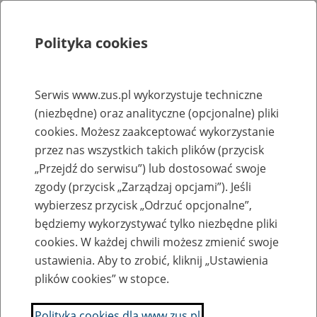
Polityka cookies
Szukaj
Menu
Serwis www.zus.pl wykorzystuje techniczne
(niezbędne) oraz analityczne (opcjonalne) pliki
Rejestry, ewidencje i archiwa
cookies. Możesz zaakceptować wykorzystanie
Baza zlikwidowanych lub
przez nas wszystkich takich plików (przycisk
„Przejdź do serwisu”) lub dostosować swoje
przekształconych zakładów pracy
zgody (przycisk „Zarządzaj opcjami”). Jeśli
wybierzesz przycisk „Odrzuć opcjonalne”,
Nazwa zakładu pracy:
będziemy wykorzystywać tylko niezbędne pliki
cookies. W każdej chwili możesz zmienić swoje
ustawienia. Aby to zrobić, kliknij „Ustawienia
plików cookies” w stopce.
SZUKAJ
Polityka cookies dla www.zus.pl