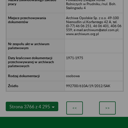
Rolniczych w Prudniku,/nul. Boh.
Stalingradu 4
Archiwa Opolskie Sp. z o.o. 49-100
Niemodlin ul.Korfantego 42 A, tel.
(0-77) 46 06 251, 46 06 401, 406 06
559; e-mail:archiwum@atol.com.pl;
www.archiwum.org.pl
1971-1975
osobowa
992700/610A/19/2012/SAK
Strona 3766 z 4 295
<<
>>