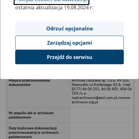
ostatnia aktualizacja 19.08.2024 r.
Wszystkie uwagi można przesyłać poprzez
formularz
Odrzuć opcjonalne
Zarządzaj opcjami
Ukryj wszystkie pozycje bazy
Przejdź do serwisu
Zespół Opieki Zdrowotnej w
Żaganiu,/nul. Żelazna 1
Archiwa Opolskie Sp. z o.o. 49-100
Niemodlin ul.Korfantego 42 A, /ntel.
(0-77) 46 06 251, 46 06 401, 406 06
559;/n e-
mail:archiwum@atol.com.pl;/nwww.
archiwum.org.pl