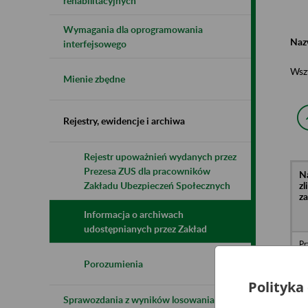
rehabilitacyjnych
Wymagania dla oprogramowania
Naz
interfejsowego
Wsz
Mienie zbędne
Rejestry, ewidencje i archiwa
Rejestr upoważnień wydanych przez
Prezesa ZUS dla pracowników
N
z
Zakładu Ubezpieczeń Społecznych
z
Informacja o archiwach
udostępnianych przez Zakład
Pr
Iz
li
Porozumienia
Je
Je
Polityka
Wy
Sprawozdania z wyników losowania do