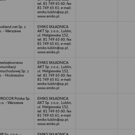
tel. 81 749 65 60; fax
81 749 65 61; e-mail:
emiks-lublin@op.pl;
www.emiks.pl
okland.net Sp. z
EMIKS SKŁADNICA
o. - Warszawa
AKT Sp. z o.o., Lublin,
ul. Mełgiewska 152,
tel. 81 749 65 60; fax
81 749 65 61; e-mail:
emiks-lublin@op.pl;
www.emiks.pl
zedsiębiorstwo
EMIKS SKŁADNICA
munikacji
AKT Sp. z o.o., Lublin,
mochodowej Sp. z
ul. Mełgiewska 152,
o. - Hrubieszów
tel. 81 749 65 60; fax
81 749 65 61; e-mail:
emiks-lublin@op.pl;
www.emiks.pl
ROCOR Polska Sp.
EMIKS SKŁADNICA
o.o. - Warszawa
AKT Sp. z o.o., Lublin,
ul. Mełgiewska 152,
tel. 81 749 65 60; fax
81 749 65 61; e-mail:
emiks-lublin@op.pl;
www.emiks.pl
P Sp. z o.o. -
EMIKS SKŁADNICA