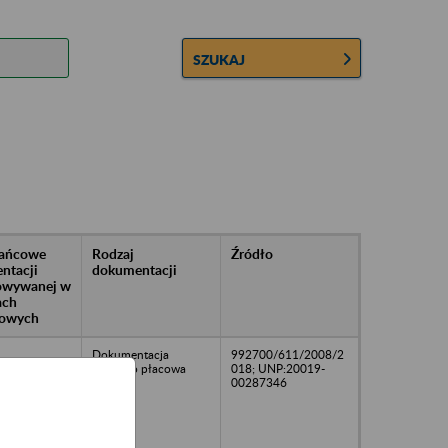
SZUKAJ
rańcowe
Rodzaj
Źródło
ntacji
dokumentacji
owywanej w
ach
owych
Dokumentacja
992700/611/2008/2
kadrowo płacowa
018; UNP:20019-
00287346