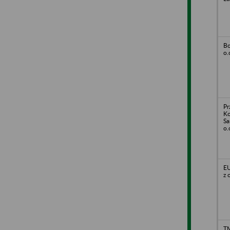
Bo
o.
Pr
Ko
Sa
o.
EU
z 
TM