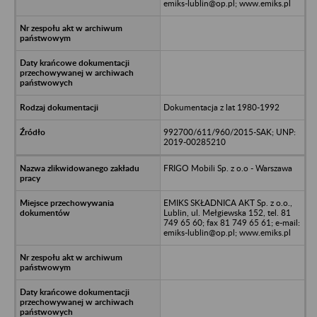
emiks-lublin@op.pl; www.emiks.pl
Dokumentacja z lat 1980-1992
992700/611/960/2015-SAK; UNP:
2019-00285210
FRIGO Mobili Sp. z o.o - Warszawa
EMIKS SKŁADNICA AKT Sp. z o.o.,
Lublin, ul. Mełgiewska 152, tel. 81
749 65 60; fax 81 749 65 61; e-mail:
emiks-lublin@op.pl; www.emiks.pl