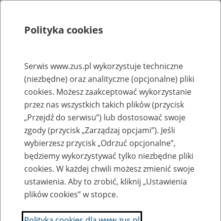
Polityka cookies
Szukaj
Menu
Serwis www.zus.pl wykorzystuje techniczne
(niezbędne) oraz analityczne (opcjonalne) pliki
Rejestry, ewidencje i archiwa
cookies. Możesz zaakceptować wykorzystanie
Baza zlikwidowanych lub
przez nas wszystkich takich plików (przycisk
„Przejdź do serwisu”) lub dostosować swoje
przekształconych zakładów pracy
zgody (przycisk „Zarządzaj opcjami”). Jeśli
wybierzesz przycisk „Odrzuć opcjonalne”,
Nazwa zakładu pracy:
będziemy wykorzystywać tylko niezbędne pliki
cookies. W każdej chwili możesz zmienić swoje
ustawienia. Aby to zrobić, kliknij „Ustawienia
plików cookies” w stopce.
SZUKAJ
Polityka cookies dla www.zus.pl