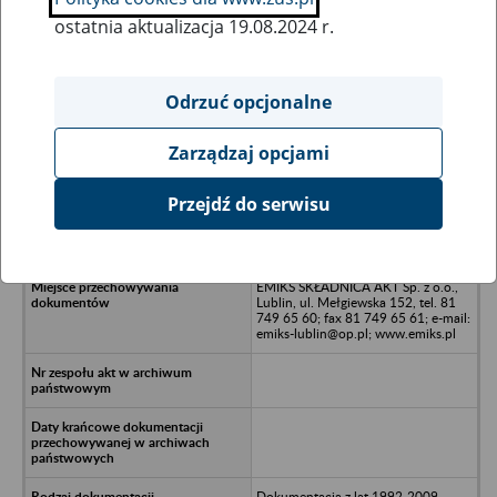
ostatnia aktualizacja 19.08.2024 r.
Wszystkie uwagi można przesyłać poprzez
formularz
Odrzuć opcjonalne
Zarządzaj opcjami
Ukryj wszystkie pozycje bazy
Przejdź do serwisu
VIKING Ltd Sp. z o.o. - Mińska
Mazowiecki
EMIKS SKŁADNICA AKT Sp. z o.o.,
Lublin, ul. Mełgiewska 152, tel. 81
749 65 60; fax 81 749 65 61; e-mail:
emiks-lublin@op.pl; www.emiks.pl
Dokumentacja z lat 1992-2009