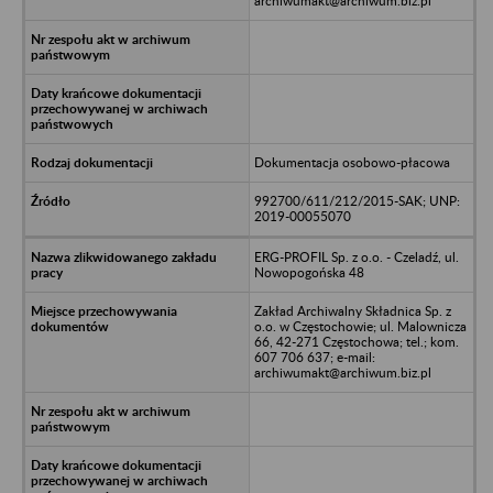
archiwumakt@archiwum.biz.pl
Dokumentacja osobowo-płacowa
992700/611/212/2015-SAK; UNP:
2019-00055070
ERG-PROFIL Sp. z o.o. - Czeladź, ul.
Nowopogońska 48
Zakład Archiwalny Składnica Sp. z
o.o. w Częstochowie; ul. Malownicza
66, 42-271 Częstochowa; tel.; kom.
607 706 637; e-mail:
archiwumakt@archiwum.biz.pl