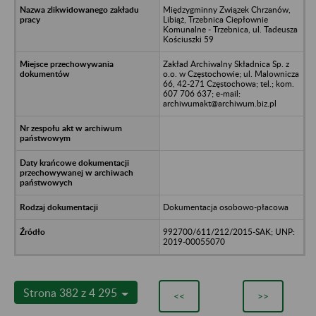
Międzygminny Związek Chrzanów,
Libiąż, Trzebnica Ciepłownie
Komunalne - Trzebnica, ul. Tadeusza
Kościuszki 59
Zakład Archiwalny Składnica Sp. z
o.o. w Częstochowie; ul. Malownicza
66, 42-271 Częstochowa; tel.; kom.
607 706 637; e-mail:
archiwumakt@archiwum.biz.pl
Dokumentacja osobowo-płacowa
992700/611/212/2015-SAK; UNP:
2019-00055070
Strona 382 z 4 295
<<
>>