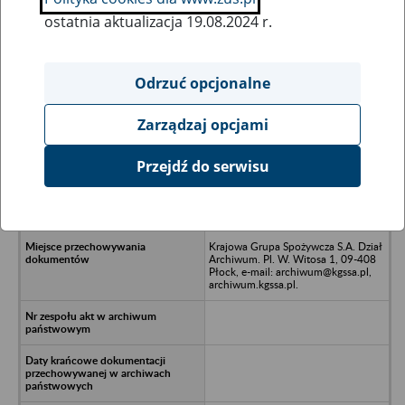
ostatnia aktualizacja 19.08.2024 r.
Wszystkie uwagi można przesyłać poprzez
formularz
Odrzuć opcjonalne
Zarządzaj opcjami
Ukryj wszystkie pozycje bazy
Przejdź do serwisu
Port Lotniczy RADOM S.A. w
upadłości z siedzibą w Radomiu -
Radom, ul. Kaszubska 2
Krajowa Grupa Spożywcza S.A. Dział
Archiwum. Pl. W. Witosa 1, 09-408
Płock, e-mail: archiwum@kgssa.pl,
archiwum.kgssa.pl.