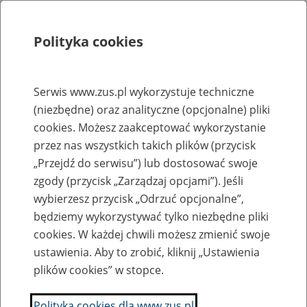
Polityka cookies
Szukaj
Menu
Serwis www.zus.pl wykorzystuje techniczne
(niezbędne) oraz analityczne (opcjonalne) pliki
Rejestry, ewidencje i archiwa
cookies. Możesz zaakceptować wykorzystanie
Baza zlikwidowanych lub
przez nas wszystkich takich plików (przycisk
„Przejdź do serwisu”) lub dostosować swoje
przekształconych zakładów pracy
zgody (przycisk „Zarządzaj opcjami”). Jeśli
wybierzesz przycisk „Odrzuć opcjonalne”,
Nazwa zakładu pracy:
będziemy wykorzystywać tylko niezbędne pliki
cookies. W każdej chwili możesz zmienić swoje
ustawienia. Aby to zrobić, kliknij „Ustawienia
plików cookies” w stopce.
SZUKAJ
Polityka cookies dla www.zus.pl