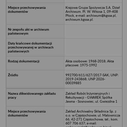
Krajowa Grupa Spożywcza S.A. Dział
Archiwum. Pl. W. Witosa 1, 09-408
Płock, e-mail: archiwum@kgssa.pl,
archiwum.kgssa.pl.
Akta osobowe: 1968-2018; Akta
płacowe: 1975-1992
992700/611/627/2017-SAK; UNP:
2019-243868; UNP 2026-
00039885
Zakład Robót Inżynieryjnych i
Rekultywacji - GWAREK Spółka
Jawna - Sosnowiec, ul. Gwiezdna 1
Zakład Archiwalny Składnica Sp. z
o.o. w Częstochowie; ul. Malownicza
66, 42-271 Częstochowa; tel.; kom.
607 706 637; e-mail: