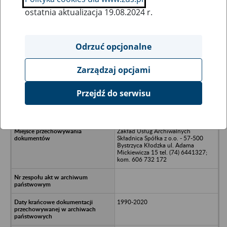
ostatnia aktualizacja 19.08.2024 r.
Wszystkie uwagi można przesyłać poprzez
formularz
Odrzuć opcjonalne
Zarządzaj opcjami
Ukryj wszystkie pozycje bazy
Przejdź do serwisu
Spółdzielnia Handlowo-Usługowa
MASHANDEL - Świdnica
Zakład Usług Archiwalnych
Składnica Spółka z o.o. - 57-500
Bystrzyca Kłodzka ul. Adama
Mickiewicza 15 tel. (74) 6441327;
kom. 606 732 172
1990-2020