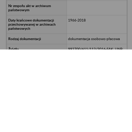
1966-2018
dokumentacja osobowo-płacowa
992700/611/112/2016-SAK; UNP:
2024-00387222
Spółdzielnia Produkcji Rolnej -
Smolec
Zakład Usług Archiwalnych
Składnica Spółka z o.o. - 57-500
Bystrzyca Kłodzka ul. Adama
Mickiewicza 15 tel. (74) 6441327;
kom. 606 732 172
1976-2018