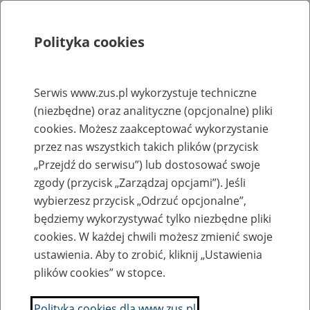
Polityka cookies
Szukaj
Menu
Serwis www.zus.pl wykorzystuje techniczne
(niezbędne) oraz analityczne (opcjonalne) pliki
Rejestry, ewidencje i archiwa
cookies. Możesz zaakceptować wykorzystanie
Baza zlikwidowanych lub
przez nas wszystkich takich plików (przycisk
„Przejdź do serwisu”) lub dostosować swoje
przekształconych zakładów pracy
zgody (przycisk „Zarządzaj opcjami”). Jeśli
wybierzesz przycisk „Odrzuć opcjonalne”,
Nazwa zakładu pracy:
będziemy wykorzystywać tylko niezbędne pliki
cookies. W każdej chwili możesz zmienić swoje
ustawienia. Aby to zrobić, kliknij „Ustawienia
plików cookies” w stopce.
SZUKAJ
Polityka cookies dla www.zus.pl