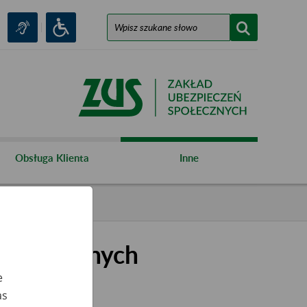
Obsługa Klienta
Inne
kształconych
e
as