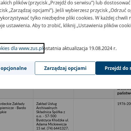
takich plików (przycisk „Przejdź do serwisu”) lub dostosować
cisk „Zarządzaj opcjami”). Jeśli wybierzesz przycisk „Odrzuć 
korzystywać tylko niezbędne pliki cookies. W każdej chwili
wa zakładu pracy:
je ustawienia. Aby to zrobić, kliknij „Ustawienia plików cook
ystkie uwagi można przesyłać poprzez
formularz
okies dla www.zus.pl
ostatnia aktualizacja 19.08.2024 r.
Ukryj wszystkie pozycje bazy
 opcjonalne
Zarządzaj opcjami
Przejdź do 
azwa
Miejsce
Nr zespołu akt w
Daty k
likwidowanego
przechowywania
archiwum
dokume
akładu pracy
dokumentów
państwowym
przech
archiw
państw
rdeckie Zakłady
Zakład Usług
1976-20
piernicze - Bardo
Archiwalnych
ąskie
Składnica Spółka z
o.o. - 57-500
Bystrzyca Kłodzka ul.
Adama Mickiewicza
15 tel. (74) 6441327;