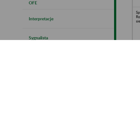
OFE
Sp
Ro
Interpretacje
si
Sygnalista
Pr
Zakładowe Plany Kont
Ni
Kr
Kontrola płatników składek
Polityka cookies
Re
- 
Instrukcja korzystania z BIP ZUS
Ro