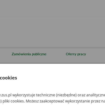
Zamówienia publiczne
Oferty pracy
cje i archiwa
Informacja o archiwach udostępnianych przez Zakład
 cookies
aza zlikwidowanych lub prze
akładów pracy
zus.pl wykorzystuje techniczne (niezbędne) oraz analityczn
) pliki cookies. Możesz zaakceptować wykorzystanie przez n