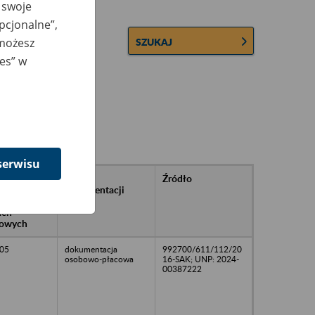
 swoje
opcjonalne”,
 możesz
SZUKAJ
ies” w
serwisu
rańcowe
Rodzaj
Źródło
ntacji
dokumentacji
owywanej w
ach
owych
05
dokumentacja
992700/611/112/20
osobowo-płacowa
16-SAK; UNP: 2024-
00387222