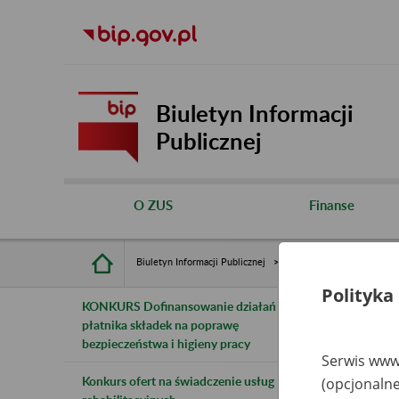
Biuletyn Informacji
Publicznej
O ZUS
Finanse
Biuletyn Informacji Publicznej
Inne
Rejestry, ewiden
Polityka
KONKURS Dofinansowanie działań
B
płatnika składek na poprawę
bezpieczeństwa i higieny pracy
z
Serwis www.
Konkurs ofert na świadczenie usług
(opcjonalne