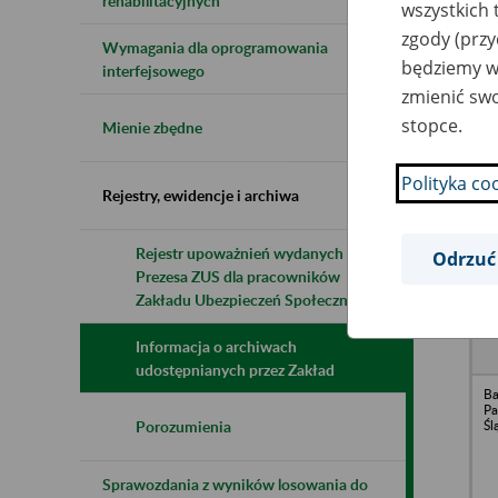
rehabilitacyjnych
wszystkich 
zgody (przy
Wymagania dla oprogramowania
będziemy wy
Naz
interfejsowego
zmienić swo
Wsz
stopce.
Mienie zbędne
Polityka co
Rejestry, ewidencje i archiwa
Rejestr upoważnień wydanych przez
Odrzuć
Prezesa ZUS dla pracowników
N
z
Zakładu Ubezpieczeń Społecznych
z
Informacja o archiwach
udostępnianych przez Zakład
Ba
Pa
Śl
Porozumienia
Sprawozdania z wyników losowania do