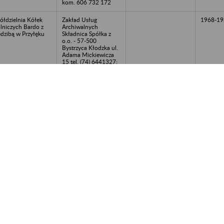
kom. 606 732 172
ółdzielnia Kółek
Zakład Usług
1968-19
lniczych Bardo z
Archiwalnych
edzibą w Przyłęku
Składnica Spółka z
o.o. - 57-500
Bystrzyca Kłodzka ul.
Adama Mickiewicza
15 tel. (74) 6441327;
kom. 606 732 172
zedszkole
Zakład Usług
2010-20
epubliczne Wesołe
Archiwalnych
asnoludki - Bielawa
Składnica Spółka z
o.o. - 57-500
Bystrzyca Kłodzka ul.
Adama Mickiewicza
15 tel. (74) 6441327;
kom. 606 732 172
jon Dróg Miejskich
Zakład Usług
1987-19
Bielawa
Archiwalnych
Składnica Spółka z
o.o. - 57-500
Bystrzyca Kłodzka ul.
Adama Mickiewicza
15 tel. (74) 6441327;
kom. 606 732 172
lnicza Spółdzielnia
Zakład Usług
1980-19