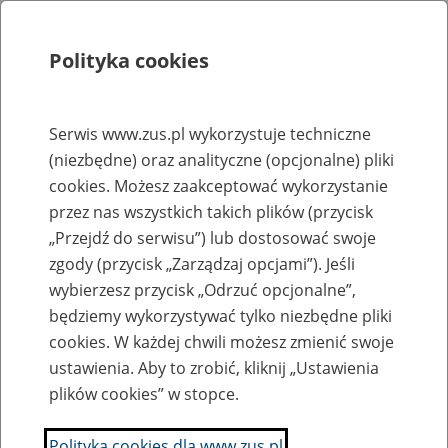
Polityka cookies
Szukaj
Menu
Serwis www.zus.pl wykorzystuje techniczne
(niezbędne) oraz analityczne (opcjonalne) pliki
Rejestry, ewidencje i archiwa
cookies. Możesz zaakceptować wykorzystanie
Baza zlikwidowanych lub
przez nas wszystkich takich plików (przycisk
„Przejdź do serwisu”) lub dostosować swoje
przekształconych zakładów pracy
zgody (przycisk „Zarządzaj opcjami”). Jeśli
wybierzesz przycisk „Odrzuć opcjonalne”,
Nazwa zakładu pracy:
będziemy wykorzystywać tylko niezbędne pliki
cookies. W każdej chwili możesz zmienić swoje
ustawienia. Aby to zrobić, kliknij „Ustawienia
plików cookies” w stopce.
SZUKAJ
Polityka cookies dla www.zus.pl