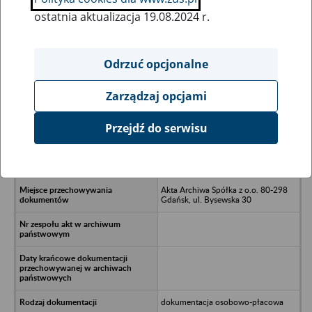
ostatnia aktualizacja 19.08.2024 r.
Wszystkie uwagi można przesyłać poprzez
formularz
Odrzuć opcjonalne
Zarządzaj opcjami
Ukryj wszystkie pozycje bazy
Przejdź do serwisu
Emmerson Evoluation North Spółka
z o.o. w likwidacji - Sopot, ul.
Grunwaldzka 76/4
Akta Archiwa Spółka z o.o. 80-298
Gdańsk, ul. Bysewska 30
dokumentacja osobowo-płacowa