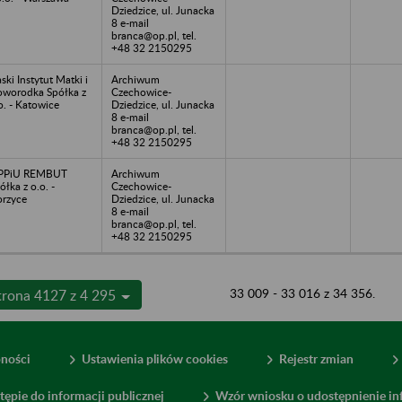
Dziedzice, ul. Junacka
8 e-mail
branca@op.pl, tel.
+48 32 2150295
aski Instytut Matki i
Archiwum
worodka Spółka z
Czechowice-
o. - Katowice
Dziedzice, ul. Junacka
8 e-mail
branca@op.pl, tel.
+48 32 2150295
PPiU REMBUT
Archiwum
ółka z o.o. -
Czechowice-
rzyce
Dziedzice, ul. Junacka
8 e-mail
branca@op.pl, tel.
+48 32 2150295
33 009 - 33 016 z 34 356.
trona 4127 z 4 295
pności
Ustawienia plików cookies
Rejestr zmian
tępie do informacji publicznej
Wzór wniosku o udostępnienie inf