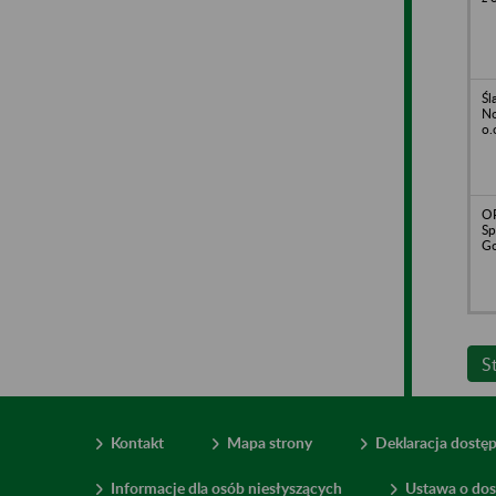
Śl
No
o.
O
Sp
Go
S
Kontakt
Mapa strony
Deklaracja dostę
Informacje dla osób niesłyszących
Ustawa o dos