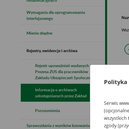
rehabilitacyjnych
Wymagania dla oprogramowania
Naz
interfejsowego
Wsz
Mienie zbędne
Rejestry, ewidencje i archiwa
Rejestr upoważnień wydanych przez
Prezesa ZUS dla pracowników
N
z
Zakładu Ubezpieczeń Społecznych
Polityka
z
Informacja o archiwach
udostępnianych przez Zakład
Te
Serwis www.
Za
(opcjonalne
Po
Porozumienia
Łu
wszystkich 
Dz
zgody (przy
Sprawozdania z wyników losowania do