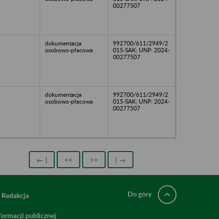
00277507
dokumentacja
992700/611/2949/2
osobowo-płacowa
015-SAK; UNP: 2024-
00277507
dokumentacja
992700/611/2949/2
osobowo-płacowa
015-SAK; UNP: 2024-
00277507
← |
<<
>>
| →
Do góry
Redakcja
ormacji publicznej