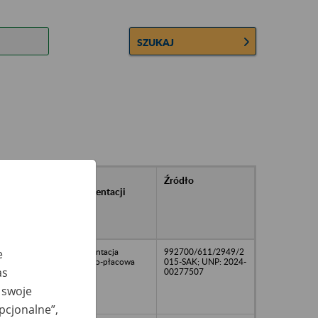
SZUKAJ
rańcowe
Rodzaj
Źródło
ntacji
dokumentacji
owywanej w
ach
owych
dokumentacja
992700/611/2949/2
e
osobowo-płacowa
015-SAK; UNP: 2024-
as
00277507
 swoje
opcjonalne”,